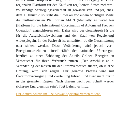
regionalen Plattform für den Kauf von reguliertem Strom mehrere 
vollständige Versorgungssicherheit zu gewährleisten und jegliche
dem 1. Januar 2025 steht die Slowakei vor einem wichtigen Meile
die multinationalen Plattformen MARI (Manually Activated Re
(Platform for the International Coordination of Automated Frequen
Operation) angeschlossen sein. Daher wird der Gesamtpreis für di
für die Ausgleichsabweichung und den Kauf von Regelenergie
widerspiegeln. In der Fachwelt ist umstritten, ob die Gesamtstromp
oder sinken werden. Diese Veränderung wird jedoch vor
Energieunternehmen, einschließlich der nationalen Übertragung
letztlich zu einer Erhöhung des Anteils Grünen Energien a
Verbraucher für ihren Verbrauch nutzen. „Der Anschluss an d
Veränderung der Kosten für den Stromverbrauch führen, ob in erh
Umfang, wird sich zeigen. Der gesamte Prozess wird mit 
Ökostromversorgung und -verteilung führen, und zwar nicht nur i
in der gesamten Region. Nach diesem wichtigen Schritt werden
sicherere Energieunion sein“, fügt Balunová hinzu.
Der Artikel wurde im The Slovak Spectator veröffentlicht.