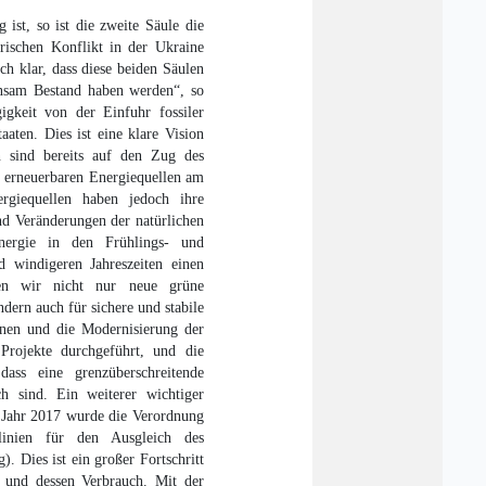
ist, so ist die zweite Säule die
ärischen Konflikt in der Ukraine
ch klar, dass diese beiden Säulen
insam Bestand haben werden“, so
gkeit von der Einfuhr fossiler
aten. Dies ist eine klare Vision
en sind bereits auf den Zug des
r erneuerbaren Energiequellen am
giequellen haben jedoch ihre
nd Veränderungen der natürlichen
nergie in den Frühlings- und
 windigeren Jahreszeiten einen
sen wir nicht nur neue grüne
dern auch für sichere und stabile
onen und die Modernisierung der
Projekte durchgeführt, und die
dass eine grenzüberschreitende
h sind. Ein weiterer wichtiger
m Jahr 2017 wurde die Verordnung
linien für den Ausgleich des
). Dies ist ein großer Fortschritt
 und dessen Verbrauch. Mit der