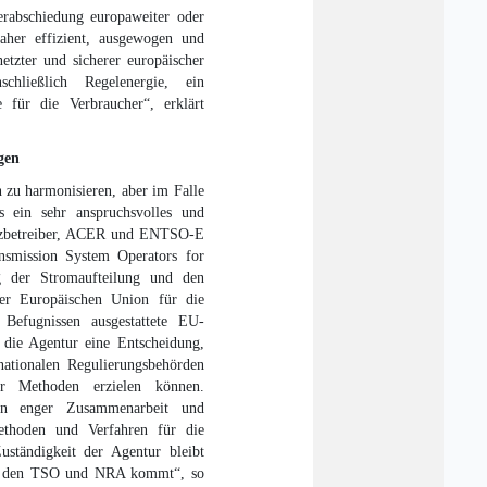
erabschiedung europaweiter oder
daher effizient, ausgewogen und
netzter und sicherer europäischer
schließlich Regelenergie, ein
e für die Verbraucher“, erklärt
gen
 zu harmonisieren, aber im Falle
s ein sehr anspruchsvolles und
netzbetreiber, ACER und ENTSO-E
smission System Operators for
ung der Stromaufteilung und den
r Europäischen Union für die
 Befugnissen ausgestattete EU-
die Agentur eine Entscheidung,
nationalen Regulierungsbehörden
 Methoden erzielen können.
r in enger Zusammenarbeit und
hoden und Verfahren für die
ständigkeit der Agentur bleibt
chen den TSO und NRA kommt“, so