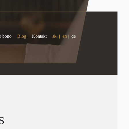
o bono
Blog
Kontakt
sk
|
en
|
de
S