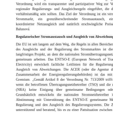
Verordnung wird ein transparenter und partizipativer Weg zur V
regionaler Regulierungs- und Ausgleichsregeln eingeführt, die 
verhältnismäßig sein sollten. Das Ziel der Verordnung ist ein ver
Strommarkt, ein grenzüberschreitender Stromaustausch, ein
koordinierter Netzausgleich und natürlich erschwingliche Preis
Balunová.
Regulatorischer Stromaustausch und Ausgleich von Abweichun
Die EU ist seit langem auf dem Weg, die Regeln in allen Bereichen
des Ausgleichs und der Regulierung des Strommarktes ist die
langfristiges Projekt, an dem die nationalen Stromübertragungs
gemeinsam arbeiten. Das ENTSO-E (European Network of Tran
Electricity) entwickelt fachliche Leitlinien für die Regulier
Ausgleich von Abweichungen. Die ACER (oder die Agentur de
Zusammenarbeit der Energieregulierungsbehörden) ist das mit
Gremium. „Gemäß Artikel 8 der Verordnung Nr. 713/2009 trifft 
wenn die betroffenen Übertragungsnetzbetreiber (TSO) und die 
(NRA) keine Einigung über gemeinsame Bedingungen oder
Grundsätzlich entwickeln die nationalen Stromnetzbetreibe
Abstimmung mit Unterstützung des ENTSO-E gemeinsame Met
Regulierung und den Ausgleich des Regulierungssystems. Die Zu
unterstützend und beratend, bis es zu einer Pattsituation zwis