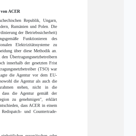
it von ACER
hechischen Republik, Ungarn,
ändern, Rumänien und Polen. Die
nierung der Betriebssicherheit)
gsgemäße Funktionieren des
ionalen Elektrizitätssysteme zu
eidung über diese Methodik an.
 den Übertragungsnetzbetreibern
h innerhalb der gesetzten Frist
tragungsnetzbetreiber (TSO) war
klagte die Agentur vor dem EU-
 sowohl die Agentur als auch die
rahmen stehen, nicht in die
nd dass die Agentur gemäß der
gion zu genehmigen“, erklärt
entschieden, dass ACER in einem
 Redispatch- und Countertrade-
einheitlichen europäischen oder