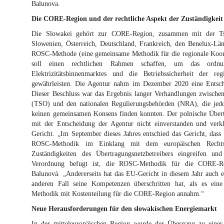
Balunova.
Die CORE-Region und der rechtliche Aspekt der Zuständigke
Die Slowakei gehört zur CORE-Region, zusammen mit der Tsc
Slowenien, Österreich, Deutschland, Frankreich, den Benelux-L
ROSC-Methode (eine gemeinsame Methodik für die regionale Koordi
soll einen rechtlichen Rahmen schaffen, um das ordnun
Elektrizitätsbinnenmarktes und die Betriebssicherheit der reg
gewährleisten. Die Agentur nahm im Dezember 2020 eine Entsch
Dieser Beschluss war das Ergebnis langer Verhandlungen zwischen
(TSO) und den nationalen Regulierungsbehörden (NRA), die jedoc
keinen gemeinsamen Konsens finden konnten. Der polnische Über
mit der Entscheidung der Agentur nicht einverstanden und ver
Gericht. „Im September dieses Jahres entschied das Gericht, dass
ROSC-Methodik im Einklang mit dem europäischen Rechts
Zuständigkeiten des Übertragungsnetzbetreibers eingreifen u
Verordnung befugt ist, die ROSC-Methodik für die CORE-Re
Balunová. „Andererseits hat das EU-Gericht in diesem Jahr auch 
anderen Fall seine Kompetenzen überschritten hat, als es eine
Methodik mit Kostenteilung für die CORE-Region annahm.“
Neue Herausforderungen für den slowakischen Energiemarkt
In der mitteleuropäischen Region wurde der Übergang zu einer 