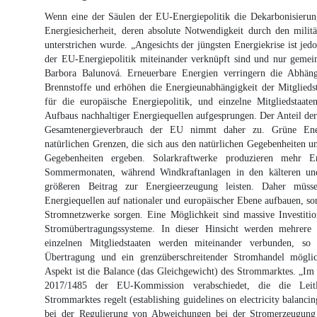
Wenn eine der Säulen der EU-Energiepolitik die Dekarbonisierung 
Energiesicherheit, deren absolute Notwendigkeit durch den milit
unterstrichen wurde. „Angesichts der jüngsten Energiekrise ist jedo
der EU-Energiepolitik miteinander verknüpft sind und nur geme
Barbora Balunová. Erneuerbare Energien verringern die Abhängi
Brennstoffe und erhöhen die Energieunabhängigkeit der Mitgliedsta
für die europäische Energiepolitik, und einzelne Mitgliedstaat
Aufbaus nachhaltiger Energiequellen aufgesprungen. Der Anteil de
Gesamtenergieverbrauch der EU nimmt daher zu. Grüne Ener
natürlichen Grenzen, die sich aus den natürlichen Gegebenheiten u
Gegebenheiten ergeben. Solarkraftwerke produzieren mehr E
Sommermonaten, während Windkraftanlagen in den kälteren und
größeren Beitrag zur Energieerzeugung leisten. Daher müs
Energiequellen auf nationaler und europäischer Ebene aufbauen, son
Stromnetzwerke sorgen. Eine Möglichkeit sind massive Investiti
Stromübertragungssysteme. In dieser Hinsicht werden mehrere 
einzelnen Mitgliedstaaten werden miteinander verbunden, so 
Übertragung und ein grenzüberschreitender Stromhandel möglic
Aspekt ist die Balance (das Gleichgewicht) des Strommarktes. „I
2017/1485 der EU-Kommission verabschiedet, die die Leit
Strommarktes regelt (establishing guidelines on electricity balancing
bei der Regulierung von Abweichungen bei der Stromerzeugung