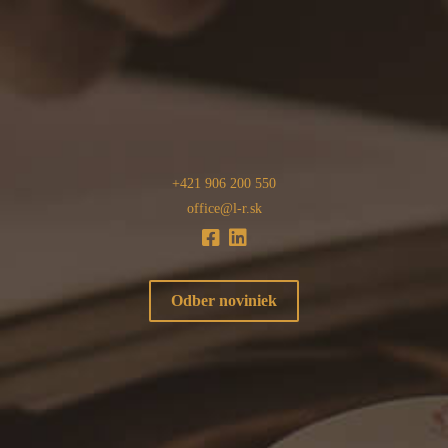
+421 906 200 550
office@l-r.sk
Odber noviniek