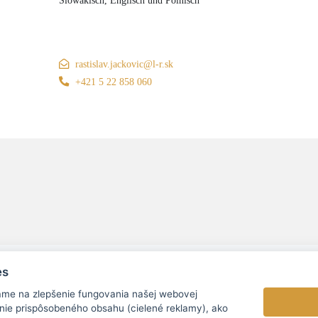
Slowakisch, Englisch und Polnisch
rastislav.jackovic@l-r.sk
+421 5 22 858 060
es
ame na zlepšenie fungovania našej webovej
nie prispôsobeného obsahu (cielené reklamy), ako