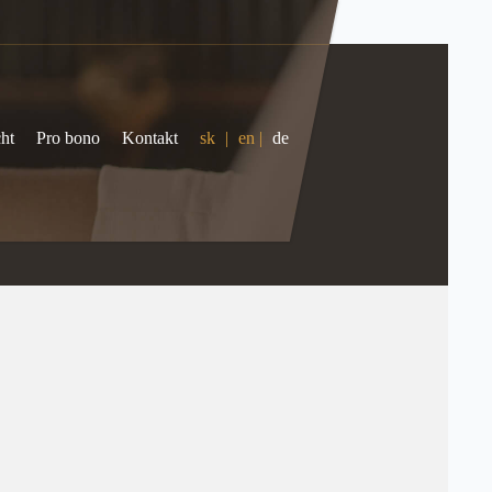
ht
Pro bono
Kontakt
sk
|
en
|
de