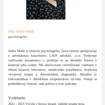
Mgr. Judita Malík
psychologička
Judita Malík je klinická psychologička, ktorá externe spolupracuje
s advokátskou kanceláriou L/R/P advokáti, s.r.o. Poskytuje
rodičovské poradenstvo a profiluje sa na detského klienta v
kontexte jeho rodiny. Má absolvované certifikované vzdelanie v
oblasti krízovej intervencie, smútkového poradenstva, dyadickej
vývinovej terapie a diferenciálnej diagnostiky. Aktuálne je
frekventantkou v dlhodobom terapeutickom výcviku. Venuje sa
prednáškovej činnosti, rada počúva a tvorí podcasty.
Vzdelanie
2022 - 2023 Výcvik v hrovej terapii, Inštitút terapie hrou,