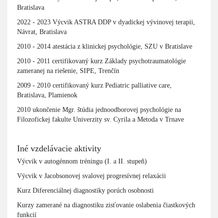
Bratislava
2022 - 2023 Výcvik ASTRA DDP v dyadickej vývinovej terapii,
Návrat, Bratislava
2010 - 2014 atestácia z klinickej psychológie, SZU v Bratislave
2010 - 2011 certifikovaný kurz Základy psychotraumatológie
zameranej na riešenie, SIPE, Trenčín
2009 - 2010 certifikovaný kurz Pediatric palliative care,
Bratislava, Plamienok
2010 ukončenie Mgr. štúdia jednoodborovej psychológie na
Filozofickej fakulte Univerzity sv. Cyrila a Metoda v Trnave
Iné vzdelávacie aktivity
Výcvik v autogénnom tréningu (I. a II. stupeň)
Výcvik v Jacobsonovej svalovej progresívnej relaxácii
Kurz Diferenciálnej diagnostiky porúch osobnosti
Kurzy zamerané na diagnostiku zisťovanie oslabenia čiastkových
funkcií