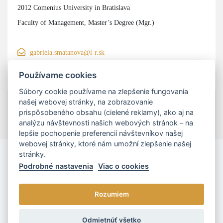
2012 Comenius University in Bratislava
Faculty of Management, Master’s Degree (Mgr.)
gabriela.smatanova@l-r.sk
+421906200540
Používame cookies
Súbory cookie používame na zlepšenie fungovania
našej webovej stránky, na zobrazovanie
prispôsobeného obsahu (cielené reklamy), ako aj na
analýzu návštevnosti našich webových stránok – na
lepšie pochopenie preferencií návštevníkov našej
webovej stránky, ktoré nám umožní zlepšenie našej
stránky.
Podrobné nastavenia
Viac o cookies
Rozumiem
© 2026 - L/R/P advokáti, s.r.o. |
Cookies nastavenia
Odmietnúť všetko