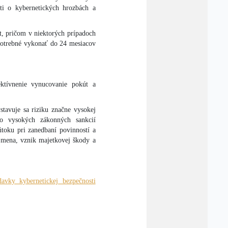
sti o kybernetických hrozbách a
t, pričom v niektorých prípadoch
 potrebné vykonať do 24 mesiacov
ktívnenie vynucovanie pokút a
stavuje sa riziku značne vysokej
o vysokých zákonných sankcií
toku pri zanedbaní povinností a
o mena, vznik majetkovej škody a
avky kybernetickej bezpečnosti