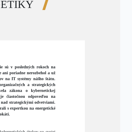
GETIKY
ie sú v posledných rokoch na
te ani poriadne nerozbehol a už
ov na IT systémy nášho štátu.
rganizačných a strategických
vela zákona o kybernetickej
 je čiastočnou odpoveďou na
 nad strategickými odvetviami.
ali s expertkou na energetické
okáti.
kybernetických útokov vo svojej