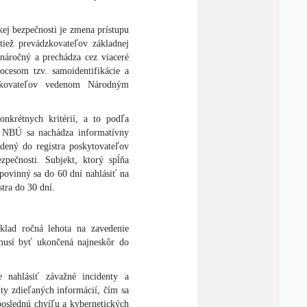
ej bezpečnosti je zmena prístupu
 tiež prevádzkovateľov základnej
 náročný a prechádza cez viaceré
ocesom tzv. samoidentifikácie a
dzkovateľov vedenom Národným
onkrétnych kritérií, a to podľa
ke NBÚ sa nachádza informatívny
dený do registra poskytovateľov
pečnosti. Subjekt, ktorý spĺňa
 povinný sa do 60 dní nahlásiť na
tra do 30 dní.
íklad ročná lehota na zavedenie
musí byť ukončená najneskôr do
e nahlásiť závažné incidenty a
ty zdieľaných informácií, čím sa
 poslednú chvíľu a kybernetických