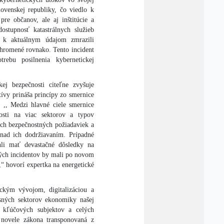
lovenskej republiky, čo viedlo k
re občanov, ale aj inštitúcie a
stupnosť katastrálnych služieb
u k aktuálnym údajom zmrazili
chromené rovnako. Tento incident
rebu posilnenia kybernetickej
ej bezpečnosti citeľne zvyšuje
tívy prináša princípy zo smernice
 ,, Medzi hlavné ciele smernice
nosti na viac sektorov a typov
ích bezpečnostných požiadaviek a
 nad ich dodržiavaním. Prípadné
hli mať devastačné dôsledky na
ckých incidentov by mali po novom
,“ hovorí expertka na energetické
ickým vývojom, digitalizáciou a
osných sektorov ekonomiky našej
i kľúčových subjektov a celých
novele zákona transponovaná z