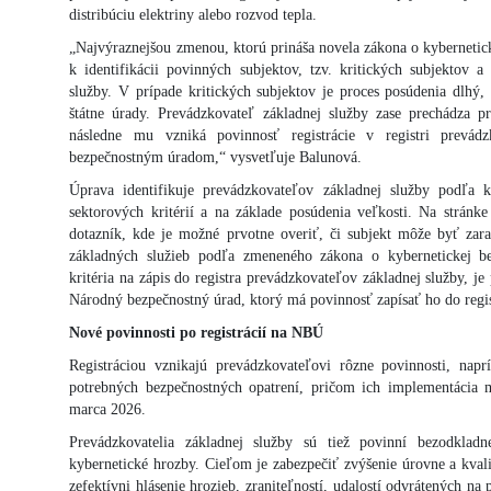
distribúciu elektriny alebo rozvod tepla.
„Najvýraznejšou zmenou, ktorú prináša novela zákona o kybernetick
k identifikácii povinných subjektov, tzv. kritických subjektov a
služby. V prípade kritických subjektov je proces posúdenia dlhý,
štátne úrady. Prevádzkovateľ základnej služby zase prechádza pr
následne mu vzniká povinnosť registrácie v registri prevá
bezpečnostným úradom,“ vysvetľuje Balunová.
Úprava identifikuje prevádzkovateľov základnej služby podľa k
sektorových kritérií a na základe posúdenia veľkosti. Na strán
dotazník, kde je možné prvotne overiť, či subjekt môže byť zara
základných služieb podľa zmeneného zákona o kybernetickej bez
kritéria na zápis do registra prevádzkovateľov základnej služby, je
Národný bezpečnostný úrad, ktorý má povinnosť zapísať ho do regis
Nové povinnosti po registrácií na NBÚ
Registráciou vznikajú prevádzkovateľovi rôzne povinnosti, napr
potrebných bezpečnostných opatrení, pričom ich implementácia 
marca 2026.
Prevádzkovatelia základnej služby sú tiež povinní bezodkladn
kybernetické hrozby. Cieľom je zabezpečiť zvýšenie úrovne a kvali
zefektívni hlásenie hrozieb, zraniteľností, udalostí odvrátených na