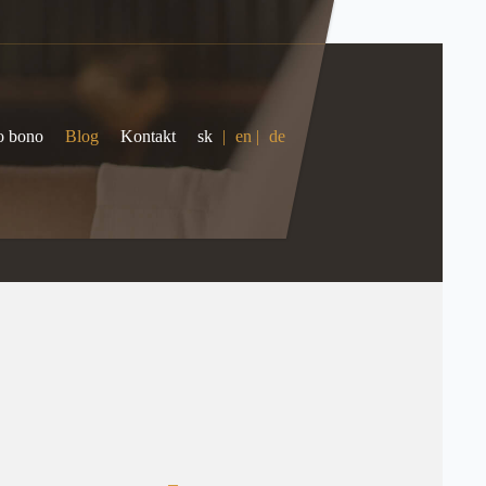
o bono
Blog
Kontakt
sk
|
en
|
de