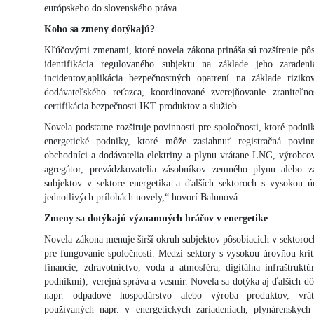
európskeho do slovenského práva.
Koho sa zmeny dotýkajú?
Kľúčovými zmenami, ktoré novela zákona prináša sú rozšírenie pôs
identifikácia regulovaného subjektu na základe jeho zaraden
incidentov,aplikácia bezpečnostných opatrení na základe riziko
dodávateľského reťazca, koordinované zverejňovanie zraniteľno
certifikácia bezpečnosti IKT produktov a služieb.
Novela podstatne rozširuje povinnosti pre spoločnosti, ktoré podni
energetické podniky, ktoré môže zasiahnuť registračná povin
obchodníci a dodávatelia elektriny a plynu vrátane LNG, výrobco
agregátor, prevádzkovatelia zásobníkov zemného plynu alebo 
subjektov v sektore energetika a ďalších sektoroch s vysokou ú
jednotlivých prílohách novely,“ hovorí Balunová.
Zmeny sa dotýkajú významných hráčov v energetike
Novela zákona menuje širší okruh subjektov pôsobiacich v sektoroch,
pre fungovanie spoločnosti. Medzi sektory s vysokou úrovňou kriti
financie, zdravotníctvo, voda a atmosféra, digitálna infraštrukt
podnikmi), verejná správa a vesmír. Novela sa dotýka aj ďalších d
napr. odpadové hospodárstvo alebo výroba produktov, vráta
používaných napr. v energetických zariadeniach, plynárenských