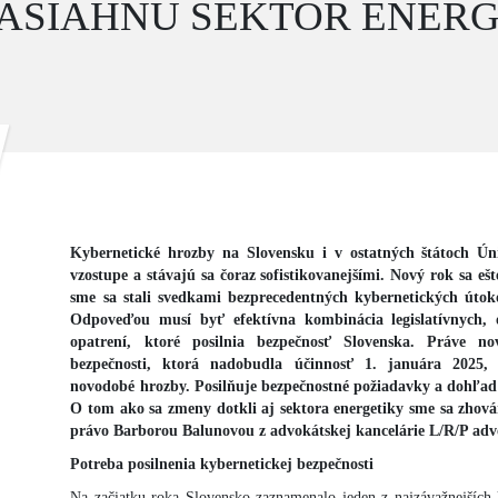
ZASIAHNU SEKTOR ENER
Kybernetické hrozby na Slovensku i v ostatných štátoch Ún
vzostupe a stávajú sa čoraz sofistikovanejšími. Nový rok sa eš
sme sa stali svedkami bezprecedentných kybernetických útok
Odpoveďou musí byť efektívna kombinácia legislatívnych, o
opatrení, ktoré posilnia bezpečnosť Slovenska. Práve no
bezpečnosti, ktorá nadobudla účinnosť 1. januára 2025,
novodobé hrozby. Posilňuje bezpečnostné požiadavky a dohľad
O tom ako sa zmeny dotkli aj sektora energetiky sme sa zhovár
právo Barborou Balunovou z advokátskej kancelárie L/R/P adv
Potreba posilnenia kybernetickej bezpečnosti
Na začiatku roka Slovensko zaznamenalo jeden z najzávažnejších 