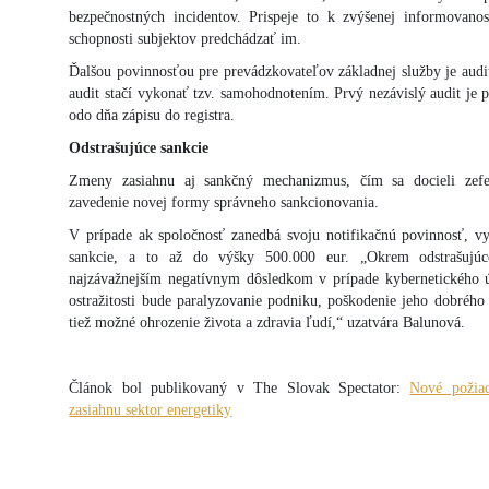
bezpečnostných incidentov. Prispeje to k zvýšenej informovano
schopnosti subjektov predchádzať im.
Ďalšou povinnosťou pre prevádzkovateľov základnej služby je audi
audit stačí vykonať tzv. samohodnotením. Prvý nezávislý audit je
odo dňa zápisu do registra.
Odstrašujúce sankcie
Zmeny zasiahnu aj sankčný mechanizmus, čím sa docieli zefe
zavedenie novej formy správneho sankcionovania.
V prípade ak spoločnosť zanedbá svoju notifikačnú povinnosť, vy
sankcie, a to až do výšky 500.000 eur. „Okrem odstrašujúc
najzávažnejším negatívnym dôsledkom v prípade kybernetického ú
ostražitosti bude paralyzovanie podniku, poškodenie jeho dobréh
tiež možné ohrozenie života a zdravia ľudí,“ uzatvára Balunová.
Článok bol publikovaný v The Slovak Spectator:
Nové požiad
zasiahnu sektor energetiky