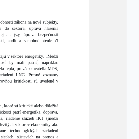
obnosti zákona na nové subjekty,
ia do sektora, úprava hlásenia
vej analýzy, úprava bezpečnosti
stí, audit a samohodnotenie či
kajú v sektore energetiky. „Medzi
nosť by mali patriť, napríklad
via tepla, prevádzkovatelia MDS,
zariadení LNG. Presné zoznamy
rovňou kritickosti sú uvedené v
 ktoré sú kritické alebo dôležité
ckosti patrí energetika, doprava,
úra, riadenie služieb IKT (medzi
ôležitých sektorov ekonomiky ako
ne technologických zariadení
 sieťach, sústavách na prenos a