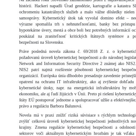
histórii. Hackeri napadli Úrad geodézie, kartografie a katastra S
ochromeniu katastrálnych služieb a malo vážne dôsledky nielen p
samosprávy. Kybernetický útok tak vyvolal domino efekt – nedo
výrazne spomalila trh s nehnuteľnosťami, banky bez prístup
hypotekárne úvery, mestá a obce boli bez potrebných informácií o
poukázal na zraniteľnosť kritických štátnych systémov a pot
bezpečnosti na Slovensku.
Práve posledná novela zákona č. 69/2018 Z. z. o kybernetick
požadovanú úroveň kybernetickej bezpečnosti a do národnej legisla
Network and Information Security Directive 2 známej ako NIS2.
NIS2 patrí najmä rozšírenie pôsobnosti kybernetickej bezpeč
organizácií. Európska únia dlhodobo presadzuje zavedenie prísnejš
opatrení na ochranu IT infraštruktúry, ako aj zvýšenie dohľadu
kybernetické útoky, napr. na energetickú infraštruktúru by mo
ekonomiku, ale aj ľudí žijúcich v Únii. Preto pi riešení kyberneti
štáty EÚ postupovať jednotne a spolupracovať užšie a efektívnejšie
právo a reguláciu Barbora Balunová.
Novela má v praxi znížiť riziká súvisiace s rýchlym technolog
zvýšiť celkovú úroveň kybernetickej bezpečnosti jednotlivých n
krajiny. Zmena regulácie kybernetickej bezpečnosti a odolnost
sektorov voči aktuálnym kybernetickým hrozbám je tak vďaka 