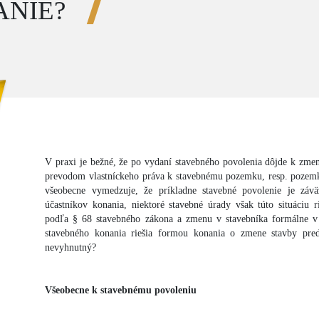
ANIE?
V praxi je bežné, že po vydaní stavebného povolenia dôjde k zmen
prevodom vlastníckeho práva k stavebnému pozemku, resp. pozem
všeobecne vymedzuje, že príkladne stavebné povolenie je záv
účastníkov konania, niektoré stavebné úrady však túto situáciu 
podľa § 68 stavebného zákona a zmenu v stavebníka formálne v 
stavebného konania riešia formou konania o zmene stavby pre
nevyhnutný?
Všeobecne k stavebnému povoleniu