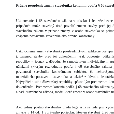
Právne posúdenie zmeny stavebníka konaním podľa § 68 stav
Ustanovenie § 68 stavebného zákona v odseku 1 len všeobecne
prípadoch môže stavebný úrad povoliť zmenu stavby pred jej 
stavebného zákona v prípade zmeny v osobe stavebníka sa prima
chápania postavenia stavebníka ako právne konformný.
Uskutočnenie zmeny stavebníka prostredníctvom aplikácie postupu 
j. zmenou stavby pred jej dokončením však odporuje judikatú
republiky – jednak z dôvodu, že samostatným individuálnym sp
účinkami (ktorým rozhodnutie podľa § 68 stavebného zákona j
povinnosti stavebníka konkrétnemu subjektu, čo nekorešpo
materiálneho postavenia stavebníka, a taktiež z dôvodu, že otáz
Najvyššieho súdu Slovenskej republiky spôsobilým predmetom kona
dokončením. Predmetom konania podľa § 68 stavebného zákona by
a nasl. stavebného zákona, medzi ktoré zmena v osobe stavebníka ne
Ako jediný postup stavebného úradu lege artis sa teda javí vyda
zmysle § 14 od. 1 Správneho poriadku, ktorým stavebný úrad len 