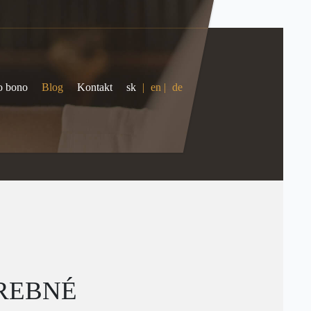
o bono
Blog
Kontakt
sk
|
en
|
de
TREBNÉ