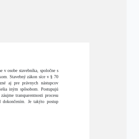
e v osobe stavebníka, spoločne s
kom. Stavebný zákon síce v § 70
äzné aj pre právnych nástupcov
riešia iným spôsobom. Postupujú
záujme transparentnosti procesu
d dokončením. Je takýto postup