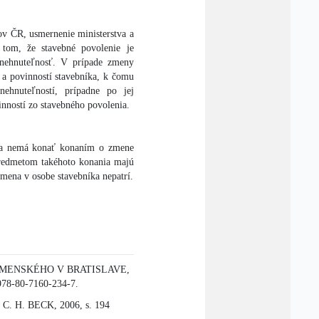
ov ČR, usmernenie ministerstva a
 tom, že stavebné povolenie je
 nehnuteľnosť. V prípade zmeny
v a povinností stavebníka, k čomu
ehnuteľností, prípadne po jej
inností zo stavebného povolenia.
 sa nemá konať konaním o zmene
predmetom takéhoto konania majú
zmena v osobe stavebníka nepatrí.
A KOMENSKÉHO V BRATISLAVE,
 978-80-7160-234-7.
 : C. H. BECK, 2006, s. 194