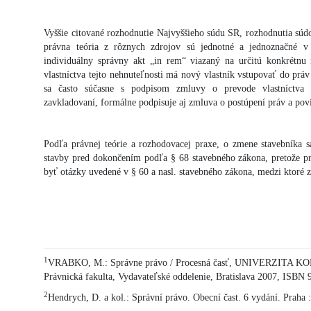
Vyššie citované rozhodnutie Najvyššieho súdu SR, rozhodnutia súd
právna teória z rôznych zdrojov sú jednotné a jednoznačné v
individuálny správny akt „in rem“ viazaný na určitú konkrétnu
vlastníctva tejto nehnuteľnosti má nový vlastník vstupovať do prá
sa často súčasne s podpisom zmluvy o prevode vlastníctva n
zavkladovaní, formálne podpisuje aj zmluva o postúpení práv a pov
Podľa právnej teórie a rozhodovacej praxe, o zmene stavebníka
stavby pred dokončením podľa § 68 stavebného zákona, pretože 
byť otázky uvedené v § 60 a nasl. stavebného zákona, medzi ktoré 
1
VRABKO, M.: Správne právo / Procesná časť, UNIVERZIT
Právnická fakulta, Vydavateľské oddelenie, Bratislava 2007, ISBN
2
Hendrych, D. a kol.: Správní právo. Obecní čast. 6 vydání. Praha