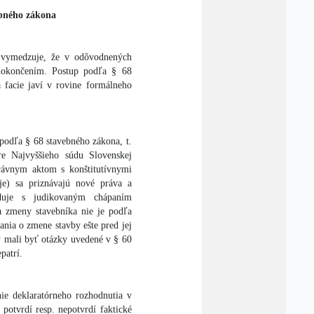
ebného zákona
 vymedzuje, že v odôvodnených
dokončením. Postup podľa § 68
 facie javí v rovine formálneho
podľa § 68 stavebného zákona, t.
re Najvyššieho súdu Slovenskej
rávnym aktom s konštitutívnymi
e) sa priznávajú nové práva a
nduje s judikovaným chápaním
ka zmeny stavebníka nie je podľa
nia o zmene stavby ešte pred jej
 mali byť otázky uvedené v § 60
patrí.
nie deklaratórneho rozhodnutia v
potvrdí resp. nepotvrdí faktické