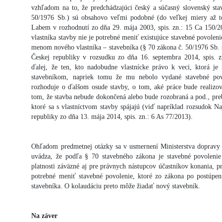
vzhľadom na to, že predchádzajúci český a súčasný slovenský sta
50/1976 Sb.) sú obsahovo veľmi podobné (do veľkej miery až to
Labem v rozhodnutí zo dňa 29. mája 2003, spis. zn.: 15 Ca 150/2
vlastníka stavby nie je potrebné meniť existujúce stavebné povolen
menom nového vlastníka – stavebníka (§ 70 zákona č. 50/1976 Sb. 
Českej republiky v rozsudku zo dňa 16. septembra 2014, spis. 
ďalej, že ten, kto nadobudne vlastnícke právo k veci, ktorá je
stavebníkom, napriek tomu že mu nebolo vydané stavebné povo
rozhoduje o ďalšom osude stavby, o tom, aké práce bude realizov
tom, že stavba nebude dokončená alebo bude rozobraná a pod., preb
ktoré sa s vlastníctvom stavby spájajú (viď napríklad rozsudok N
republiky zo dňa 13. mája 2014, spis. zn.: 6 As 77/2013).
Ohľadom predmetnej otázky sa v usmernení Ministerstva dopravy 
uvádza, že podľa § 70 stavebného zákona je stavebné povolenie
platnosti záväzné aj pre právnych nástupcov účastníkov konania, 
potrebné meniť stavebné povolenie, ktoré zo zákona po postúpen
stavebníka. O kolaudáciu preto môže žiadať nový stavebník.
Na záver