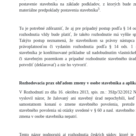
postavenie stavebníka na základe podkladov, z ktorých bude z
3
materiálne predpoklady postavenia stavebníka
.
Tu je potrebné zdôrazniť, že aj pre prípadný postup podľa § 14 
rozhodnutia vždy bude platiť, že takéto rozhodnutie má vyššie s
Takýto postup neznamená, že stavebníkom sa právny nástupca 
právoplatnosťou či vydaním rozhodnutia podľa § 14 ods. 1 s
stavebníka je konštituované príkladne už nadobudnutím vlastníc
či stavebným pozemkom a prípadné rozhodnutie stavebného úrad
potvrdiť (deklarovať) a nie ho vytvoriť.
Rozhodovacia prax ohľadom zmeny v osobe stavebníka a apliká
V Rozhodnutí zo dňa 16. októbra 2013, spis. zn.: 3Sžp/32/2012 N
vyslovil názor, že žalovaný ani stavebný úrad nepochybili, ke
samostatnom konaní o zmene stavebného povolenia, pretož
stavebného povolenia sú otázky uvedené v § 60 a nasl. stavebného 
zmena v osobe stavebníka nepatrí.
Tento názor podporujú aj rozhodnutia českých súdov, ktoré je