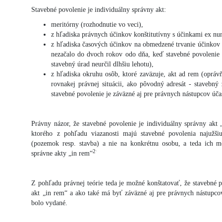
Stavebné povolenie je individuálny správny akt:
meritórny (rozhodnutie vo veci),
z hľadiska právnych účinkov konštitutívny s účinkami ex nu
z hľadiska časových účinkov na obmedzené trvanie účinkov (
nezačalo do dvoch rokov odo dňa, keď stavebné povolenie 
stavebný úrad neurčil dlhšiu lehotu),
z hľadiska okruhu osôb, ktoré zaväzuje, akt ad rem (oprávň
rovnakej právnej situácii, ako pôvodný adresát - stavebný
stavebné povolenie je záväzné aj pre právnych nástupcov úč
Právny názor, že stavebné povolenie je individuálny správny akt
ktorého z pohľadu viazanosti majú stavebné povolenia najužši
(pozemok resp. stavba) a nie na konkrétnu osobu, a teda ich m
.
2
správne akty „in rem“
Z pohľadu právnej teórie teda je možné konštatovať, že stavebné p
akt „in rem“ a ako také má byť záväzné aj pre právnych nástupco
bolo vydané.