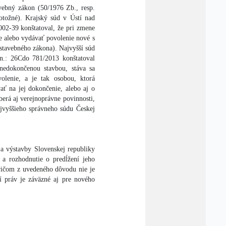
vebný zákon (50/1976 Zb., resp.
tožné). Krajský súd v Ústí nad
002-39 konštatoval, že pri zmene
ie alebo vydávať povolenie nové s
stavebného zákona). Najvyšší súd
zn.: 26Cdo 781/2013 konštatoval
 nedokončenou stavbou, stáva sa
lenie, a je tak osobou, ktorá
ať na jej dokončenie, alebo aj o
erá aj verejnoprávne povinnosti,
ajvyššieho správneho súdu Českej
a výstavby Slovenskej republiky
 a rozhodnutie o predĺžení jeho
pričom z uvedeného dôvodu nie je
í práv je záväzné aj pre nového