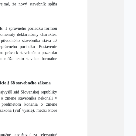
rejmé, že nový stavebník spĺňa
ods. 1 správneho poriadku formou
pomenutý deklaratórny charakter.
pôvodného stavebníka stáva až
právneho poriadku. Postavenie
keho práva k stavebnému pozemku
u môže tento stav len formálne
cie § 68 stavebného zákona
ajvyšší súd Slovenskej republiky
ď o zmene stavebníka nekonali v
e predmetom konania o zmene
zákona (viď vyššie), medzi ktoré
 možné považovať za relevantné