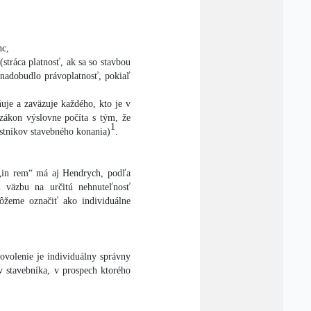
nc,
stráca platnosť, ak sa so stavbou
nadobudlo právoplatnosť, pokiaľ
uje a zaväzuje každého, kto je v
 zákon výslovne počíta s tým, že
1
astníkov stavebného konania)
.
 „in rem“ má aj Hendrych, podľa
u väzbu na určitú nehnuteľnosť
ôžeme označiť ako individuálne
ovolenie je individuálny správny
v stavebníka, v prospech ktorého