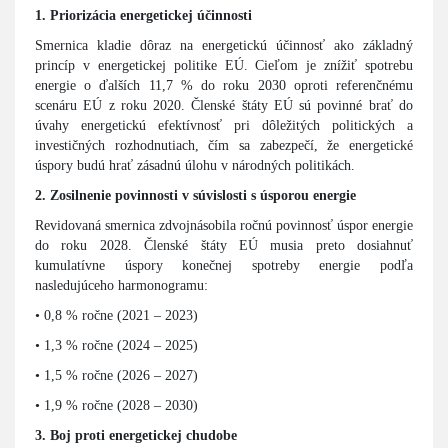
1. Priorizácia energetickej účinnosti
Smernica kladie dôraz na energetickú účinnosť ako základný
princíp v energetickej politike EÚ. Cieľom je znížiť spotrebu
energie o ďalších 11,7 % do roku 2030 oproti referenčnému
scenáru EÚ z roku 2020. Členské štáty EÚ sú povinné brať do
úvahy energetickú efektívnosť pri dôležitých politických a
investičných rozhodnutiach, čím sa zabezpečí, že energetické
úspory budú hrať zásadnú úlohu v národných politikách.
2. Zosilnenie povinnosti v súvislosti s úsporou energie
Revidovaná smernica zdvojnásobila ročnú povinnosť úspor energie
do roku 2028. Členské štáty EÚ musia preto dosiahnuť
kumulatívne úspory konečnej spotreby energie podľa
nasledujúceho harmonogramu:
• 0,8 % ročne (2021 – 2023)
• 1,3 % ročne (2024 – 2025)
• 1,5 % ročne (2026 – 2027)
• 1,9 % ročne (2028 – 2030)
3. Boj proti energetickej chudobe