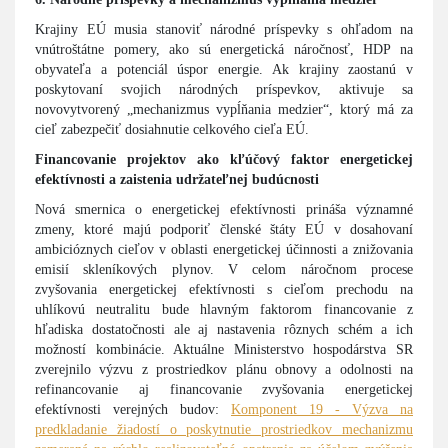
Krajiny EÚ musia stanoviť národné príspevky s ohľadom na
vnútroštátne pomery, ako sú energetická náročnosť, HDP na
obyvateľa a potenciál úspor energie. Ak krajiny zaostanú v
poskytovaní svojich národných príspevkov, aktivuje sa
novovytvorený „mechanizmus vypĺňania medzier“, ktorý má za
cieľ zabezpečiť dosiahnutie celkového cieľa EÚ.
Financovanie projektov ako kľúčový faktor energetickej
efektívnosti a zaistenia udržateľnej budúcnosti
Nová smernica o energetickej efektívnosti prináša významné
zmeny, ktoré majú podporiť členské štáty EÚ v dosahovaní
ambicióznych cieľov v oblasti energetickej účinnosti a znižovania
emisií skleníkových plynov. V celom náročnom procese
zvyšovania energetickej efektívnosti s cieľom prechodu na
uhlíkovú neutralitu bude hlavným faktorom financovanie z
hľadiska dostatočnosti ale aj nastavenia rôznych schém a ich
možností kombinácie. Aktuálne Ministerstvo hospodárstva SR
zverejnilo výzvu z prostriedkov plánu obnovy a odolnosti na
refinancovanie aj financovanie zvyšovania energetickej
efektívnosti verejných budov:
Komponent 19 - Výzva na
predkladanie žiadostí o poskytnutie prostriedkov mechanizmu