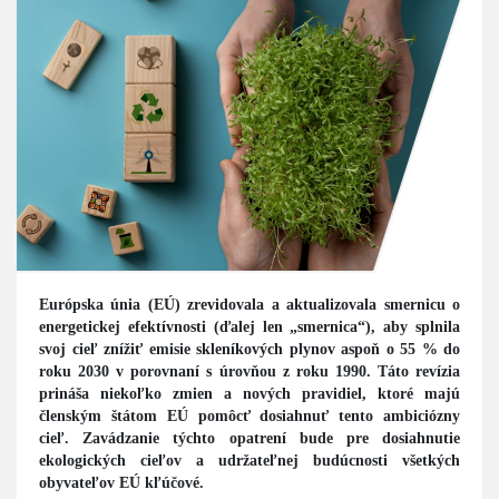
Európska únia (EÚ) zrevidovala a aktualizovala smernicu o
energetickej efektívnosti (ďalej len „smernica“), aby splnila
svoj cieľ znížiť emisie skleníkových plynov aspoň o 55 % do
roku 2030 v porovnaní s úrovňou z roku 1990. Táto revízia
prináša niekoľko zmien a nových pravidiel, ktoré majú
členským štátom EÚ pomôcť dosiahnuť tento ambiciózny
cieľ. Zavádzanie týchto opatrení bude pre dosiahnutie
ekologických cieľov a udržateľnej budúcnosti všetkých
obyvateľov EÚ kľúčové.