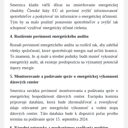
Smernica kladie väčší dôraz na zmierňovanie energetickej
chudoby. Členské štáty EÚ sú povinné zvýšiť informovanosť
spotrebiteľov a poskytovať im informácie o energetickej účinnosti.
Tým by sa malo posilniť postavenie spotrebiteľov a zvýšiť tak
schopnosť využívať energeticky účinné riešenia.
4. Rozšírenie povinností energetického auditu
Rozsah povinností energetického auditu sa rozšíril tak, aby zahŕňal
všetky spoločností, ktoré spotrebúvajú energiu nad určitú hranicu.
To znamená, že aj malé a stredné podniky budú musieť vykonávať
energetický audit, ak existuje predispozícia na významný potenciál
úspory energie.
5. Monitorovanie a podávanie správ o energetickej výkonnosti
dátových centier
Smernica zavádza povinnosť monitorovania a podávania správ o
energetickej hospodárnosti dátových centier. Európska komisia
pripravuje databázu, ktorá bude zhromažďovať a zverejňovať
údaje relevantné pre energetickú výkonnosť a vodnú stopu
dátových centier. Táto databáza bude k dispozícii počas prvého
termínu na podávanie správ 15. septembra 2024.
6. Národné príspevky a mechanizmus vypĺňania medzier