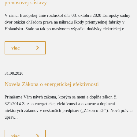
prenosovej sústavy
V rámci Európskej únie rozlúskol dňa 08. októbra 2020 Európsky súdny
dvor otázku ohľadom práva na náhradu škody priemyselnej fabriky v
Holandsku. Stalo sa tak po masívnom výpadku dodávky elektrickej e...
viac
31.08.2020
Novela Zákona o energetickej efektívnosti
Prinášame Vám návrh zákona, ktorým sa mení a dopĺňa zákon č.
321/2014 Z. z. o energetickej efektívnosti a o zmene a doplnení
niektorých zákonov v neskorších predpisov („Zákon o EF“). Nová právna
úprav...
viac