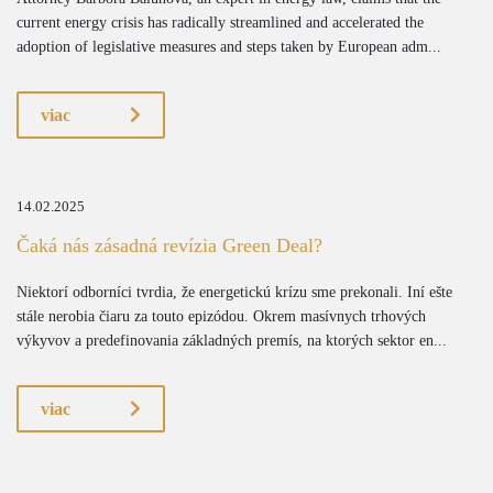
current energy crisis has radically streamlined and accelerated the
adoption of legislative measures and steps taken by European adm...
viac
14.02.2025
Čaká nás zásadná revízia Green Deal?
Niektorí odborníci tvrdia, že energetickú krízu sme prekonali. Iní ešte
stále nerobia čiaru za touto epizódou. Okrem masívnych trhových
výkyvov a predefinovania základných premís, na ktorých sektor en...
viac