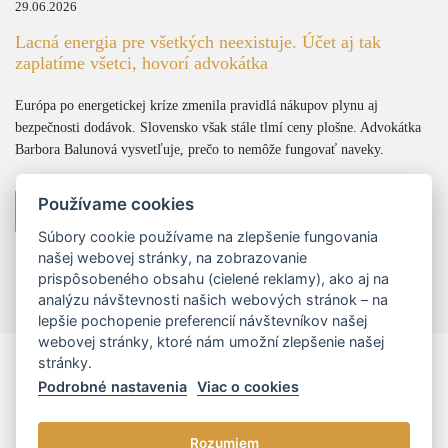
29.06.2026
Lacná energia pre všetkých neexistuje. Účet aj tak
zaplatíme všetci, hovorí advokátka
Európa po energetickej kríze zmenila pravidlá nákupov plynu aj
bezpečnosti dodávok. Slovensko však stále tlmí ceny plošne. Advokátka
Barbora Balunová vysvetľuje, prečo to nemôže fungovať naveky.
Používame cookies
viac
Súbory cookie používame na zlepšenie fungovania
našej webovej stránky, na zobrazovanie
prispôsobeného obsahu (cielené reklamy), ako aj na
analýzu návštevnosti našich webových stránok – na
lepšie pochopenie preferencií návštevníkov našej
webovej stránky, ktoré nám umožní zlepšenie našej
stránky.
Podrobné nastavenia
Viac o cookies
Rozumiem
© 2026 - L/R/P advokáti, s.r.o. |
Cookies nastavenia