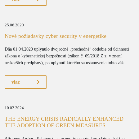
25.06.2020
Nové požiadavky cyber security v energetike
Dňa 01.04.2020 uplynulo dvojročné „prechodné“ obdobie od účinnosti
zákona o kybernetickej bezpečnosti (zákon č. 69/2018 Z.z. v znení
neskorších predpisov), po uplynutí ktorého sa ustanovenia tohto zák...
viac
10.02.2024
THE ENERGY CRISIS RADICALLY ENHANCED
THE ADOPTION OF GREEN MEASURES
Attorney Barbora Balunová, an expert in energy law, claims that the