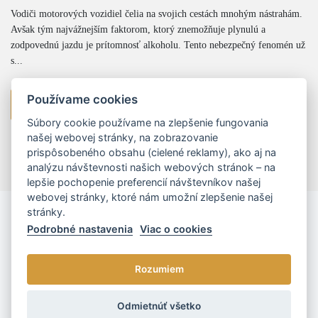
Vodiči motorových vozidiel čelia na svojich cestách mnohým nástrahám.
Avšak tým najvážnejším faktorom, ktorý znemožňuje plynulú a
zodpovednú jazdu je prítomnosť alkoholu. Tento nebezpečný fenomén už
s...
Používame cookies
viac
Súbory cookie používame na zlepšenie fungovania
našej webovej stránky, na zobrazovanie
prispôsobeného obsahu (cielené reklamy), ako aj na
analýzu návštevnosti našich webových stránok – na
lepšie pochopenie preferencií návštevníkov našej
webovej stránky, ktoré nám umožní zlepšenie našej
stránky.
Podrobné nastavenia
Viac o cookies
Rozumiem
© 2026 - L/R/P advokáti, s.r.o. |
Cookies nastavenia
Odmietnúť všetko