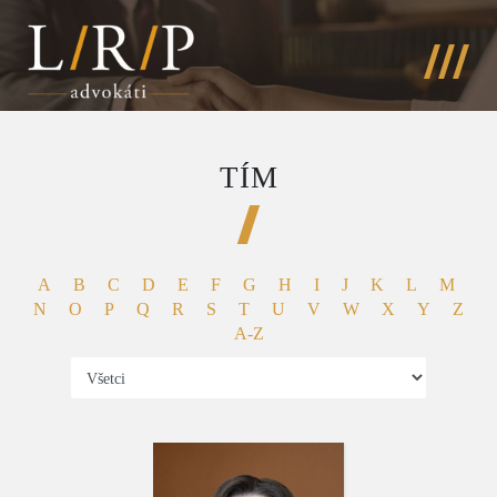
TÍM
A
B
C
D
E
F
G
H
I
J
K
L
M
N
O
P
Q
R
S
T
U
V
W
X
Y
Z
A-Z