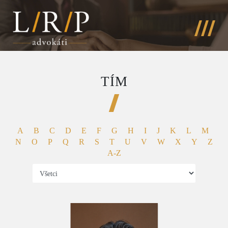
TÍM
A
B
C
D
E
F
G
H
I
J
K
L
M
N
O
P
Q
R
S
T
U
V
W
X
Y
Z
A-Z