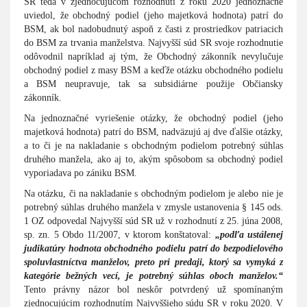
SR teda v zjednocujúcom rozhodnutí z roku 2020 jednoznačne
uviedol, že obchodný podiel (jeho majetková hodnota) patrí do
BSM, ak bol nadobudnutý aspoň z časti z prostriedkov patriacich
do BSM za trvania manželstva. Najvyšší súd SR svoje rozhodnutie
odôvodnil napríklad aj tým, že Obchodný zákonník nevylučuje
obchodný podiel z masy BSM a keďže otázku obchodného podielu
a BSM neupravuje, tak sa subsidiárne použije Občiansky
zákonník.
Na jednoznačné vyriešenie otázky, že obchodný podiel (jeho
majetková hodnota) patrí do BSM, nadväzujú aj dve ďalšie otázky,
a to či je na nakladanie s obchodným podielom potrebný súhlas
druhého manžela, ako aj to, akým spôsobom sa obchodný podiel
vyporiadava po zániku BSM.
Na otázku, či na nakladanie s obchodným podielom je alebo nie je
potrebný súhlas druhého manžela v zmysle ustanovenia § 145 ods.
1 OZ odpovedal Najvyšší súd SR už v rozhodnutí z 25. júna 2008,
sp. zn. 5 Obdo 11/2007, v ktorom konštatoval:
„podľa ustálenej
judikatúry hodnota obchodného podielu patrí do bezpodielového
spoluvlastníctva manželov, preto pri predaji, ktorý sa vymyká z
kategórie bežných vecí, je potrebný súhlas oboch manželov.“
Tento právny názor bol neskôr potvrdený už spomínaným
zjednocujúcim rozhodnutím Najvyššieho súdu SR v roku 2020. V