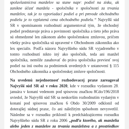
spoluvlastníctva manželov sa stane napr: podiel na zisku, ak
zanikne účasť manžela - spoločníka v spoločnosti za trvania
manželov, tak je to vyporiadací podiel a pri prevode obchodného
podielu je to vyplatená cena obchodného podielu.“
Najvyšší súd
SR v spomínanom rozhodnutí argumentoval tým, že obchodný
podiel predstavuje práva a povinnosti spoločníka a tieto jeho práva
sú obmedzené len zákonom alebo spoločenskou zmluvou, pričom
všetky práva spoločníka sú upravené v Obchodnom zákonníku ako
lex specialis. Podľa názoru Najvyššieho súdu SR vyjadreného v
tomto rozhodnutí nikto iný ako spoločník, teda ani manžel
spoločníka, nemôže zasahovať do práva spoločníka previesť svoj
podiel na inú osobu za podmienok uvedených v ustanovení § 115
Obchodného zákonníka a spoločenskej zmluve spoločnosti.
Na uvedenú nejednotnosť rozhodovacej praxe zareagoval
Najvyšší súd SR až v roku 2020
, kde v rozsudku vydanom 28.
januára v konaní vedenom pod spisovou značkou 8Cdo/196/2018
uviedol, že Najvyšší súd SR sa neskorším rozhodnutím vydaným v
konaní pod spisovou značkou 6 Obdo 30/2009 odklonil od
doterajšej súdnej praxe, čo ani náležitým spôsobom nevysvetlil.
Následne sa v rozsudku priklonil k predchádzajúcemu rozsudku
Najvyššieho súdu SR z roku 2006
„podľa ktorého, ak manželia
alebo jeden z manželov za trvania manželstva a z prostriedkov