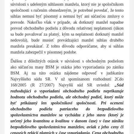
súvislosti s udeleným súhlasom manžela, ktorý nie je spoločníkom
spoločnosti s ručením obmedzeným, je potrebné povedať, že tento
súhlas nemusí byť písomný a nemusí byť ani súčasťou zmluvy o
prevode. Nakoľko však v prípade, ak dotknutý manžel napadne
prevod obchodného podielu z dôvodu relatívnej neplatnosti (úkon
sa bude považovať za platný, kým sa neplatnosti dotknutý manžel
nedovolá), bude musieť prevádzajúci manžel súhlas druhého
manžela preukázať. Z tohto dôvodu odporúčame, aby si súhlas
manžela zabezpečil v písomnej podobe.
Ďalšou z dôležitých otázok v súvislosti s obchodným podielom
ako súčasťou masy BSM je otázka jeho vyporiadania po zániku
BSM. Aj na túto otázku nájdeme odpoveď v judikatúre
Najvyššieho súdu SR. V už spomínanom rozhodnutí 2Cdo
168/2005 (R 27/2007) Najvyšší súd SR uviedol:
„Súd
rozhodujúci o vyporiadaní obchodného podielu neprikazuje
hodnotu obchodného podielu, ale obchodný podiel, ktorý môže
byť prikázaný len spoločníkovi spoločnosti. Pri ocenení
obchodného podielu patriaceho do bezpodielového
spoluvlastníctva manželov sa vychádza z jeho stavu (ktorý je
určený jeho kvantitou a kvalitou v danom čase) v čase zániku
bezpodielového spoluvlastníctva manželov, avšak z jeho ceny či
cenových relácií platných v čase vyporiadania. Cena obchodného