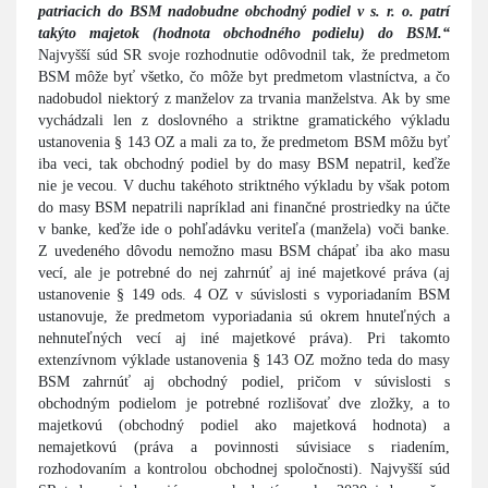
patriacich do BSM nadobudne obchodný podiel v s. r. o. patrí
takýto majetok (hodnota obchodného podielu) do BSM.“
Najvyšší súd SR svoje rozhodnutie odôvodnil tak, že predmetom
BSM môže byť všetko, čo môže byt predmetom vlastníctva, a čo
nadobudol niektorý z manželov za trvania manželstva. Ak by sme
vychádzali len z doslovného a striktne gramatického výkladu
ustanovenia § 143 OZ a mali za to, že predmetom BSM môžu byť
iba veci, tak obchodný podiel by do masy BSM nepatril, keďže
nie je vecou. V duchu takéhoto striktného výkladu by však potom
do masy BSM nepatrili napríklad ani finančné prostriedky na účte
v banke, keďže ide o pohľadávku veriteľa (manžela) voči banke.
Z uvedeného dôvodu nemožno masu BSM chápať iba ako masu
vecí, ale je potrebné do nej zahrnúť aj iné majetkové práva (aj
ustanovenie § 149 ods. 4 OZ v súvislosti s vyporiadaním BSM
ustanovuje, že predmetom vyporiadania sú okrem hnuteľných a
nehnuteľných vecí aj iné majetkové práva). Pri takomto
extenzívnom výklade ustanovenia § 143 OZ možno teda do masy
BSM zahrnúť aj obchodný podiel, pričom v súvislosti s
obchodným podielom je potrebné rozlišovať dve zložky, a to
majetkovú (obchodný podiel ako majetková hodnota) a
nemajetkovú (práva a povinnosti súvisiace s riadením,
rozhodovaním a kontrolou obchodnej spoločnosti). Najvyšší súd