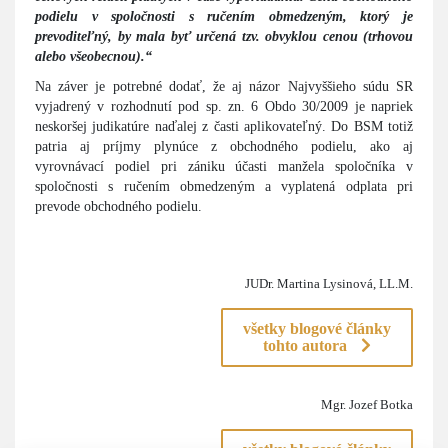
podielu v spoločnosti s ručením obmedzeným, ktorý je
prevoditeľný, by mala byť určená tzv. obvyklou cenou (trhovou
alebo všeobecnou).“
Na záver je potrebné dodať, že aj názor Najvyššieho súdu SR
vyjadrený v rozhodnutí pod sp. zn. 6 Obdo 30/2009 je napriek
neskoršej judikatúre naďalej z časti aplikovateľný. Do BSM totiž
patria aj príjmy plynúce z obchodného podielu, ako aj
vyrovnávací podiel pri zániku účasti manžela spoločníka v
spoločnosti s ručením obmedzeným a vyplatená odplata pri
prevode obchodného podielu.
JUDr. Martina Lysinová, LL.M.
všetky blogové články
tohto autora
Mgr. Jozef Botka