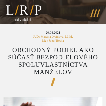
20.04.2021
JUDr. Martina Lysinová, LL.M.
Mgr. Jozef Botka
OBCHODNÝ PODIEL AKO
SÚČASŤ BEZPODIELOVÉHO
SPOLUVLASTNÍCTVA
MANŽELOV