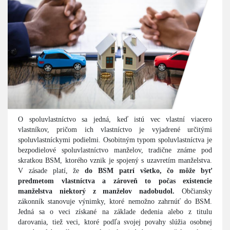
O spoluvlastníctvo sa jedná, keď istú vec vlastní viacero
vlastníkov, pričom ich vlastníctvo je vyjadrené určitými
spoluvlastníckymi podielmi. Osobitným typom spoluvlastníctva je
bezpodielové spoluvlastníctvo manželov, tradične známe pod
skratkou BSM, ktorého vznik je spojený s uzavretím manželstva.
V zásade platí, že
do BSM patrí všetko, čo môže byť
predmetom vlastníctva a zároveň to počas existencie
manželstva niektorý z manželov nadobudol.
Občiansky
zákonník stanovuje výnimky, ktoré nemožno zahrnúť do BSM.
Jedná sa o veci získané na základe dedenia alebo z titulu
darovania, tiež veci, ktoré podľa svojej povahy slúžia osobnej