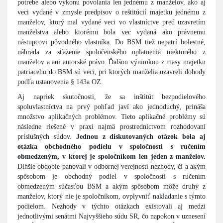
potrebe alebo výkonu povolania len jednému z manželov, ako aj
veci vydané v zmysle predpisov o reštitúcií majetku jednému z
manželov, ktorý mal vydané veci vo vlastníctve pred uzavretím
manželstva alebo ktorému bola vec vydaná ako právnemu
nástupcovi pôvodného vlastníka. Do BSM tiež nepatrí bolestné,
náhrada za sťaženie spoločenského uplatnenia niektorého z
manželov a ani autorské právo. Ďalšou výnimkou z masy majetku
patriaceho do BSM sú veci, pri ktorých manželia uzavreli dohody
podľa ustanovenia § 143a OZ.
Aj napriek skutočnosti, že sa inštitút bezpodielového
spoluvlastníctva na prvý pohľad javí ako jednoduchý, prináša
množstvo aplikačných problémov. Tieto aplikačné problémy sú
následne riešené v praxi najmä prostredníctvom rozhodovaní
príslušných súdov.
Jednou z diskutovaných otázok bola aj
otázka obchodného podielu v spoločnosti s ručením
obmedzeným, v ktorej je spoločníkom len jeden z manželov.
Dlhšie obdobie panovali v odbornej verejnosti nezhody, či a akým
spôsobom je obchodný podiel v spoločnosti s ručením
obmedzeným súčasťou BSM a akým spôsobom môže druhý z
manželov, ktorý nie je spoločníkom, ovplyvniť nakladanie s týmto
podielom. Nezhody v týchto otázkach existovali aj medzi
jednotlivými senátmi Najvyššieho súdu SR, čo napokon v uznesení