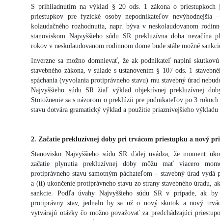
S prihliadnutím na výklad § 20 ods. 1 zákona o priestupkoch j
priestupkov pre fyzické osoby nepodnikateľov nevýhodnejšia 
kolaudačného rozhodnutia, napr. býva v neskolaudovanom rodin
stanoviskom Najvyššieho súdu SR prekluzívna doba nezačína p
rokov v neskolaudovanom rodinnom dome bude stále možné sankci
Inverzne sa možno domnievať, že ak podnikateľ naplní skutkovú
stavebného zákona, v súlade s ustanovením § 107 ods. 1 stavebn
spáchania (vyvolania protiprávneho stavu) mu stavebný úrad nebud
Najvyššieho súdu SR žiaľ výklad objektívnej prekluzívnej dob
Stotožnenie sa s názorom o preklúzii pre podnikateľov po 3 rokoch
stavu dotvára gramatický výklad a použitie priaznivejšieho výkladu
2. Začatie prekluzívnej doby pri trvácom priestupku a nový pr
Stanovisko Najvyššieho súdu SR ďalej uvádza, že moment ukon
začatie plynutia prekluzívnej doby môžu mať viacero mome
protiprávneho stavu samotným páchateľom – stavebný úrad vydá pr
a (
ii
) ukončenie protiprávneho stavu zo strany stavebného úradu, a
sankcie. Podľa úvahy Najvyššieho súdu SR v prípade, ak by p
protiprávny stav, jednalo by sa už o nový skutok a nový trvá
vytvárajú otázky čo možno považovať za predchádzajúci priestu