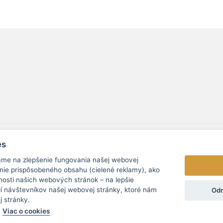
es
ame na zlepšenie fungovania našej webovej
nie prispôsobeného obsahu (cielené reklamy), ako
nosti našich webových stránok – na lepšie
© 2026 - L/R/P advokáti, s.r.o. |
Cookies nastavenia
í návštevníkov našej webovej stránky, ktoré nám
Odm
j stránky.
Viac o cookies