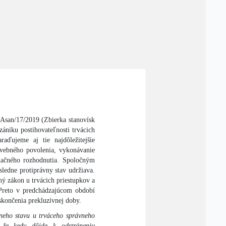
Asan/17/2019 (Zbierka stanovísk
ániku postihovateľnosti trvácich
raďujeme aj tie najdôležitejšie
tavebného povolenia, vykonávanie
dačného rozhodnutia. Spoločným
sledne protiprávny stav udržiava.
ý zákon u trvácich priestupkov a
 Preto v predchádzajúcom období
 skončenia prekluzívnej doby.
neho stavu u trváceho správneho
, že kedy dôjde k odstráneniu