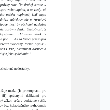
iprávny stav. Na druhej strane u
 správneho orgánu, a to vtedy, ak
táto otázka naplnená, keď napr.
odných subjektov ide o kartelové
rípade, hoci by páchateľ následne
áci správny delikt. Skutočnosť, či
ký význam i z hľadiska otázok, či
í a pod. … Ak sa trváci priestupok
doteraz ukončený, začína plynúť 2
0 ods.1 PrZ) okamihom doručenia
rivý z jeho spáchania.“
asledovné nedostatky:
išuje medzi (
i
) priestupkami pre
 (
ii
) správnymi deliktami pre
ný zákon určuje podstatne vyššie
vby bez kolaudačného rozhodnutia