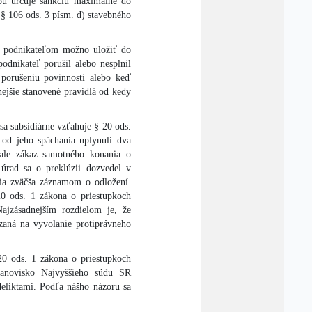
bu určuje sankciu maximálne do
§ 106 ods. 3 písm. d) stavebného
y podnikateľom možno uložiť do
dnikateľ porušil alebo nesplnil
porušeniu povinnosti alebo keď
ejšie stanovené pravidlá od kedy
sa subsidiárne vzťahuje § 20 ods.
 od jeho spáchania uplynuli dva
 ale zákaz samotného konania o
 úrad sa o preklúzii dozvedel v
šia zväčša záznamom o odložení.
0 ods. 1 zákona o priestupkoch
Najzásadnejším rozdielom je, že
azaná na vyvolanie protiprávneho
20 ods. 1 zákona o priestupkoch
stanovisko Najvyššieho súdu SR
deliktami. Podľa nášho názoru sa