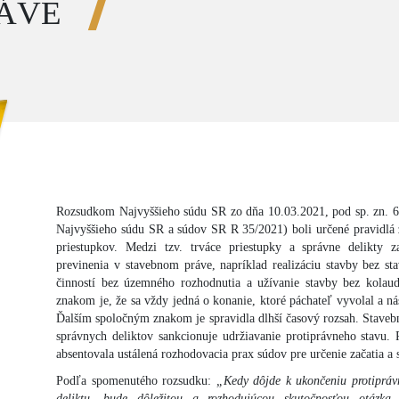
ÁVE
Rozsudkom Najvyššieho súdu SR zo dňa 10.03.2021, pod sp. zn. 6
Najvyššieho súdu SR a súdov SR R 35/2021) boli určené pravidlá z
priestupkov. Medzi tzv. trváce priestupky a správne delikty za
previnenia v stavebnom práve, napríklad realizáciu stavby bez s
činností bez územného rozhodnutia a užívanie stavby bez kolau
znakom je, že sa vždy jedná o konanie, ktoré páchateľ vyvolal a ná
Ďalším spoločným znakom je spravidla dlhší časový rozsah. Stavebn
správnych deliktov sankcionuje udržiavanie protiprávneho stavu.
absentovala ustálená rozhodovacia prax súdov pre určenie začatia a
Podľa spomenutého rozsudku:
„Kedy dôjde k ukončeniu protipráv
deliktu, bude dôležitou a rozhodujúcou skutočnosťou otázka