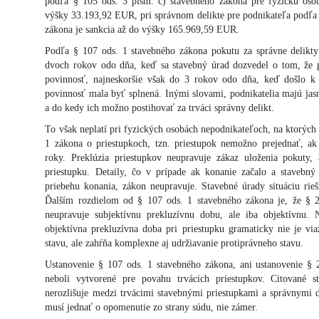
podľa § 105 ods. 3 písm. c) stavebného zákona pre fyzickú oso
výšky 33.193,92 EUR, pri správnom delikte pre podnikateľa podľa 
zákona je sankcia až do výšky 165.969,59 EUR.
Podľa § 107 ods. 1 stavebného zákona pokutu za správne delikt
dvoch rokov odo dňa, keď sa stavebný úrad dozvedel o tom, že po
povinnosť, najneskoršie však do 3 rokov odo dňa, keď došlo k 
povinnosť mala byť splnená. Inými slovami, podnikatelia majú jasn
a do kedy ich možno postihovať za trváci správny delikt.
To však neplatí pri fyzických osobách nepodnikateľoch, na ktorých 
1 zákona o priestupkoch, tzn. priestupok nemožno prejednať, ak
roky. Preklúzia priestupkov neupravuje zákaz uloženia pokuty,
priestupku. Detaily, čo v prípade ak konanie začalo a stavebný
priebehu konania, zákon neupravuje. Stavebné úrady situáciu rie
Ďalším rozdielom od § 107 ods. 1 stavebného zákona je, že § 2
neupravuje subjektívnu prekluzívnu dobu, ale iba objektívnu. 
objektívna prekluzívna doba pri priestupku gramaticky nie je vi
stavu, ale zahŕňa komplexne aj udržiavanie protiprávneho stavu.
Ustanovenie § 107 ods. 1 stavebného zákona, ani ustanovenie § 
neboli vytvorené pre povahu trvácich priestupkov. Citované 
nerozlišuje medzi trvácimi stavebnými priestupkami a správnymi 
musí jednať o opomenutie zo strany súdu, nie zámer.