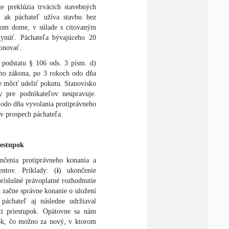
e preklúzia trvácich stavebných
– ak páchateľ užíva stavbu bez
nom dome, v súlade s citovaným
lynúť. Páchateľa bývajúceho 20
onovať.
 podstatu § 106 ods. 3 písm. d)
ého zákona, po 3 rokoch odo dňa
e môcť udeliť pokutu. Stanovisko
y pre podnikateľov neupravuje.
 odo dňa vyvolania protiprávneho
 v prospech páchateľa.
iestupok
čenia protiprávneho konania a
ntov. Príklady: (
i
) ukončenie
íslušné právoplatné rozhodnutie
k začne správne konanie o uložení
áchateľ aj následne udržiaval
ci priestupok. Opätovne sa nám
pok, čo možno za nový, v ktorom