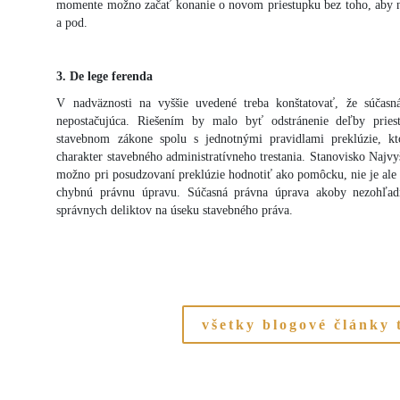
momente možno začať konanie o novom priestupku bez toho, aby na
a pod.
3. De lege ferenda
V nadväznosti na vyššie uvedené treba konštatovať, že súčasn
nepostačujúca. Riešením by malo byť odstránenie deľby pries
stavebnom zákone spolu s jednotnými pravidlami preklúzie, kt
charakter stavebného administratívneho trestania. Stanovisko Najv
možno pri posudzovaní preklúzie hodnotiť ako pomôcku, nie je ale
chybnú právnu úpravu. Súčasná právna úprava akoby nezohľadň
správnych deliktov na úseku stavebného práva.
všetky blogové články