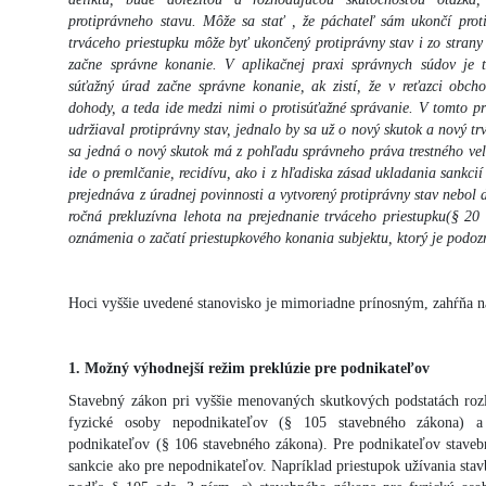
protiprávneho stavu. Môže sa stať , že páchateľ sám ukončí prot
trváceho priestupku môže byť ukončený protiprávny stav i zo strany
začne správne konanie. V aplikačnej praxi správnych súdov je 
súťažný úrad začne správne konanie, ak zistí, že v reťazci obch
dohody, a teda ide medzi nimi o protisúťažné správanie. V tomto p
udržiaval protiprávny stav, jednalo by sa už o nový skutok a nový trv
sa jedná o nový skutok má z pohľadu správneho práva trestného veľ
ide o premlčanie, recidívu, ako i z hľadiska zásad ukladania sankci
prejednáva z úradnej povinnosti a vytvorený protiprávny stav nebol 
ročná prekluzívna lehota na prejednanie trváceho priestupku(§ 2
oznámenia o začatí priestupkového konania subjektu, ktorý je podoz
Hoci vyššie uvedené stanovisko je mimoriadne prínosným, zahŕňa n
1. Možný výhodnejší režim preklúzie pre podnikateľov
Stavebný zákon pri vyššie menovaných skutkových podstatách rozl
fyzické osoby nepodnikateľov (§ 105 stavebného zákona) a
podnikateľov (§ 106 stavebného zákona). Pre podnikateľov staveb
sankcie ako pre nepodnikateľov. Napríklad priestupok užívania sta