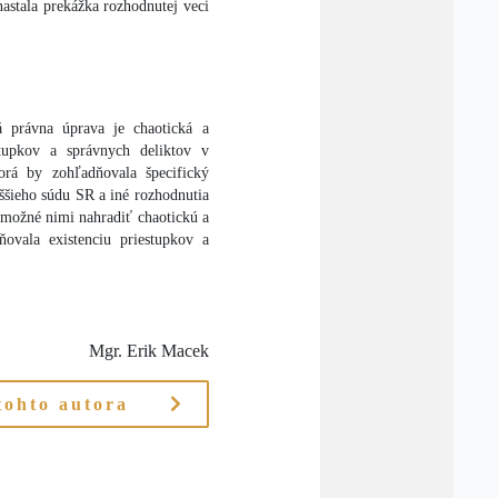
stala prekážka rozhodnutej veci
á právna úprava je chaotická a
tupkov a správnych deliktov v
orá by zohľadňovala špecifický
yššieho súdu SR a iné rozhodnutia
 možné nimi nahradiť chaotickú a
ovala existenciu priestupkov a
Mgr. Erik Macek
tohto autora