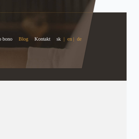
o bono
Blog
Kontakt
sk
|
en
|
de