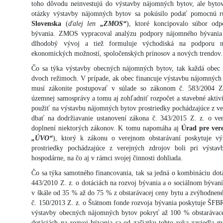
toho dôvodu neinvestujú do výstavby nájomných bytov, ale bytov
otázky výstavby nájomných bytov sa pokúsilo podať pomocnú 
Slovenska
(
ďalej len
„ZMOS“
), ktoré koncipovalo súbor od
bývania. ZMOS vypracoval analýzu podpory nájomného bývania 
dlhodobý vývoj a tiež formuluje východiská na podporu n
ekonomických možností, spoločenských prínosov a nových trendov.
Čo sa týka výstavby obecných nájomných bytov, tak každá obec 
dvoch režimoch. V prípade, ak obec financuje výstavbu nájomných
musí zákonite postupovať v súlade so zákonom č. 583/2004 Z.
územnej samosprávy a tomu aj zohľadniť rozpočet a stavebné akti
použiť na výstavbu nájomných bytov prostriedky pochádzajúce z ve
dbať na dodržiavanie ustanovení zákona č. 343/2015 Z. z. o ve
doplnení niektorých zákonov. K tomu napomáha aj
Úrad pre ver
„ÚVO“
), ktorý k zákonu o verejnom obstarávaní poskytuje v
prostriedky pochádzajúce z verejných zdrojov boli pri výsta
hospodárne, na čo aj v rámci svojej činnosti dohliada.
Čo sa týka samotného financovania, tak sa jedná o kombináciu do
443/2010 Z. z. o dotáciách na rozvoj bývania a o sociálnom býva
v škále od 35 % až do 75 % z obstarávacej ceny bytu a zvýhodnen
č. 150/2013 Z. z. o Štátnom fonde rozvoja bývania poskytuje ŠFB
výstavby obecných nájomných bytov pokryť až 100 % obstarávace
dotáciách na rozvoj bývania sa od začiatku tohto roka zaviedla m