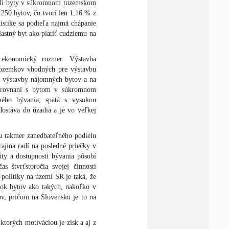
ovali byty v súkromnom tuzemskom
250 bytov, čo tvorí len 1,16 % z
istike sa podieľa najmä chápanie
lastný byt ako platiť cudziemu na
 ekonomický rozmer. Výstavba
pozemkov vhodných pre výstavbu
ní výstavby nájomných bytov a na
orovnaní s bytom v súkromnom
ného bývania, spätá s vysokou
ostáva do úzadia a je vo veľkej
dku takmer zanedbateľného podielu
ajina radí na posledné priečky v
ity a dostupnosti bývania pôsobí
as štvrťstoročia svojej činnosti
politiky na území SR je taká, že
tok bytov ako takých, nakoľko v
v, pričom na Slovensku je to na
torých motiváciou je zisk a aj z