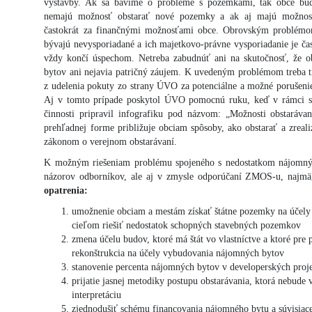
výstavby. Ak sa bavíme o probléme s pozemkami, tak obce b
nemajú možnosť obstarať nové pozemky a ak aj majú možnosť
častokrát za finančnými možnosťami obce. Obrovským problémo
bývajú nevysporiadané a ich majetkovo-právne vysporiadanie je čas
vždy končí úspechom. Netreba zabudnúť ani na skutočnosť, že o
bytov ani nejavia patričný záujem. K uvedeným problémom treba ti
z udelenia pokuty zo strany ÚVO za potenciálne a možné porušeni
Aj v tomto prípade poskytol ÚVO pomocnú ruku, keď v rámci sv
činnosti pripravil infografiku pod názvom: „Možnosti obstarávan
prehľadnej forme približuje obciam spôsoby, ako obstarať a zreali
zákonom o verejnom obstarávaní.
K možným riešeniam problému spojeného s nedostatkom nájomný
názorov odborníkov, ale aj v zmysle odporúčaní ZMOS-u, najmä
opatrenia:
umožnenie obciam a mestám získať štátne pozemky na účely
cieľom riešiť nedostatok schopných stavebných pozemkov
zmena účelu budov, ktoré má štát vo vlastníctve a ktoré pre
rekonštrukcia na účely vybudovania nájomných bytov
stanovenie percenta nájomných bytov v developerských proj
prijatie jasnej metodiky postupu obstarávania, ktorá nebude 
interpretáciu
zjednodušiť schému financovania nájomného bytu a súvisiace