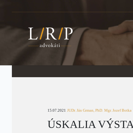
15.07.2021
JUDr. Ján Grman, PhD.
Mgr. Jozef Botka
ÚSKALIA VÝST