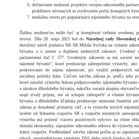
definovanie možností projektov verejno-súkromného partners
problémov súvisiacich so zvyšovaním počtu dostupných byt
mediálna osveta pri popularizácii nájomného bývania na vere
Ďalšou možnosťou môže byť aj komplexné riešenie uvedenej pro
úrovni. Dňa 28. mája 2021 bol do
Národnej rady Slovenskej 
doručený návrh poslanca NR SR Miloša Svrčeka na vydanie zákon
bývania a o zmene a doplnení niektorých zákonov. Uvedený 
parlamentná tlač č. 577. Uvedeným zákonom sa má zaviesť n
nájomné bývanie“, ktoré predstavuje zabezpečenie výstavby, ako 
poskytovanie do nájmu nájomcom, pri využití podporných nás
sociálnej politiky štátu. Cieľom návrhu zákona je, podľa jeho pre
ktoré umožní výstavbu štátom podporovaného nájomného bývania 
a zárukou dlhodobého bývania, nakoľko narastá skupina obyvateľov,
majú trvalý príjem, nie sú schopní zabezpečiť si vlastné bývani
bývania z dlhodobého hľadiska predstavuje neúnosné finančné z
zákona je dosiahnuť primárny cieľ, a to výstavbu nových nájomný
systém od štátnemu rozpočtu SR a rozpočtu miestnych samospráv
výstavba má priniesť viacero pozitívnych vplyvov na rôzne obla
stimulu ekonomiky, zapojením súkromného sektora do výstavby m
štátny rozpočet. Predkladateľ návrhu zákona počíta aj so zapojen
trhoch, prostredníctvom zapojenia DSS alebo iných fondov do sys