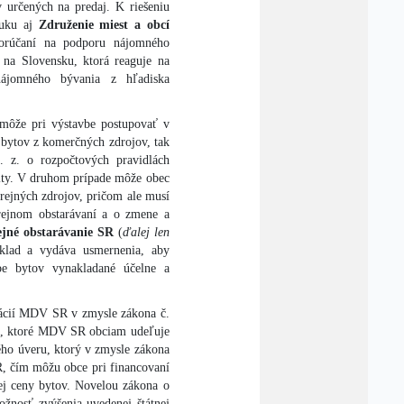
 určených na predaj. K riešeniu
ruku aj
Združenie miest a obcí
porúčaní na podporu nájomného
na Slovensku, ktorá reaguje na
ájomného bývania z hľadiska
môže pri výstavbe postupovať v
 bytov z komerčných zdrojov, tak
 z. o rozpočtových pravidlách
vity. V druhom prípade môže obec
rejných zdrojov, pričom ale musí
rejnom obstarávaní a o zmene a
ejné obstarávanie SR
(
ďalej len
ýklad a vydáva usmernenia, aby
vbe bytov vynakladané účelne a
tácií MDV SR v zmysle zákona č.
ní, ktoré MDV SR obciam udeľuje
ého úveru, ktorý v zmysle zákona
R, čím môžu obce pri financovaní
j ceny bytov. Novelou zákona o
ožnosť zvýšenia uvedenej štátnej