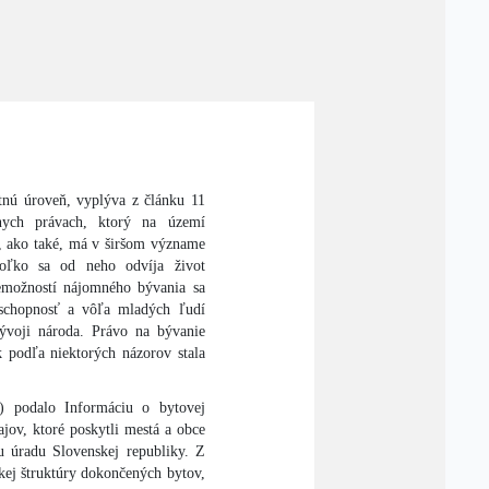
tnú úroveň, vyplýva z článku 11
nych právach, ktorý na území
, ako také, má v širšom význame
koľko sa od neho odvíja život
nemožností nájomného bývania sa
 schopnosť a vôľa mladých ľudí
ývoji národa. Právo na bývanie
 podľa niektorých názorov stala
) podalo Informáciu o bytovej
jov, ktoré poskytli mestá a obce
u úradu Slovenskej republiky. Z
ckej štruktúry dokončených bytov,