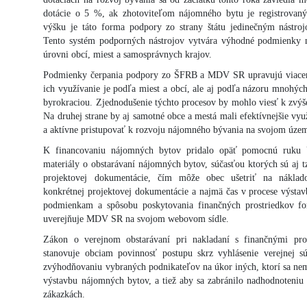
dotácie o 5 %, ak zhotoviteľom nájomného bytu je registrovan
výšku je táto forma podpory zo strany štátu jedinečným nástro
Tento systém podporných nástrojov vytvára výhodné podmienky 
úrovni obcí, miest a samosprávnych krajov.
Podmienky čerpania podpory zo ŠFRB a MDV SR upravujú viaceré 
ich využívanie je podľa miest a obcí, ale aj podľa názoru mnohýc
byrokraciou. Zjednodušenie týchto procesov by mohlo viesť k zvýš
Na druhej strane by aj samotné obce a mestá mali efektívnejšie využ
a aktívne pristupovať k rozvoju nájomného bývania na svojom územ
K financovaniu nájomných bytov pridalo opäť pomocnú ruku 
materiály o obstarávaní nájomných bytov, súčasťou ktorých sú aj t
projektovej dokumentácie, čím môže obec ušetriť na náklad
konkrétnej projektovej dokumentácie a najmä čas v procese výstavb
podmienkam a spôsobu poskytovania finančných prostriedkov fo
uverejňuje MDV SR na svojom webovom sídle.
Zákon o verejnom obstarávaní pri nakladaní s finančnými pro
stanovuje obciam povinnosť postupu skrz vyhlásenie verejnej s
zvýhodňovaniu vybraných podnikateľov na úkor iných, ktorí sa nemo
výstavbu nájomných bytov, a tiež aby sa zabránilo nadhodnoteniu
zákazkách.