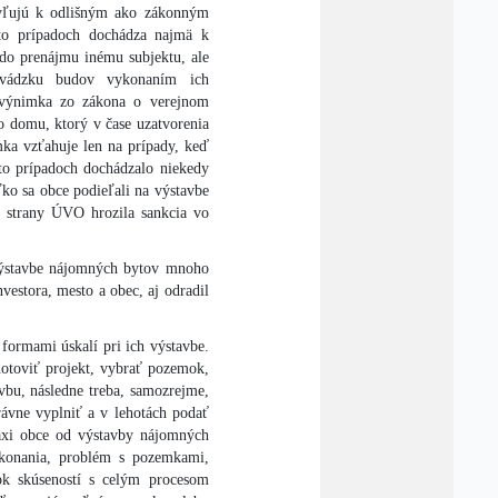
hyľujú k odlišným ako zákonným
to prípadoch dochádza najmä k
do prenájmu inému subjektu, ale
evádzku budov vykonaním ich
e výnimka zo zákona o verejnom
o domu, ktorý v čase uzatvorenia
mka vzťahuje len na prípady, keď
o prípadoch dochádzalo niekedy
ko sa obce podieľali na výstavbe
o strany ÚVO hrozila sankcia vo
výstavbe nájomných bytov mnoho
vestora, mesto a obec, aj odradil
formami úskalí pri ich výstavbe.
hotoviť projekt, vybrať pozemok,
vbu, následne treba, samozrejme,
rávne vyplniť a v lehotách podať
xi obce od výstavby nájomných
o konania, problém s pozemkami,
ok skúseností s celým procesom