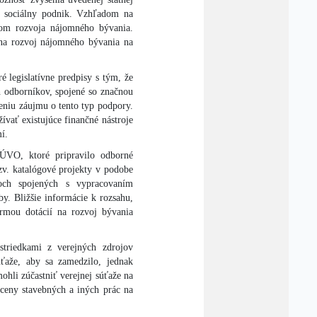
ý sociálny podnik. Vzhľadom na
jom rozvoja nájomného bývania.
na rozvoj nájomného bývania na
legislatívne predpisy s tým, že
h odborníkov, spojené so značnou
eniu záujmu o tento typ podpory.
ívať existujúce finančné nástroje
í.
ÚVO, ktoré pripravilo odborné
zv. katalógové projekty v podobe
och spojených s vypracovaním
y. Bližšie informácie k rozsahu,
rmou dotácií na rozvoj bývania
striedkami z verejných zdrojov
úťaže, aby sa zamedzilo, jednak
hli zúčastniť verejnej súťaže na
 ceny stavebných a iných prác na