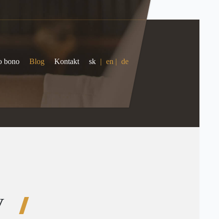
o bono
Blog
Kontakt
sk
|
en
|
de
V