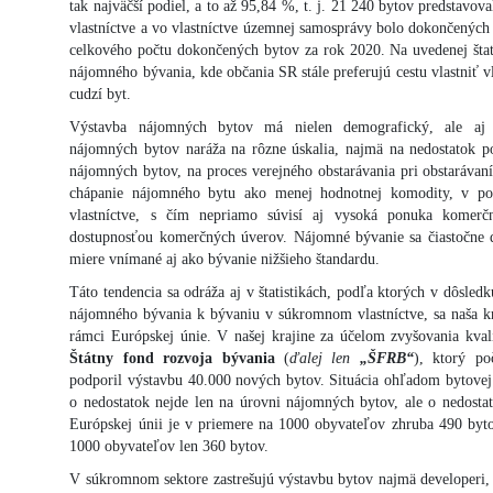
tak najväčší podiel, a to až 95,84 %, t. j. 21 240 bytov predstav
vlastníctve a vo vlastníctve územnej samosprávy bolo dokončených 
celkového počtu dokončených bytov za rok 2020. Na uvedenej štat
nájomného bývania, kde občania SR stále preferujú cestu vlastniť v
cudzí byt.
Výstavba nájomných bytov má nielen demografický, ale aj
nájomných bytov naráža na rôzne úskalia, najmä na nedostatok 
nájomných bytov, na proces verejného obstarávania pri obstaráva
chápanie nájomného bytu ako menej hodnotnej komodity, v p
vlastníctve, s čím nepriamo súvisí aj vysoká ponuka komerč
dostupnosťou komerčných úverov. Nájomné bývanie sa čiastočne d
miere vnímané aj ako bývanie nižšieho štandardu.
Táto tendencia sa odráža aj v štatistikách, podľa ktorých v dôsle
nájomného bývania k bývaniu v súkromnom vlastníctve, sa naša kr
rámci Európskej únie. V našej krajine za účelom zvyšovania kval
Štátny fond rozvoja bývania
(
ďalej len
„ŠFRB“
), ktorý poč
podporil výstavbu 40.000 nových bytov. Situácia ohľadom bytovej 
o nedostatok nejde len na úrovni nájomných bytov, ale o nedosta
Európskej únii je v priemere na 1000 obyvateľov zhruba 490 byto
1000 obyvateľov len 360 bytov.
V súkromnom sektore zastrešujú výstavbu bytov najmä developeri, k