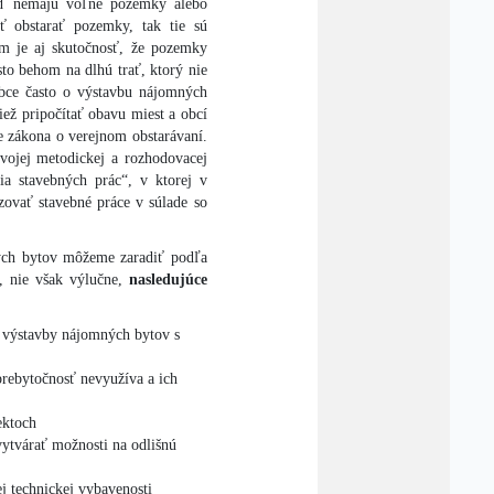
uď nemajú voľné pozemky alebo
 obstarať pozemky, tak tie sú
m je aj skutočnosť, že pozemky
to behom na dlhú trať, ktorý nie
bce často o výstavbu nájomných
ež pripočítať obavu miest a obcí
e zákona o verejnom obstarávaní.
ojej metodickej a rozhodovacej
ia stavebných prác“, v ktorej v
zovať stavebné práce v súlade so
ch bytov môžeme zaradiť podľa
, nie však výlučne,
nasledujúce
 výstavby nájomných bytov s
 prebytočnosť nevyužíva a ich
ektoch
vytvárať možnosti na odlišnú
j technickej vybavenosti