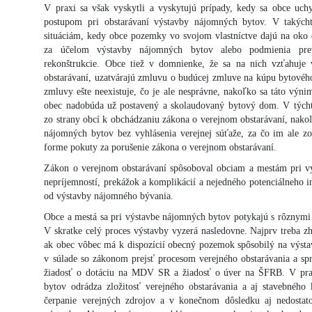
V praxi sa však vyskytli a vyskytujú prípady, kedy sa obce uc
postupom pri obstarávaní výstavby nájomných bytov. V takých
situáciám, kedy obce pozemky vo svojom vlastníctve dajú na oko 
za účelom výstavby nájomných bytov alebo podmienia pr
rekonštrukcie. Obce tiež v domnienke, že sa na nich vzťahuj
obstarávaní, uzatvárajú zmluvu o budúcej zmluve na kúpu bytovéh
zmluvy ešte neexistuje, čo je ale nesprávne, nakoľko sa táto výni
obec nadobúda už postavený a skolaudovaný bytový dom. V týcht
zo strany obcí k obchádzaniu zákona o verejnom obstarávaní, nakoľ
nájomných bytov bez vyhlásenia verejnej súťaže, za čo im ale z
forme pokuty za porušenie zákona o verejnom obstarávaní.
Zákon o verejnom obstarávaní spôsoboval obciam a mestám pri 
nepríjemností, prekážok a komplikácií a nejedného potenciálneho in
od výstavby nájomného bývania.
Obce a mestá sa pri výstavbe nájomných bytov potykajú s rôznymi 
V skratke celý proces výstavby vyzerá nasledovne. Najprv treba z
ak obec vôbec má k dispozícií obecný pozemok spôsobilý na výsta
v súlade so zákonom prejsť procesom verejného obstarávania a sp
žiadosť o dotáciu na MDV SR a žiadosť o úver na ŠFRB. V pra
bytov odrádza zložitosť verejného obstarávania a aj stavebnéh
čerpanie verejných zdrojov a v konečnom dôsledku aj nedostat