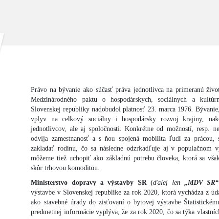
Právo na bývanie ako súčasť práva jednotlivca na primeranú živo
Medzinárodného paktu o hospodárskych, sociálnych a kultúr
Slovenskej republiky nadobudol platnosť 23. marca 1976. Bývanie
vplyv na celkový sociálny i hospodársky rozvoj krajiny, na
jednotlivcov, ale aj spoločnosti. Konkrétne od možností, resp. 
odvíja zamestnanosť a s ňou spojená mobilita ľudí za prácou,
zakladať rodinu, čo sa následne odzrkadľuje aj v populačnom v
môžeme tiež uchopiť ako základnú potrebu človeka, ktorá sa však
skôr trhovou komoditou.
Ministerstvo dopravy a výstavby SR
(
ďalej len
„MDV SR“
výstavbe v Slovenskej republike za rok 2020, ktorá vychádza z úda
ako stavebné úrady do zisťovaní o bytovej výstavbe Štatistickém
predmetnej informácie vyplýva, že za rok 2020, čo sa týka vlastní