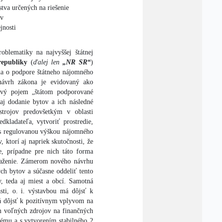
tva určených na riešenie
ov
jnosti
blematiky na najvyššej štátnej
republiky
(
ďalej len
„NR SR“
)
a o podpore štátneho nájomného
návrh zákona je evidovaný ako
ový pojem „štátom podporované
aj dodanie bytov a ich následné
trojov predovšetkým v oblasti
dkladateľa, vytvoriť prostredie,
s regulovanou výškou nájomného
 ktorí aj napriek skutočnosti, že
e, prípadne pre nich táto forma
aťaženie. Zámerom nového návrhu
ch bytov a súčasne oddeliť tento
, teda aj miest a obcí. Samotná
sti, o. i. výstavbou má dôjsť k
á dôjsť k pozitívnym vplyvom na
ím voľných zdrojov na finančných
tému a s vytvorením stabilného 2