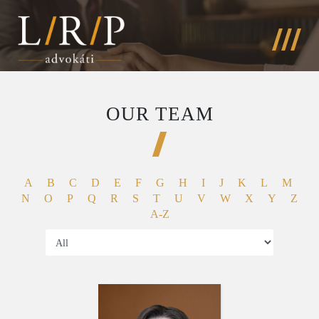
OUR TEAM
A
B
C
D
E
F
G
H
I
J
K
L
M
N
O
P
Q
R
S
T
U
V
W
X
Y
Z
A-Z