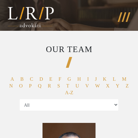
OUR TEAM
A
B
C
D
E
F
G
H
I
J
K
L
M
N
O
P
Q
R
S
T
U
V
W
X
Y
Z
A-Z