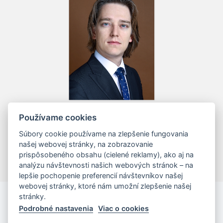
Mgr. Tomáš Vall, LL.M.
Používame cookies
Managing Associates / Attorney-at-law
Súbory cookie používame na zlepšenie fungovania
našej webovej stránky, na zobrazovanie
prispôsobeného obsahu (cielené reklamy), ako aj na
analýzu návštevnosti našich webových stránok – na
lepšie pochopenie preferencií návštevníkov našej
webovej stránky, ktoré nám umožní zlepšenie našej
stránky.
Podrobné nastavenia
Viac o cookies