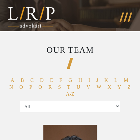
OUR TEAM
A
B
C
D
E
F
G
H
I
J
K
L
M
N
O
P
Q
R
S
T
U
V
W
X
Y
Z
A-Z