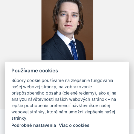
Mgr. Tomáš Vall, LL.M.
Používame cookies
Managing Associates / Attorney-at-law
Súbory cookie používame na zlepšenie fungovania
našej webovej stránky, na zobrazovanie
prispôsobeného obsahu (cielené reklamy), ako aj na
analýzu návštevnosti našich webových stránok – na
lepšie pochopenie preferencií návštevníkov našej
webovej stránky, ktoré nám umožní zlepšenie našej
stránky.
Podrobné nastavenia
Viac o cookies