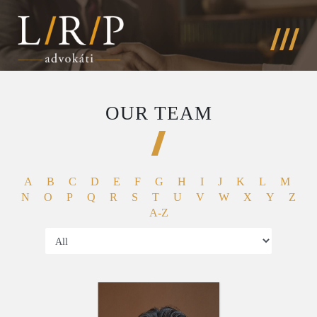
OUR TEAM
A
B
C
D
E
F
G
H
I
J
K
L
M
N
O
P
Q
R
S
T
U
V
W
X
Y
Z
A-Z