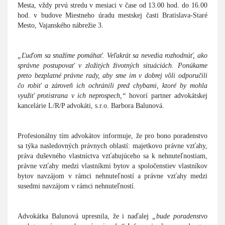
Mesta, vždy prvú stredu v mesiaci v čase od 13.00 hod. do 16.00
hod. v budove Miestneho úradu mestskej časti Bratislava-Staré
Mesto, Vajanského nábrežie 3.
„Ľuďom sa snažíme pomáhať. Veľakrát sa nevedia rozhodnúť, ako
správne postupovať v zložitých životných situáciách. Ponúkame
preto bezplatné právne rady, aby sme im v dobrej vôli odporučili
čo robiť a zároveň ich ochránili pred chybami, ktoré by mohla
využiť protistrana v ich neprospech,“
hovorí partner advokátskej
kancelárie L/R/P advokáti, s.r.o. Barbora Balunová.
Profesionálny tím advokátov informuje, že pro bono poradenstvo
sa týka nasledovných právnych oblastí: majetkovo právne vzťahy,
práva duševného vlastníctva vzťahujúceho sa k nehnuteľnostiam,
právne vzťahy medzi vlastníkmi bytov a spoločenstiev vlastníkov
bytov navzájom v rámci nehnuteľností a právne vzťahy medzi
susedmi navzájom v rámci nehnuteľností.
Advokátka Balunová upresnila, že i naďalej
„bude poradenstvo