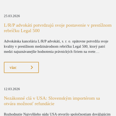
25.03.2026
L/R/P advokáti potvrdzujú svoje postavenie v prestížnom
rebríčku Legal 500
Advokátska kancelária L/R/P advokáti, s. r. o. opätovne potvrdila svoje
kvality v prestížnom medzinárodnom rebríčku Legal 500, ktorý patrí
medzi najuznávanejšie hodnotenia právnických firiem na svete....
viac
12.03.2026
Nezákonné clá v USA: Slovenským importérom sa
otvára možnosť refundácie
Rozhodnutie Najvyššieho súdu USA otvorilo spoločnostiam dovážajúcim