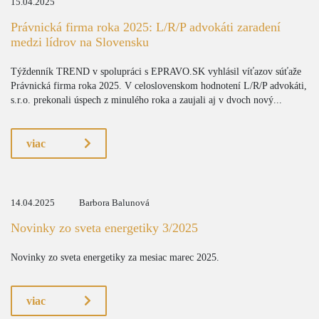
15.04.2025
Právnická firma roka 2025: L/R/P advokáti zaradení
medzi lídrov na Slovensku
Týždenník TREND v spolupráci s EPRAVO.SK vyhlásil víťazov súťaže
Právnická firma roka 2025. V celoslovenskom hodnotení L/R/P advokáti,
s.r.o. prekonali úspech z minulého roka a zaujali aj v dvoch nový...
viac
14.04.2025
Barbora Balunová
Novinky zo sveta energetiky 3/2025
Novinky zo sveta energetiky za mesiac marec 2025.
viac