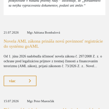
poskytované v rozsahu právnej rady.“
Informuje, že
„poradenstvo
sa netýka vypracovania dokumentov, podaní ani zmlúv.“
21.07.2026
Mgr. Adriana Bombalová
Novela AML zákona prináša novú povinnosť registrácie
do systému goAML
Od 1. júna 2026 nadobudla účinnosť novela zákona č. 297/2008 Z. z. o
ochrane pred legalizáciou príjmov z trestnej činnosti a financovaním
terorizmu (AML zákon), prijatá zákonom č. 73/2026 Z. z.. Novel...
viac
15.07.2026
Mgr. Peter Marenčák