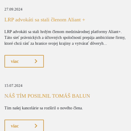
27.09.2024
LRP advokáti sa stali členom Aliant +
LRP advokáti sa stali hrdým členom medzinárodnej platformy Aliant+.
Táto sieť právnických a účtovných spoločností prepája ambiciózne firmy,
ktoré chcú rásť za hranice svojej krajiny a vytvárať dôveryh...
viac
15.07.2024
NÁŠ TÍM POSILNIL TOMÁŠ BALUN
Tím našej kancelárie sa rozšíril o nového člena.
viac