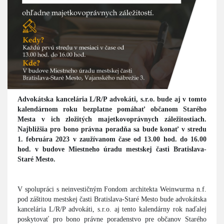
Advokátska kancelária L/R/P advokáti, s.r.o. bude aj v tomto
kalendárnom roku bezplatne pomáhať občanom Starého
Mesta v ich zložitých majetkovoprávnych záležitostiach.
Najbližšia pro bono právna poradňa sa bude konať v stredu
1. februára 2023 v zaužívanom čase od 13.00 hod. do 16.00
hod. v budove Miestneho úradu mestskej časti Bratislava-
Staré Mesto.
V spolupráci s neinvestičným Fondom architekta Weinwurma n.f.
pod záštitou mestskej časti Bratislava-Staré Mesto bude advokátska
kancelária L/R/P advokáti, s.r.o. aj tento kalendárny rok naďalej
poskytovať pro bono právne poradenstvo pre občanov Starého