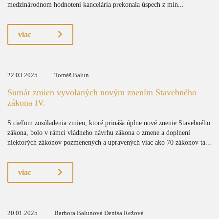
medzinárodnom hodnotení kancelária prekonala úspech z min...
viac
22.03.2025
Tomáš Balun
Sumár zmien vyvolaných novým znením Stavebného
zákona IV.
S cieľom zosúladenia zmien, ktoré prináša úplne nové znenie Stavebného
zákona, bolo v rámci vládneho návrhu zákona o zmene a doplnení
niektorých zákonov pozmenených a upravených viac ako 70 zákonov ta...
viac
20.01.2025
Barbora Balunová Denisa Režová