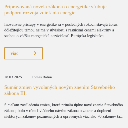
Pripravovaná novela zákona o energetike sľubuje
podporu rozvoja zdieľania energie
Inovatívne prístupy v energetike sa v posledných rokoch stávajú čoraz
dôležitejšou témou najmä v súvislosti s rastúcimi cenami elektriny a
snahou o väčšiu energetickú nezávislosť. Európska legislatíva...
viac
18.03.2025
Tomáš Balun
Sumár zmien vyvolaných novým znením Stavebného
zákona III.
S cieľom zosúladenia zmien, ktoré prináša úplne nové znenie Stavebného
zákona, bolo v rámci vládneho návrhu zákona o zmene a doplnení
niektorých zákonov pozmenených a upravených viac ako 70 zákonov ta...