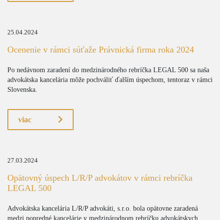
25.04.2024
Ocenenie v rámci súťaže Právnická firma roka 2024
Po nedávnom zaradení do medzinárodného rebríčka LEGAL 500 sa naša
advokátska kancelária môže pochváliť ďalším úspechom, tentoraz v rámci
Slovenska.
viac
27.03.2024
Opätovný úspech L/R/P advokátov v rámci rebríčka
LEGAL 500
Advokátska kancelária L/R/P advokáti, s.r.o. bola opätovne zaradená
medzi popredné kancelárie v medzinárodnom rebríčku advokátskych