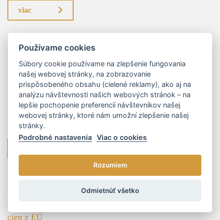
viac
Používame cookies
26.01.2024
Súbory cookie používame na zlepšenie fungovania
Inovácie v trestnom práve: Posilnenie práv a
našej webovej stránky, na zobrazovanie
harmonizácia so štandardmi EÚ
prispôsobeného obsahu (cielené reklamy), ako aj na
analýzu návštevnosti našich webových stránok – na
V najnovšom vývoji právnej legislatívy sa otvára nová kapitola s
lepšie pochopenie preferencií návštevníkov našej
predložením návrhu novely Trestného zákona, momentálne v I. čítaní NR
webovej stránky, ktoré nám umožní zlepšenie našej
SR. Táto komplexná reforma Trestného zákona predstavuje iniciatív...
stránky.
Podrobné nastavenia
Viac o cookies
viac
Rozumiem
29.11.2023
Mgr. Peter Marenčák
Odmietnúť všetko
Kategorizácia zdravotníckych pomôcok bez referenčných
cien z EÚ