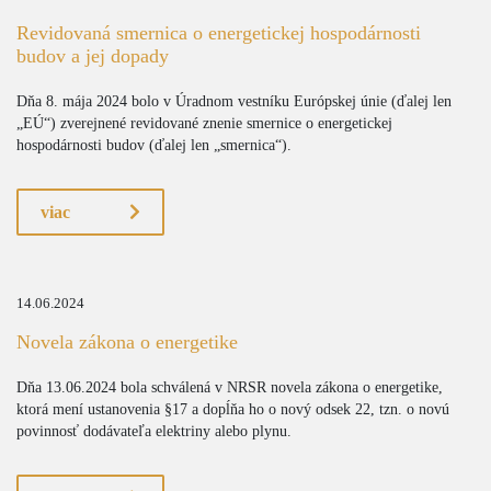
Revidovaná smernica o energetickej hospodárnosti
budov a jej dopady
Dňa 8. mája 2024 bolo v Úradnom vestníku Európskej únie (ďalej len
„EÚ“) zverejnené revidované znenie smernice o energetickej
hospodárnosti budov (ďalej len „smernica“).
viac
14.06.2024
Novela zákona o energetike
Dňa 13.06.2024 bola schválená v NRSR novela zákona o energetike,
ktorá mení ustanovenia §17 a dopĺňa ho o nový odsek 22, tzn. o novú
povinnosť dodávateľa elektriny alebo plynu.