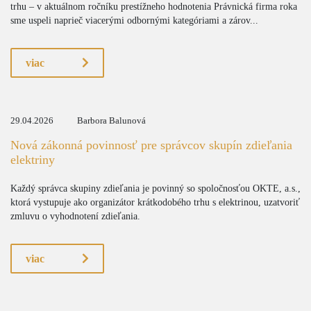
trhu – v aktuálnom ročníku prestížneho hodnotenia Právnická firma roka
sme uspeli naprieč viacerými odbornými kategóriami a zárov...
viac
29.04.2026
Barbora Balunová
Nová zákonná povinnosť pre správcov skupín zdieľania
elektriny
Každý správca skupiny zdieľania je povinný so spoločnosťou OKTE, a.s.,
ktorá vystupuje ako organizátor krátkodobého trhu s elektrinou, uzatvoriť
zmluvu o vyhodnotení zdieľania.
viac