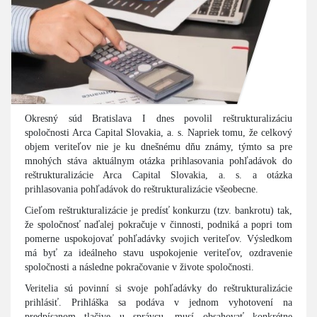
Okresný súd Bratislava I dnes povolil reštrukturalizáciu
spoločnosti Arca Capital Slovakia, a. s. Napriek tomu, že celkový
objem veriteľov nie je ku dnešnému dňu známy, týmto sa pre
mnohých stáva aktuálnym otázka prihlasovania pohľadávok do
reštrukturalizácie Arca Capital Slovakia, a. s. a otázka
prihlasovania pohľadávok do reštrukturalizácie všeobecne.
Cieľom reštrukturalizácie je predísť konkurzu (tzv. bankrotu) tak,
že spoločnosť naďalej pokračuje v činnosti, podniká a popri tom
pomerne uspokojovať pohľadávky svojich veriteľov. Výsledkom
má byť za ideálneho stavu uspokojenie veriteľov, ozdravenie
spoločnosti a následne pokračovanie v živote spoločnosti.
Veritelia sú povinní si svoje pohľadávky do reštrukturalizácie
prihlásiť. Prihláška sa podáva v jednom vyhotovení na
predpísanom tlačive u správcu, musí obsahovať konkrétne