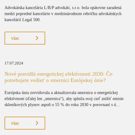
Advokátska kancelária L/R/P advokáti, s.r.o. bola opätovne zaradená
medzi popredné kancelárie v medzinárodnom rebríčku advokátskych
kancelárií Legal 500.
viac
17.07.2024
Nové pravidlá energetickej efektívnosti 2030: Čo
potrebujete vedieť o smernici Európskej únie?
Európska únia zrevidovala a aktualizovala smernicu o energetickej
efektívnosti (ďalej len „smernica“), aby splnila svoj cieľ znížiť emisie
skleníkových plynov aspoň o 55 % do roku 2030 v porovnaní s ú...
viac