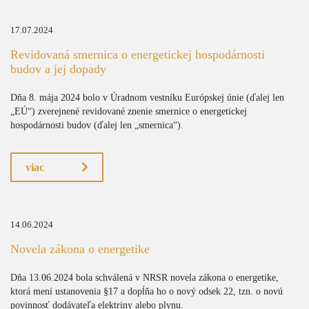
17.07.2024
Revidovaná smernica o energetickej hospodárnosti
budov a jej dopady
Dňa 8. mája 2024 bolo v Úradnom vestníku Európskej únie (ďalej len
„EÚ“) zverejnené revidované znenie smernice o energetickej
hospodárnosti budov (ďalej len „smernica“).
viac
14.06.2024
Novela zákona o energetike
Dňa 13.06.2024 bola schválená v NRSR novela zákona o energetike,
ktorá mení ustanovenia §17 a dopĺňa ho o nový odsek 22, tzn. o novú
povinnosť dodávateľa elektriny alebo plynu.