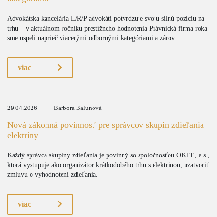
Advokátska kancelária L/R/P advokáti potvrdzuje svoju silnú pozíciu na
trhu – v aktuálnom ročníku prestížneho hodnotenia Právnická firma roka
sme uspeli naprieč viacerými odbornými kategóriami a zárov...
viac
29.04.2026
Barbora Balunová
Nová zákonná povinnosť pre správcov skupín zdieľania
elektriny
Každý správca skupiny zdieľania je povinný so spoločnosťou OKTE, a.s.,
ktorá vystupuje ako organizátor krátkodobého trhu s elektrinou, uzatvoriť
zmluvu o vyhodnotení zdieľania.
viac