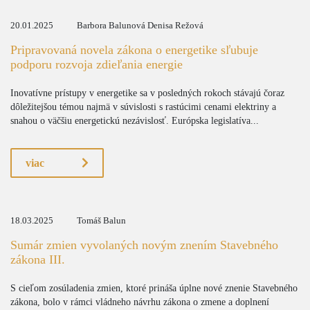
20.01.2025
Barbora Balunová Denisa Režová
Pripravovaná novela zákona o energetike sľubuje
podporu rozvoja zdieľania energie
Inovatívne prístupy v energetike sa v posledných rokoch stávajú čoraz
dôležitejšou témou najmä v súvislosti s rastúcimi cenami elektriny a
snahou o väčšiu energetickú nezávislosť. Európska legislatíva...
viac
18.03.2025
Tomáš Balun
Sumár zmien vyvolaných novým znením Stavebného
zákona III.
S cieľom zosúladenia zmien, ktoré prináša úplne nové znenie Stavebného
zákona, bolo v rámci vládneho návrhu zákona o zmene a doplnení