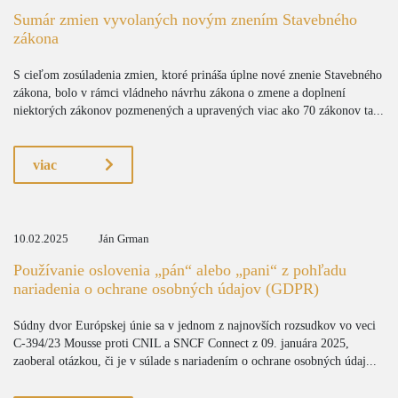
Sumár zmien vyvolaných novým znením Stavebného
zákona
S cieľom zosúladenia zmien, ktoré prináša úplne nové znenie Stavebného
zákona, bolo v rámci vládneho návrhu zákona o zmene a doplnení
niektorých zákonov pozmenených a upravených viac ako 70 zákonov ta...
viac
10.02.2025
Ján Grman
Používanie oslovenia „pán“ alebo „pani“ z pohľadu
nariadenia o ochrane osobných údajov (GDPR)
Súdny dvor Európskej únie sa v jednom z najnovších rozsudkov vo veci
C-394/23 Mousse proti CNIL a SNCF Connect z 09. januára 2025,
zaoberal otázkou, či je v súlade s nariadením o ochrane osobných údaj...