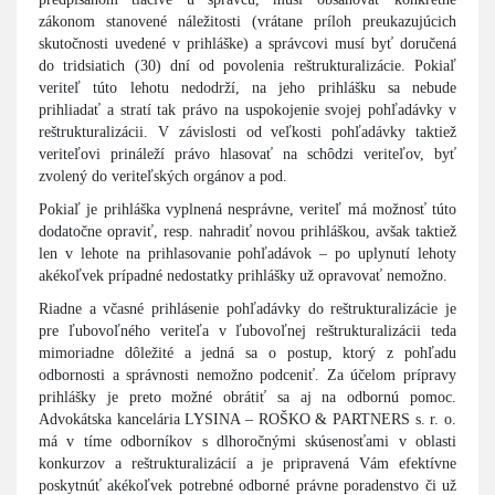
zákonom stanovené náležitosti (vrátane príloh preukazujúcich
skutočnosti uvedené v prihláške) a správcovi musí byť doručená
do tridsiatich (30) dní od povolenia reštrukturalizácie. Pokiaľ
veriteľ túto lehotu nedodrží, na jeho prihlášku sa nebude
prihliadať a stratí tak právo na uspokojenie svojej pohľadávky v
reštrukturalizácii. V závislosti od veľkosti pohľadávky taktiež
veriteľovi prináleží právo hlasovať na schôdzi veriteľov, byť
zvolený do veriteľských orgánov a pod.
Pokiaľ je prihláška vyplnená nesprávne, veriteľ má možnosť túto
dodatočne opraviť, resp. nahradiť novou prihláškou, avšak taktiež
len v lehote na prihlasovanie pohľadávok – po uplynutí lehoty
akékoľvek prípadné nedostatky prihlášky už opravovať nemožno.
Riadne a včasné prihlásenie pohľadávky do reštrukturalizácie je
pre ľubovoľného veriteľa v ľubovoľnej reštrukturalizácii teda
mimoriadne dôležité a jedná sa o postup, ktorý z pohľadu
odbornosti a správnosti nemožno podceniť. Za účelom prípravy
prihlášky je preto možné obrátiť sa aj na odbornú pomoc.
Advokátska kancelária LYSINA – ROŠKO & PARTNERS s. r. o.
má v tíme odborníkov s dlhoročnými skúsenosťami v oblasti
konkurzov a reštrukturalizácií a je pripravená Vám efektívne
poskytnúť akékoľvek potrebné odborné právne poradenstvo či už