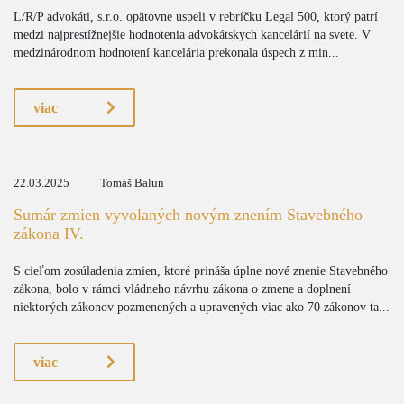
L/R/P advokáti, s.r.o. opätovne uspeli v rebríčku Legal 500, ktorý patrí
medzi najprestížnejšie hodnotenia advokátskych kancelárií na svete. V
medzinárodnom hodnotení kancelária prekonala úspech z min...
viac
22.03.2025
Tomáš Balun
Sumár zmien vyvolaných novým znením Stavebného
zákona IV.
S cieľom zosúladenia zmien, ktoré prináša úplne nové znenie Stavebného
zákona, bolo v rámci vládneho návrhu zákona o zmene a doplnení
niektorých zákonov pozmenených a upravených viac ako 70 zákonov ta...
viac