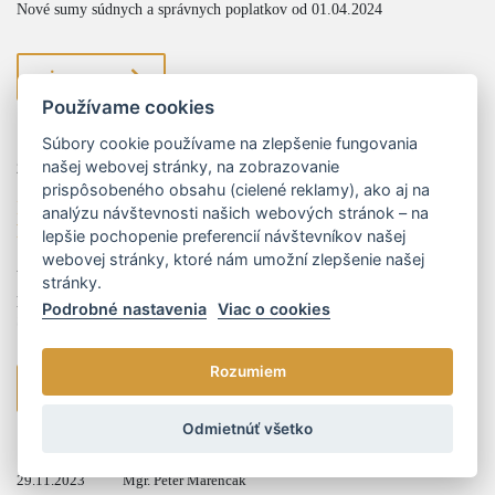
Nové sumy súdnych a správnych poplatkov od 01.04.2024
viac
Používame cookies
Súbory cookie používame na zlepšenie fungovania
našej webovej stránky, na zobrazovanie
26.01.2024
prispôsobeného obsahu (cielené reklamy), ako aj na
Inovácie v trestnom práve: Posilnenie práv a
analýzu návštevnosti našich webových stránok – na
harmonizácia so štandardmi EÚ
lepšie pochopenie preferencií návštevníkov našej
webovej stránky, ktoré nám umožní zlepšenie našej
V najnovšom vývoji právnej legislatívy sa otvára nová kapitola s
stránky.
predložením návrhu novely Trestného zákona, momentálne v I. čítaní NR
Podrobné nastavenia
Viac o cookies
SR. Táto komplexná reforma Trestného zákona predstavuje iniciatív...
Rozumiem
viac
Odmietnúť všetko
29.11.2023
Mgr. Peter Marenčák