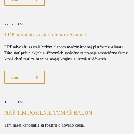
27.09.2024
LRP advokáti sa stali členom Aliant +
LRP advokáti sa stali hrdým členom medzinárodnej platformy Aliant+.
Táto sieť právnických a účtovných spoločností prepája ambiciózne firmy,
ktoré chcú rásť za hranice svojej krajiny a vytvárať dôveryh...
viac
15.07.2024
NÁŠ TÍM POSILNIL TOMÁŠ BALUN
Tím našej kancelárie sa rozšíril o nového člena.