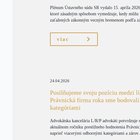
Plénum Ústavného súdu SR vydalo 15. apríla 2026
ktoré zásadným spôsobom vymedzuje, kedy môžu 
zaťažených zákonným vecným bremenom podľa zák
viac
24.04.2026
Posilňujeme svoju pozíciu medzi l
Právnická firma roka sme bodoval
kategóriami
Advokátska kancelária L/R/P advokáti potvrdzuje s
aktuálnom ročníku prestížneho hodnotenia Právnic
naprieč viacerými odbornými kategóriami a zárov.