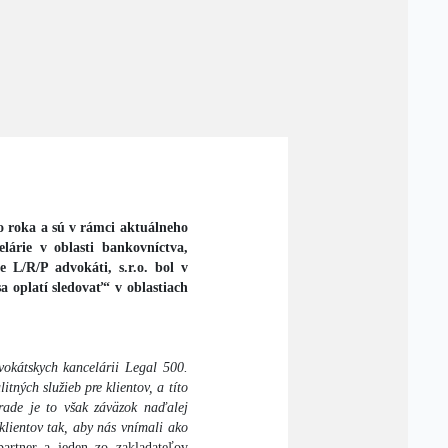
o roka a sú v rámci aktuálneho
lárie v oblasti bankovníctva,
e L/R/P advokáti, s.r.o. bol v
 oplatí sledovať“ v oblastiach
vokátskych kancelárii Legal 500.
tných služieb pre klientov, a títo
rade je to však záväzok naďalej
 klientov tak, aby nás vnímali ako
artner a jeden zo zakladateľov