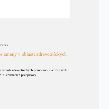
renčák
ne zmeny v oblasti zdravotníckych
v oblasti zdravotníckych pomôcok (vládny návrh
. a súvisiacich predpisov)