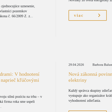
Novinky zo sveta energetiky 
 zjednocujúce uznesenie,
vlastníci pozemkov
viac
ona č. 66/2009 Z. z...
29.04.2026
Barbora Balu
ídrami: V hodnotení
Nová zákonná povinno
i naprieč kľúčovými
elektriny
Každý správca skupiny zdieľan
vystupuje ako organizátor krá
voju silnú pozíciu na trhu – v
vyhodnotení zdieľania.
ká firma roka sme uspeli
..