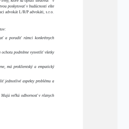
Firmy, ktoré sa oplatí sledovať“ v
ýzvou poskytovať v budúcnosti ešte
aci advokát L/R/P advokáti, s.r.o.
tov:
vať a poradiť rámci konkrétnych
a ochotu podrobne vysvetliť všetky
vne, má proklientský a empatický
liť jednotlivé aspekty problému a
ý. Majú veľkú odbornosť v rôznych