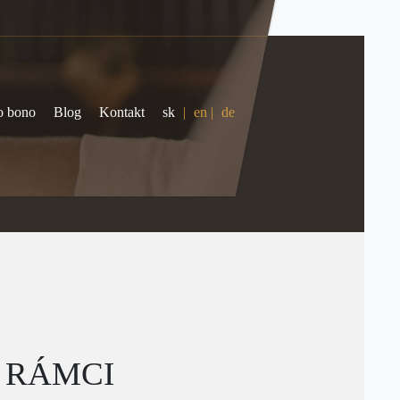
o bono
Blog
Kontakt
sk
|
en
|
de
 RÁMCI