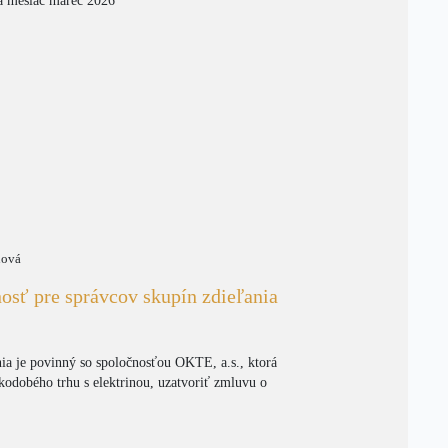
za mesiac marec 2026
nová
sť pre správcov skupín zdieľania
ia je povinný so spoločnosťou OKTE, a.s., ktorá
tkodobého trhu s elektrinou, uzatvoriť zmluvu o