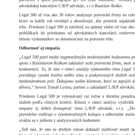
advokátskej kancelárie L/R/P advokáti, s.r.o Rastislav Roško.
Legal 500 už viac ako 30 rokov analyzuje právnické firmy na celo
ktoré sa každý rok revidujú a aktualizujú, aby priniesli najaktuá
trhu. Prieskum Legal 500 je založený na spätnej väzbe od viac ako
prihláškach do prieskumu od advokátskych kancelárií, rozhov
tímom výskumníkov so skúsenosťami na právnom trhu.
Odbornosť aj empatia
„Legal 500 patrí medzi najprestížnejšie medzinárodné hodnotenia p
spolu s Rastislavom Roškom zakladali našu právnickú firmu, mali sm
konkurencii. To, že sme v rámci analýzy výskumného tímu Legal 5
potvrdzuje vysokú kvalitu nášho tímu a poskytovaných služieb nie
medzinárodnom poli. Ďakujeme našim klientom, ktorí sa zapojili d
dôveru,“
hovorí Tomáš Lysina, partner a zakladateľ L/R/P advokáti, 
Prieskum Legal 500 je vykonávaný raz ročne a detailne posudzu
služieb podľa rôznych kritérií. Klienti v rámci analýzy vyzdvihli
empatiu aj dobrú dostupnosť tímu L/R/P advokáti, s.r.o.
„Dob
pravidelne rozširuje o vysokokvalitných kolegov s odbornými znalo
uvádza sa v jednom z analyzovaných hodnotení.
„Teší nás, že sme sa druhým rokom dokázali etablovať medzi naj