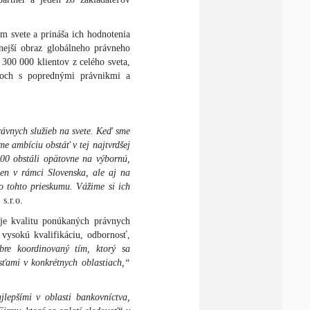
m svete a prináša ich hodnotenia
lnejší obraz globálneho právneho
 300 000 klientov z celého sveta,
oroch s poprednými právnikmi a
rávnych služieb na svete. Keď sme
e ambíciu obstáť v tej najtvrdšej
00 obstáli opätovne na výbornú,
len v rámci Slovenska, ale aj na
o tohto prieskumu. Vážime si ich
s.r.o.
je kvalitu ponúkaných právnych
 vysokú kvalifikáciu, odbornosť,
re koordinovaný tím, ktorý sa
sťami v konkrétnych oblastiach,“
lepšími v oblasti bankovníctva,