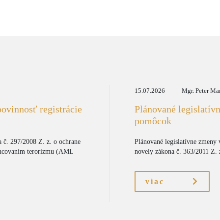
15.07.2026
Mgr. Peter Ma
ovinnosť registrácie
Plánované legislatív
pomôcok
 č. 297/2008 Z. z. o ochrane
Plánované legislatívne zmeny 
inancovaním terorizmu (AML
novely zákona č. 363/2011 Z. z
viac