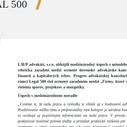
L 500
L/R/P advokáti, s.r.o. obhájili medzinárodný úspech z minuléh
rebríčka zaradení medzi ocenené slovenské advokátske kance
financií a kapitálových trhov. Progres advokátskej kancelári
rámci Legal 500 tiež ocenený zaradením medzi „Firmy, ktoré sa
riešenia sporov, projektov a energetiky.
Úspech v medzinárodnom meradle
„Ceníme si, že našu prácu a výsledky si všimli aj v hodnotení ad
Rozširovanie nášho tímu a profesionálny rast kolegov je zárukou kvali
to oceňujú aj pozitívnymi referenciami na našu prácu. V prvom 
poskytovať kvalitné právne služby a prinášať praktické riešenia pre
partnerov v spleti paragrafov pri ich ceste biznisom,“
uviedol p