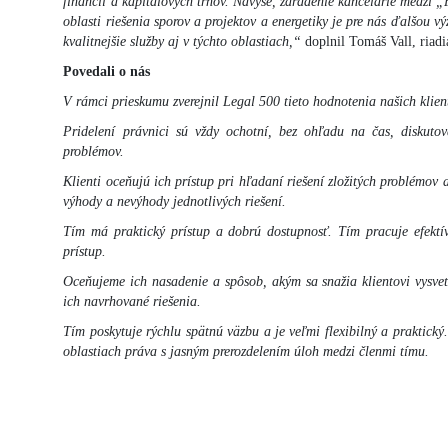
financií a kapitálových trhov. Navyše, zaradenie kancelárie medzi „
oblasti riešenia sporov a projektov a energetiky je pre nás ďalšou v
kvalitnejšie služby aj v týchto oblastiach,“
doplnil Tomáš Vall, riadi
Povedali o nás
V rámci prieskumu zverejnil Legal 500 tieto hodnotenia našich klien
Pridelení právnici sú vždy ochotní, bez ohľadu na čas, diskuto
problémov.
Klienti oceňujú ich prístup pri hľadaní riešení zložitých problémov 
výhody a nevýhody jednotlivých riešení.
Tím má praktický prístup a dobrú dostupnosť. Tím pracuje efektí
prístup.
Oceňujeme ich nasadenie a spôsob, akým sa snažia klientovi vysvet
ich navrhované riešenia.
Tím poskytuje rýchlu spätnú väzbu a je veľmi flexibilný a praktick
oblastiach práva s jasným prerozdelením úloh medzi členmi tímu.