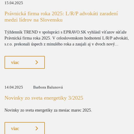
15.04.2025
Právnická firma roka 2025: L/R/P advokáti zaradení
medzi lídrov na Slovensku
Týždenník TREND v spolupráci s EPRAVO.SK vyhlásil víťazov súťaže
Právnická firma roka 2025. V celoslovenskom hodnotení L/R/P advokáti,
s.r.o. prekonali úspech z minulého roka a zaujali aj v dvoch nový...
viac
14.04.2025
Barbora Balunová
Novinky zo sveta energetiky 3/2025
Novinky zo sveta energetiky za mesiac marec 2025.
viac