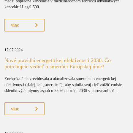
medzi popredné kancelárie v medzinárodnom rebríčku advokátskych
kancelárií Legal 500.
viac
17.07.2024
Nové pravidlá energetickej efektívnosti 2030: Čo
potrebujete vedieť o smernici Európskej únie?
Európska únia zrevidovala a aktualizovala smernicu o energetickej
efektívnosti (ďalej len „smernica“), aby splnila svoj cieľ znížiť emisie
skleníkových plynov aspoň o 55 % do roku 2030 v porovnaní s ú...
viac