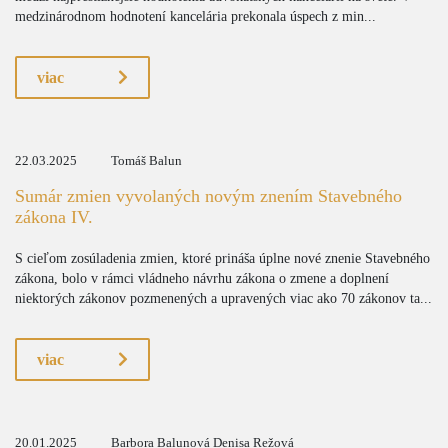
medzinárodnom hodnotení kancelária prekonala úspech z min...
viac
22.03.2025
Tomáš Balun
Sumár zmien vyvolaných novým znením Stavebného
zákona IV.
S cieľom zosúladenia zmien, ktoré prináša úplne nové znenie Stavebného
zákona, bolo v rámci vládneho návrhu zákona o zmene a doplnení
niektorých zákonov pozmenených a upravených viac ako 70 zákonov ta...
viac
20.01.2025
Barbora Balunová Denisa Režová