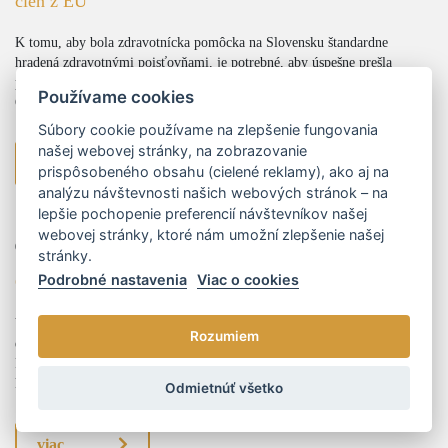
cien z EÚ
K tomu, aby bola zdravotnícka pomôcka na Slovensku štandardne
hradená zdravotnými poisťovňami, je potrebné, aby úspešne prešla
procesom kategorizácie a bola zaradená do tzv. kategorizačného zoznamu.
Používame cookies
O...
Súbory cookie používame na zlepšenie fungovania
našej webovej stránky, na zobrazovanie
viac
prispôsobeného obsahu (cielené reklamy), ako aj na
analýzu návštevnosti našich webových stránok – na
lepšie pochopenie preferencií návštevníkov našej
webovej stránky, ktoré nám umožní zlepšenie našej
01.01.2024
stránky.
Podrobné nastavenia
Viac o cookies
Odpoveď na globálnu energetickú výzvu
V posledných rokoch sme svedkami nečakaných zvratov na globálnom
Rozumiem
energetickom trhu, najmä v súvislosti s Ruskou inváziou na Ukrajinu.
Prudký výkyv dodávok plynu v Európskej únii (EÚ) bol fenoménom,
kt...
Odmietnúť všetko
viac