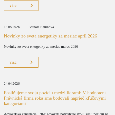
viac
18.05.2026
Barbora Balunová
Novinky zo sveta energetiky za mesiac apríl 2026
Novinky zo sveta energetiky za mesiac marec 2026
viac
24.04.2026
Posilňujeme svoju pozíciu medzi lídrami: V hodnotení
Právnická firma roka sme bodovali naprieč kľúčovými
kategóriami
Advokátska kancelária L/R/P advokáti potvrdzuje svoju silnú pozíciu na