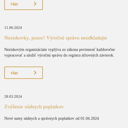
viac
11.06.2024
Neziskovky, pozor! Výročnú správu neodkladajte
Neziskovým organizáciám vyplýva zo zákona povinnosť každoročne
vypracovať a uložiť výročnú správu do registra účtovných závierok.
viac
28.03.2024
Zvýšenie súdnych poplatkov
Nové sumy súdnych a správnych poplatkov od 01.04.2024