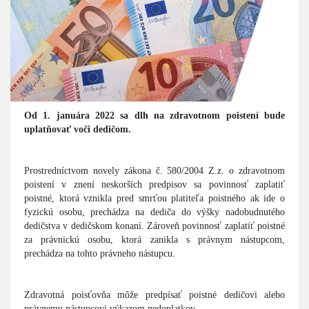
Od 1. januára 2022 sa dlh na zdravotnom poistení bude
uplatňovať voči dedičom.
Prostredníctvom novely zákona č. 580/2004 Z.z. o zdravotnom
poistení v znení neskorších predpisov sa povinnosť zaplatiť
poistné, ktorá vznikla pred smrťou platiteľa poistného ak ide o
fyzickú osobu, prechádza na dediča do výšky nadobudnutého
dedičstva v dedičskom konaní. Zároveň povinnosť zaplatiť poistné
za právnickú osobu, ktorá zanikla s právnym nástupcom,
prechádza na tohto právneho nástupcu.
Zdravotná poisťovňa môže predpísať poistné dedičovi alebo
právnemu nástupcovi výkazom nedoplatkov.