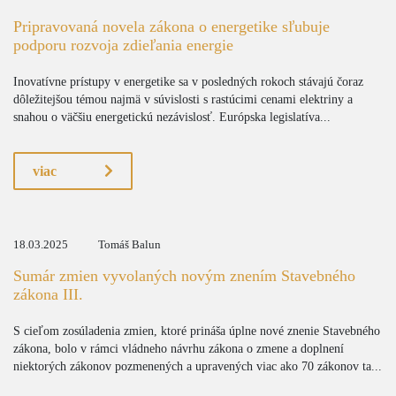
Pripravovaná novela zákona o energetike sľubuje
podporu rozvoja zdieľania energie
Inovatívne prístupy v energetike sa v posledných rokoch stávajú čoraz
dôležitejšou témou najmä v súvislosti s rastúcimi cenami elektriny a
snahou o väčšiu energetickú nezávislosť. Európska legislatíva...
viac
18.03.2025
Tomáš Balun
Sumár zmien vyvolaných novým znením Stavebného
zákona III.
S cieľom zosúladenia zmien, ktoré prináša úplne nové znenie Stavebného
zákona, bolo v rámci vládneho návrhu zákona o zmene a doplnení
niektorých zákonov pozmenených a upravených viac ako 70 zákonov ta...