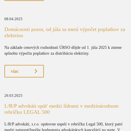
08.04.2025
Domácnosti pozor, od júla sa mení výpočet poplatkov za
elektrinu
Na základe cenových rozhodnutí ÚRSO dôjde od 1. júla 2025 k zmene
spôsobu výpočtu poplatkov za distribúciu elektriny.
viac
26.03.2025
L/R/P advokáti opäť medzi lídrami v medzinárodnom
rebríčku LEGAL 500
L/R/P advokáti, s.r.o. opätovne uspeli v rebríčku Legal 500, ktorý patrí
medzi najprestížnejšie hodnotenia advokátskych kancelárií na svete. V