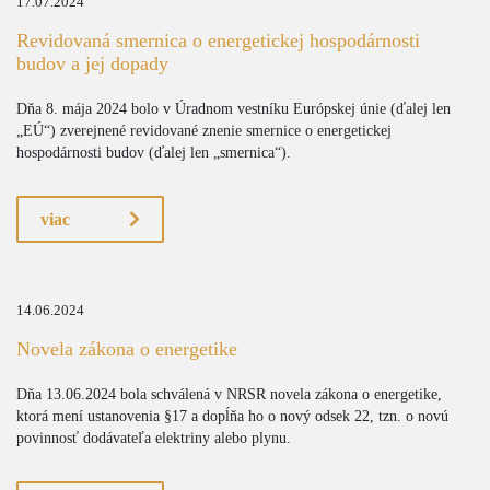
17.07.2024
Revidovaná smernica o energetickej hospodárnosti
budov a jej dopady
Dňa 8. mája 2024 bolo v Úradnom vestníku Európskej únie (ďalej len
„EÚ“) zverejnené revidované znenie smernice o energetickej
hospodárnosti budov (ďalej len „smernica“).
viac
14.06.2024
Novela zákona o energetike
Dňa 13.06.2024 bola schválená v NRSR novela zákona o energetike,
ktorá mení ustanovenia §17 a dopĺňa ho o nový odsek 22, tzn. o novú
povinnosť dodávateľa elektriny alebo plynu.