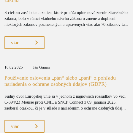
zákona
S cieľom zosúladenia zmien, ktoré prináša úplne nové znenie Stavebného
zákona, bolo v rámci vládneho návrhu zákona o zmene a doplnení
niektorých zákonov pozmenených a upravených viac ako 70 zákonov ta...
viac
10.02.2025
Ján Grman
Používanie oslovenia „pán“ alebo „pani“ z pohľadu
nariadenia o ochrane osobných údajov (GDPR)
Súdny dvor Európskej únie sa v jednom z najnovších rozsudkov vo veci
C-394/23 Mousse proti CNIL a SNCF Connect z 09. januára 2025,
zaoberal otázkou, či je v súlade s nariadením o ochrane osobných údaj...
viac