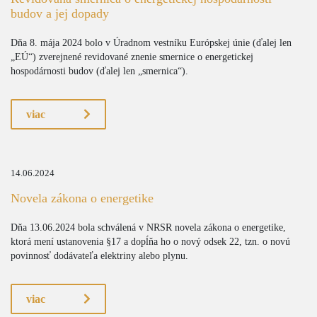
budov a jej dopady
Dňa 8. mája 2024 bolo v Úradnom vestníku Európskej únie (ďalej len
„EÚ“) zverejnené revidované znenie smernice o energetickej
hospodárnosti budov (ďalej len „smernica“).
viac
14.06.2024
Novela zákona o energetike
Dňa 13.06.2024 bola schválená v NRSR novela zákona o energetike,
ktorá mení ustanovenia §17 a dopĺňa ho o nový odsek 22, tzn. o novú
povinnosť dodávateľa elektriny alebo plynu.
viac