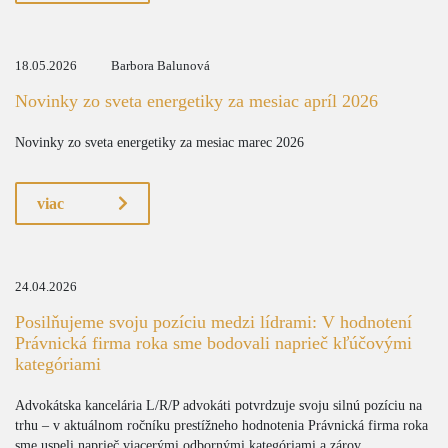
18.05.2026
Barbora Balunová
Novinky zo sveta energetiky za mesiac apríl 2026
Novinky zo sveta energetiky za mesiac marec 2026
viac
24.04.2026
Posilňujeme svoju pozíciu medzi lídrami: V hodnotení
Právnická firma roka sme bodovali naprieč kľúčovými
kategóriami
Advokátska kancelária L/R/P advokáti potvrdzuje svoju silnú pozíciu na
trhu – v aktuálnom ročníku prestížneho hodnotenia Právnická firma roka
sme uspeli naprieč viacerými odbornými kategóriami a zárov...