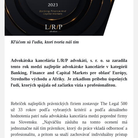
Kľúčom sú ľudia, ktorí tvoria náš tím
Advokátska kancelária L/R/P advokáti, s. r. o. sa zaradila
tento rok medzi najlepšie advokátske kancelárie v kategórii
Banking, Finance and Capital Markets pre oblasť Európy,
Stredného východu a Afriky. Je zrkadlom príbehu úspešných
ľudí, ktorých spájala od začiatku vízia s profesionalitou.
Rebríček najlepších právnických firiem zostavuje The Legal 500
už 33 rokov podľa vybraných kritérií a podľa aktuálneho
hodnotenia patrí naša advokátska kancelária medzi popredné firmy
na Slovensku. „Najväčšiu zásluhu na tomto ocenení má
jednoznačne náš tím právnikov, ktorý do práce vkladá odbornosť a
profesionalitu, a pritom sa snaží zachovávať individuálny prístup