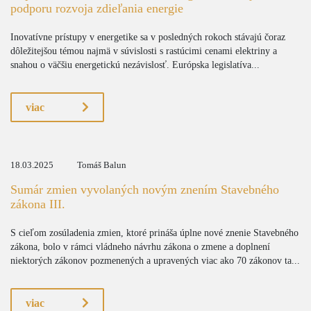
podporu rozvoja zdieľania energie
Inovatívne prístupy v energetike sa v posledných rokoch stávajú čoraz
dôležitejšou témou najmä v súvislosti s rastúcimi cenami elektriny a
snahou o väčšiu energetickú nezávislosť. Európska legislatíva...
viac
18.03.2025
Tomáš Balun
Sumár zmien vyvolaných novým znením Stavebného
zákona III.
S cieľom zosúladenia zmien, ktoré prináša úplne nové znenie Stavebného
zákona, bolo v rámci vládneho návrhu zákona o zmene a doplnení
niektorých zákonov pozmenených a upravených viac ako 70 zákonov ta...
viac