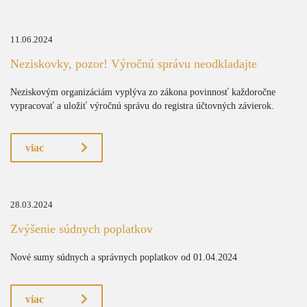
11.06.2024
Neziskovky, pozor! Výročnú správu neodkladajte
Neziskovým organizáciám vyplýva zo zákona povinnosť každoročne
vypracovať a uložiť výročnú správu do registra účtovných závierok.
viac
28.03.2024
Zvýšenie súdnych poplatkov
Nové sumy súdnych a správnych poplatkov od 01.04.2024
viac