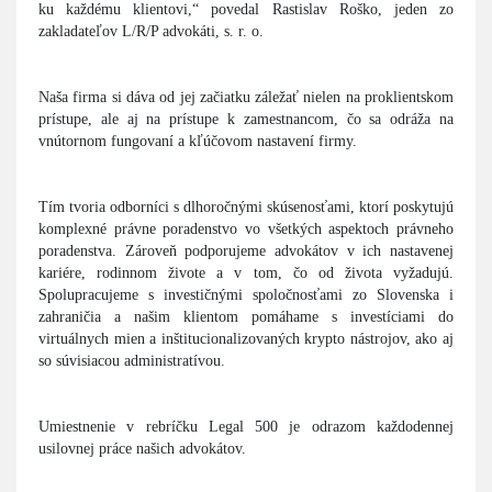
ku každému klientovi,“ povedal Rastislav Roško, jeden zo
zakladateľov L/R/P advokáti, s. r. o.
Naša firma si dáva od jej začiatku záležať nielen na proklientskom
prístupe, ale aj na prístupe k zamestnancom, čo sa odráža na
vnútornom fungovaní a kľúčovom nastavení firmy.
Tím tvoria odborníci s dlhoročnými skúsenosťami, ktorí poskytujú
komplexné právne poradenstvo vo všetkých aspektoch právneho
poradenstva. Zároveň podporujeme advokátov v ich nastavenej
kariére, rodinnom živote a v tom, čo od života vyžadujú.
Spolupracujeme s investičnými spoločnosťami zo Slovenska i
zahraničia a našim klientom pomáhame s investíciami do
virtuálnych mien a inštitucionalizovaných krypto nástrojov, ako aj
so súvisiacou administratívou.
Umiestnenie v rebríčku Legal 500 je odrazom každodennej
usilovnej práce našich advokátov.