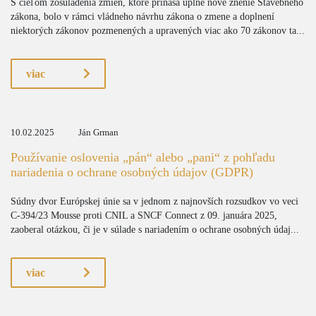
S cieľom zosúladenia zmien, ktoré prináša úplne nové znenie Stavebného
zákona, bolo v rámci vládneho návrhu zákona o zmene a doplnení
niektorých zákonov pozmenených a upravených viac ako 70 zákonov ta...
viac
10.02.2025
Ján Grman
Používanie oslovenia „pán“ alebo „pani“ z pohľadu
nariadenia o ochrane osobných údajov (GDPR)
Súdny dvor Európskej únie sa v jednom z najnovších rozsudkov vo veci
C-394/23 Mousse proti CNIL a SNCF Connect z 09. januára 2025,
zaoberal otázkou, či je v súlade s nariadením o ochrane osobných údaj...
viac