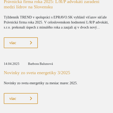
Právnická firma roka 2025: L/R/P advokáti zaradení
medzi lídrov na Slovensku
Týždenník TREND v spolupráci s EPRAVO.SK vyhlásil víťazov súťaže
Právnická firma roka 2025. V celoslovenskom hodnotení L/R/P advokáti,
s.r.o. prekonali úspech z minulého roka a zaujali aj v dvoch nový...
viac
14.04.2025
Barbora Balunová
Novinky zo sveta energetiky 3/2025
Novinky zo sveta energetiky za mesiac marec 2025.
viac