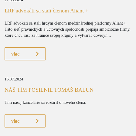
27.09.2024
LRP advokáti sa stali členom Aliant +
LRP advokáti sa stali hrdým členom medzinárodnej platformy Aliant+.
Táto sieť právnických a účtovných spoločností prepája ambiciózne firmy,
ktoré chcú rásť za hranice svojej krajiny a vytvárať dôveryh...
viac
15.07.2024
NÁŠ TÍM POSILNIL TOMÁŠ BALUN
Tím našej kancelárie sa rozšíril o nového člena.
viac