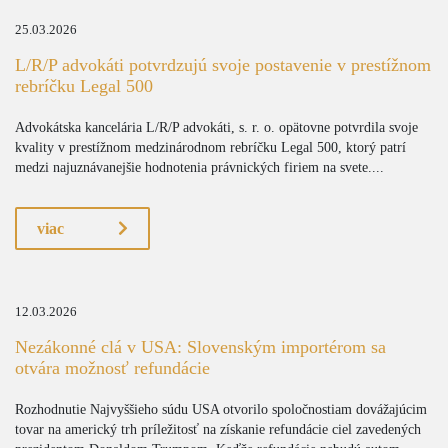
25.03.2026
L/R/P advokáti potvrdzujú svoje postavenie v prestížnom
rebríčku Legal 500
Advokátska kancelária L/R/P advokáti, s. r. o. opätovne potvrdila svoje
kvality v prestížnom medzinárodnom rebríčku Legal 500, ktorý patrí
medzi najuznávanejšie hodnotenia právnických firiem na svete....
viac
12.03.2026
Nezákonné clá v USA: Slovenským importérom sa
otvára možnosť refundácie
Rozhodnutie Najvyššieho súdu USA otvorilo spoločnostiam dovážajúcim
tovar na americký trh príležitosť na získanie refundácie ciel zavedených