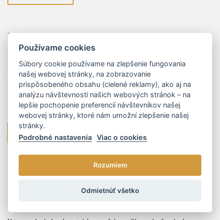
26.01.2024
Používame cookies
Inovácie v trestnom práve: Posilnenie práv a
harmonizácia so štandardmi EÚ
Súbory cookie používame na zlepšenie fungovania
našej webovej stránky, na zobrazovanie
V najnovšom vývoji právnej legislatívy sa otvára nová kapitola s
prispôsobeného obsahu (cielené reklamy), ako aj na
predložením návrhu novely Trestného zákona, momentálne v I. čítaní NR
analýzu návštevnosti našich webových stránok – na
SR. Táto komplexná reforma Trestného zákona predstavuje iniciatív...
lepšie pochopenie preferencií návštevníkov našej
webovej stránky, ktoré nám umožní zlepšenie našej
stránky.
viac
Podrobné nastavenia
Viac o cookies
Rozumiem
29.11.2023
Mgr. Peter Marenčák
Kategorizácia zdravotníckych pomôcok bez referenčných
Odmietnúť všetko
cien z EÚ