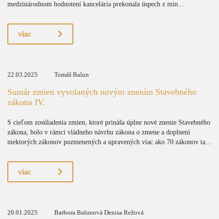
medzinárodnom hodnotení kancelária prekonala úspech z min...
viac
22.03.2025
Tomáš Balun
Sumár zmien vyvolaných novým znením Stavebného
zákona IV.
S cieľom zosúladenia zmien, ktoré prináša úplne nové znenie Stavebného
zákona, bolo v rámci vládneho návrhu zákona o zmene a doplnení
niektorých zákonov pozmenených a upravených viac ako 70 zákonov ta...
viac
20.01.2025
Barbora Balunová Denisa Režová