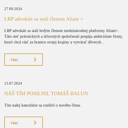
27.09.2024
LRP advokáti sa stali členom Aliant +
LRP advokáti sa stali hrdým členom medzinárodnej platformy Aliant+.
Táto sieť právnických a účtovných spoločností prepája ambiciózne firmy,
ktoré chcú rásť za hranice svojej krajiny a vytvárať dôveryh...
viac
15.07.2024
NÁŠ TÍM POSILNIL TOMÁŠ BALUN
Tím našej kancelárie sa rozšíril o nového člena.
viac