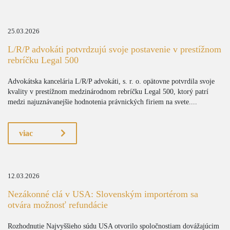
25.03.2026
L/R/P advokáti potvrdzujú svoje postavenie v prestížnom
rebríčku Legal 500
Advokátska kancelária L/R/P advokáti, s. r. o. opätovne potvrdila svoje
kvality v prestížnom medzinárodnom rebríčku Legal 500, ktorý patrí
medzi najuznávanejšie hodnotenia právnických firiem na svete....
viac
12.03.2026
Nezákonné clá v USA: Slovenským importérom sa
otvára možnosť refundácie
Rozhodnutie Najvyššieho súdu USA otvorilo spoločnostiam dovážajúcim