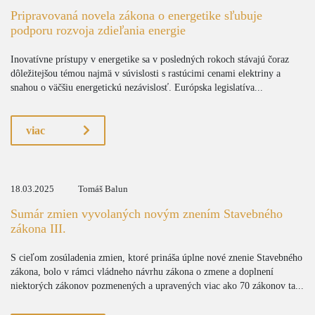
Pripravovaná novela zákona o energetike sľubuje
podporu rozvoja zdieľania energie
Inovatívne prístupy v energetike sa v posledných rokoch stávajú čoraz
dôležitejšou témou najmä v súvislosti s rastúcimi cenami elektriny a
snahou o väčšiu energetickú nezávislosť. Európska legislatíva...
viac
18.03.2025
Tomáš Balun
Sumár zmien vyvolaných novým znením Stavebného
zákona III.
S cieľom zosúladenia zmien, ktoré prináša úplne nové znenie Stavebného
zákona, bolo v rámci vládneho návrhu zákona o zmene a doplnení
niektorých zákonov pozmenených a upravených viac ako 70 zákonov ta...