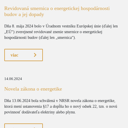
Revidovaná smernica o energetickej hospodárnosti
budov a jej dopady
Dňa 8. mája 2024 bolo v Úradnom vestníku Európskej únie (ďalej len
„EÚ“) zverejnené revidované znenie smernice o energetickej
hospodárnosti budov (ďalej len „smernica“).
viac
14.06.2024
Novela zákona o energetike
Dňa 13.06.2024 bola schválená v NRSR novela zákona o energetike,
ktorá mení ustanovenia §17 a dopĺňa ho o nový odsek 22, tzn. o novú
povinnosť dodávateľa elektriny alebo plynu.