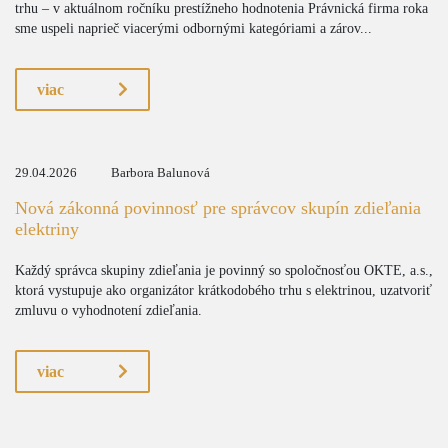
trhu – v aktuálnom ročníku prestížneho hodnotenia Právnická firma roka
sme uspeli naprieč viacerými odbornými kategóriami a zárov...
viac
29.04.2026
Barbora Balunová
Nová zákonná povinnosť pre správcov skupín zdieľania
elektriny
Každý správca skupiny zdieľania je povinný so spoločnosťou OKTE, a.s.,
ktorá vystupuje ako organizátor krátkodobého trhu s elektrinou, uzatvoriť
zmluvu o vyhodnotení zdieľania.
viac