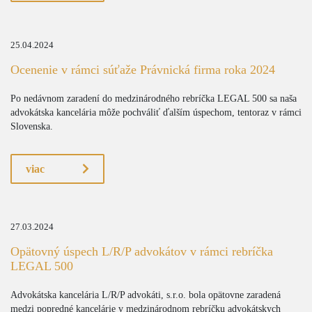
25.04.2024
Ocenenie v rámci súťaže Právnická firma roka 2024
Po nedávnom zaradení do medzinárodného rebríčka LEGAL 500 sa naša
advokátska kancelária môže pochváliť ďalším úspechom, tentoraz v rámci
Slovenska.
viac
27.03.2024
Opätovný úspech L/R/P advokátov v rámci rebríčka
LEGAL 500
Advokátska kancelária L/R/P advokáti, s.r.o. bola opätovne zaradená
medzi popredné kancelárie v medzinárodnom rebríčku advokátskych