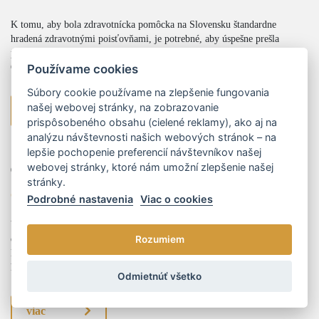
K tomu, aby bola zdravotnícka pomôcka na Slovensku štandardne
hradená zdravotnými poisťovňami, je potrebné, aby úspešne prešla
procesom kategorizácie a bola zaradená do tzv. kategorizačného zoznamu.
O...
Používame cookies
Súbory cookie používame na zlepšenie fungovania
našej webovej stránky, na zobrazovanie
viac
prispôsobeného obsahu (cielené reklamy), ako aj na
analýzu návštevnosti našich webových stránok – na
lepšie pochopenie preferencií návštevníkov našej
webovej stránky, ktoré nám umožní zlepšenie našej
01.01.2024
stránky.
Odpoveď na globálnu energetickú výzvu
Podrobné nastavenia
Viac o cookies
V posledných rokoch sme svedkami nečakaných zvratov na globálnom
energetickom trhu, najmä v súvislosti s Ruskou inváziou na Ukrajinu.
Rozumiem
Prudký výkyv dodávok plynu v Európskej únii (EÚ) bol fenoménom,
kt...
Odmietnúť všetko
viac