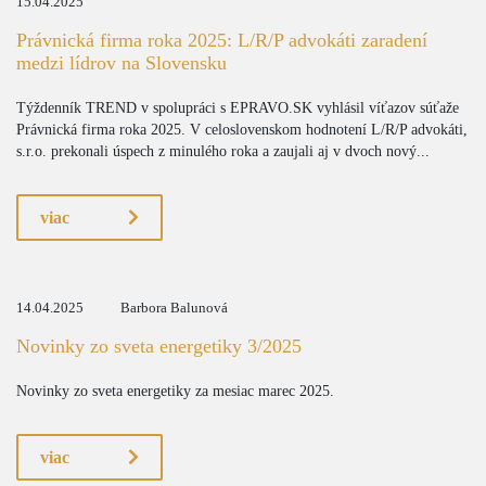
15.04.2025
Právnická firma roka 2025: L/R/P advokáti zaradení
medzi lídrov na Slovensku
Týždenník TREND v spolupráci s EPRAVO.SK vyhlásil víťazov súťaže
Právnická firma roka 2025. V celoslovenskom hodnotení L/R/P advokáti,
s.r.o. prekonali úspech z minulého roka a zaujali aj v dvoch nový...
viac
14.04.2025
Barbora Balunová
Novinky zo sveta energetiky 3/2025
Novinky zo sveta energetiky za mesiac marec 2025.
viac