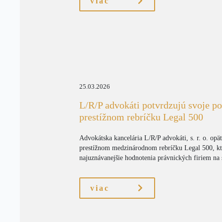
viac
25.03.2026
L/R/P advokáti potvrdzujú svoje po
prestížnom rebríčku Legal 500
Advokátska kancelária L/R/P advokáti, s. r. o. opä
prestížnom medzinárodnom rebríčku Legal 500, kt
najuznávanejšie hodnotenia právnických firiem na s
viac