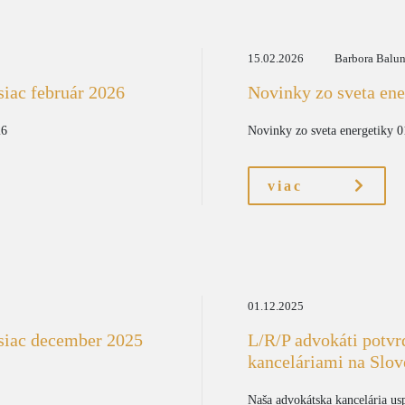
15.02.2026
Barbora Balu
siac február 2026
Novinky zo sveta ene
26
Novinky zo sveta energetiky 
viac
01.12.2025
esiac december 2025
L/R/P advokáti potvr
kanceláriami na Slo
Naša advokátska kancelária us