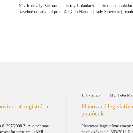
Návrh novely Zákona o miestnych daniach a miestnom poplatku
stavebné odpady bol predložený do Národnej rady Slovenskej republi
15.07.2026
Mgr. Peter Ma
ovinnosť registrácie
Plánované legislatív
pomôcok
 č. 297/2008 Z. z. o ochrane
Plánované legislatívne zmeny 
inancovaním terorizmu (AML
novely zákona č. 363/2011 Z. z