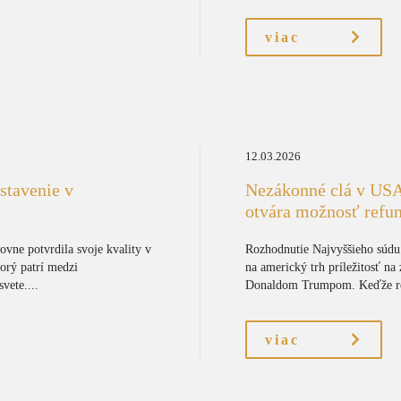
viac
12.03.2026
stavenie v
Nezákonné clá v US
otvára možnosť refu
tovne potvrdila svoje kvality v
Rozhodnutie Najvyššieho súdu
orý patrí medzi
na americký trh príležitosť na
vete....
Donaldom Trumpom. Keďže re
viac