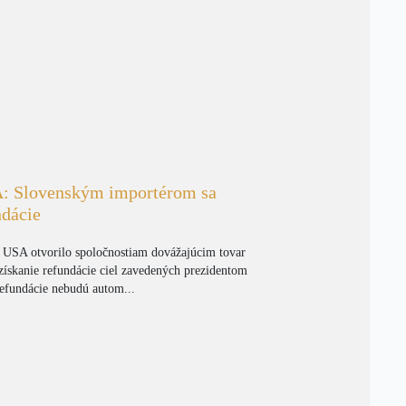
A: Slovenským importérom sa
ndácie
 USA otvorilo spoločnostiam dovážajúcim tovar
 získanie refundácie ciel zavedených prezidentom
fundácie nebudú autom...