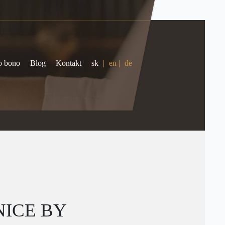
o bono
Blog
Kontakt
sk
|
en
|
de
NICE BY