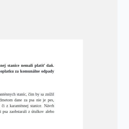
ej stanice nemali platiť daň.
poplatku za komunálne odpady
nténnych staníc, čím by sa znížil
edmetom dane za psa nie je pes,
 či z karanténnej stanice. Návrh
 psa zaobstarali z útulkov alebo