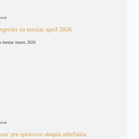
nová
rgetiky za mesiac apríl 2026
za mesiac marec 2026
nová
sť pre správcov skupín zdieľania