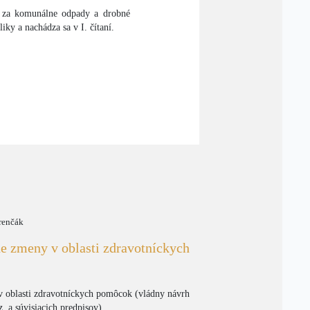
 za komunálne odpady a drobné
ky a nachádza sa v I. čítaní.
renčák
ne zmeny v oblasti zdravotníckych
v oblasti zdravotníckych pomôcok (vládny návrh
. a súvisiacich predpisov)