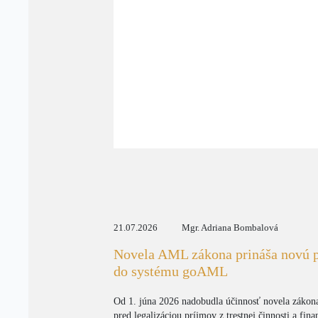
21.07.2026
Mgr. Adriana Bombalová
Novela AML zákona prináša novú p
do systému goAML
Od 1. júna 2026 nadobudla účinnosť novela zákona
pred legalizáciou príjmov z trestnej činnosti a f