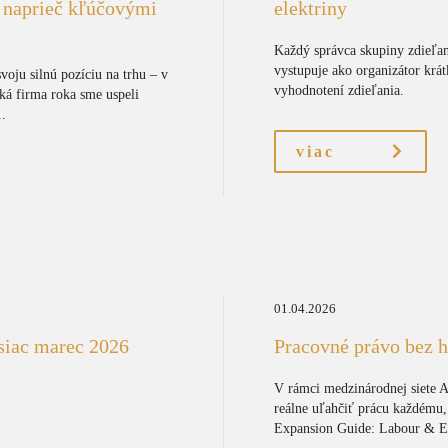
i naprieč kľúčovými
elektriny
Každý správca skupiny zdieľan
vystupuje ako organizátor krá
voju silnú pozíciu na trhu – v
vyhodnotení zdieľania.
ká firma roka sme uspeli
..
viac
01.04.2026
siac marec 2026
Pracovné právo bez h
V rámci medzinárodnej siete A
reálne uľahčiť prácu každému,
Expansion Guide: Labour & E