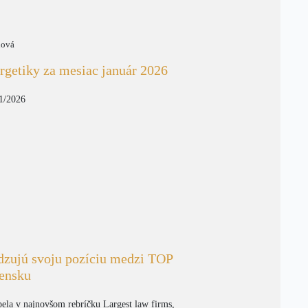
nová
rgetiky za mesiac január 2026
01/2026
dzujú svoju pozíciu medzi TOP
vensku
pela v najnovšom rebríčku Largest law firms,