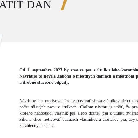
ATIŤ DAŇ
Od 1. septembra 2023 by sme za psa z útulku lebo karanténn
Navrhuje to novela Zákona o miestnych daniach a miestnom 
a drobné stavebné odpady.
Návrh by mal motivovať ľudí zaobstarať si psa z útulkov alebo kara
počet túlavých psov v útulkoch. Cieľom návrhu je určiť, že pr
ktorého nadobudol vlastník psa alebo držiteľ psa z útulku zvierat
zákona chce motivovať budúcich vlastníkov a držiteľov psa, aby si
karanténnych staníc.