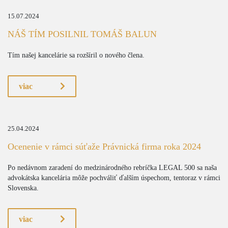
15.07.2024
NÁŠ TÍM POSILNIL TOMÁŠ BALUN
Tím našej kancelárie sa rozšíril o nového člena.
viac
25.04.2024
Ocenenie v rámci súťaže Právnická firma roka 2024
Po nedávnom zaradení do medzinárodného rebríčka LEGAL 500 sa naša
advokátska kancelária môže pochváliť ďalším úspechom, tentoraz v rámci
Slovenska.
viac