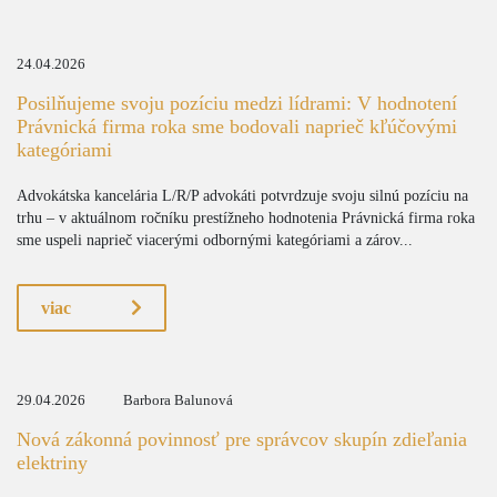
24.04.2026
Posilňujeme svoju pozíciu medzi lídrami: V hodnotení
Právnická firma roka sme bodovali naprieč kľúčovými
kategóriami
Advokátska kancelária L/R/P advokáti potvrdzuje svoju silnú pozíciu na
trhu – v aktuálnom ročníku prestížneho hodnotenia Právnická firma roka
sme uspeli naprieč viacerými odbornými kategóriami a zárov...
viac
29.04.2026
Barbora Balunová
Nová zákonná povinnosť pre správcov skupín zdieľania
elektriny