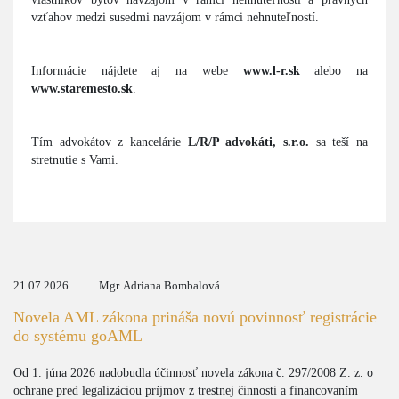
vzťahov medzi susedmi navzájom v rámci nehnuteľností.
Informácie nájdete aj na webe
www.l-r.sk
alebo na
www.staremesto.sk
.
Tím advokátov z kancelárie
L/R/P advokáti, s.r.o.
sa teší na
stretnutie s Vami.
21.07.2026
Mgr. Adriana Bombalová
Novela AML zákona prináša novú povinnosť registrácie
do systému goAML
Od 1. júna 2026 nadobudla účinnosť novela zákona č. 297/2008 Z. z. o
ochrane pred legalizáciou príjmov z trestnej činnosti a financovaním