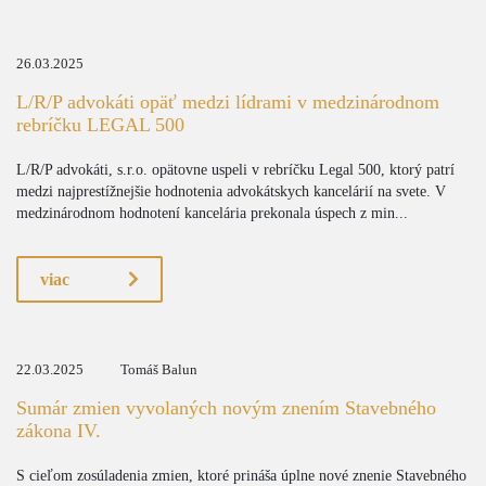
26.03.2025
L/R/P advokáti opäť medzi lídrami v medzinárodnom
rebríčku LEGAL 500
L/R/P advokáti, s.r.o. opätovne uspeli v rebríčku Legal 500, ktorý patrí
medzi najprestížnejšie hodnotenia advokátskych kancelárií na svete. V
medzinárodnom hodnotení kancelária prekonala úspech z min...
viac
22.03.2025
Tomáš Balun
Sumár zmien vyvolaných novým znením Stavebného
zákona IV.
S cieľom zosúladenia zmien, ktoré prináša úplne nové znenie Stavebného