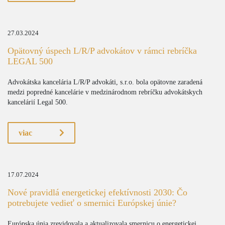
27.03.2024
Opätovný úspech L/R/P advokátov v rámci rebríčka
LEGAL 500
Advokátska kancelária L/R/P advokáti, s.r.o. bola opätovne zaradená
medzi popredné kancelárie v medzinárodnom rebríčku advokátskych
kancelárií Legal 500.
viac
17.07.2024
Nové pravidlá energetickej efektívnosti 2030: Čo
potrebujete vedieť o smernici Európskej únie?
Európska únia zrevidovala a aktualizovala smernicu o energetickej