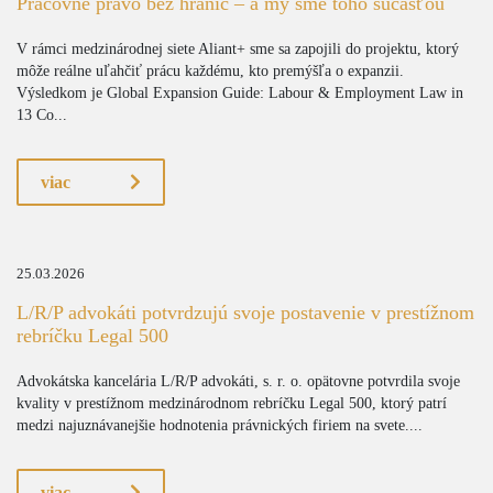
Pracovné právo bez hraníc – a my sme toho súčasťou
V rámci medzinárodnej siete Aliant+ sme sa zapojili do projektu, ktorý
môže reálne uľahčiť prácu každému, kto premýšľa o expanzii.
Výsledkom je Global Expansion Guide: Labour & Employment Law in
13 Co...
viac
25.03.2026
L/R/P advokáti potvrdzujú svoje postavenie v prestížnom
rebríčku Legal 500
Advokátska kancelária L/R/P advokáti, s. r. o. opätovne potvrdila svoje
kvality v prestížnom medzinárodnom rebríčku Legal 500, ktorý patrí
medzi najuznávanejšie hodnotenia právnických firiem na svete....
viac