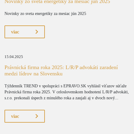
Novinky zo sveta energetiky za mesiac jún 2025
Novinky zo sveta energetiky za mesiac jún 2025
viac
15.04.2025
Právnická firma roka 2025: L/R/P advokáti zaradení
medzi lídrov na Slovensku
Týždenník TREND v spolupráci s EPRAVO.SK vyhlásil víťazov súťaže
Právnická firma roka 2025. V celoslovenskom hodnotení L/R/P advokáti,
s.r.o. prekonali úspech z minulého roka a zaujali aj v dvoch nový...
viac