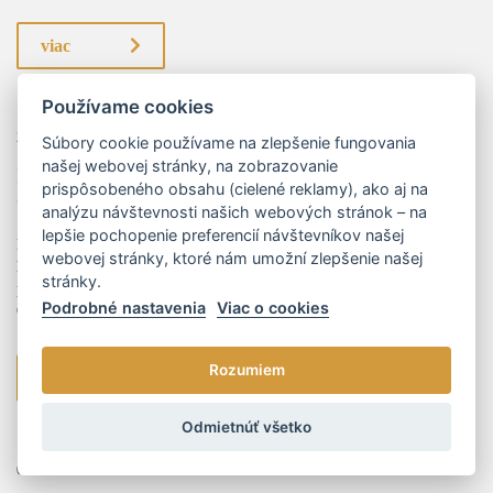
viac
Používame cookies
29.11.2023
Mgr. Peter Marenčák
Súbory cookie používame na zlepšenie fungovania
našej webovej stránky, na zobrazovanie
Kategorizácia zdravotníckych pomôcok bez referenčných
prispôsobeného obsahu (cielené reklamy), ako aj na
cien z EÚ
analýzu návštevnosti našich webových stránok – na
lepšie pochopenie preferencií návštevníkov našej
K tomu, aby bola zdravotnícka pomôcka na Slovensku štandardne
webovej stránky, ktoré nám umožní zlepšenie našej
hradená zdravotnými poisťovňami, je potrebné, aby úspešne prešla
stránky.
procesom kategorizácie a bola zaradená do tzv. kategorizačného zoznamu.
Podrobné nastavenia
Viac o cookies
O...
Rozumiem
viac
Odmietnúť všetko
01.01.2024