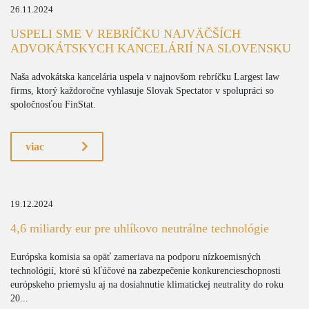
26.11.2024
USPELI SME V REBRÍČKU NAJVÄČŠÍCH
ADVOKÁTSKYCH KANCELÁRIÍ NA SLOVENSKU
Naša advokátska kancelária uspela v najnovšom rebríčku Largest law
firms, ktorý každoročne vyhlasuje Slovak Spectator v spolupráci so
spoločnosťou FinStat.
viac
19.12.2024
4,6 miliardy eur pre uhlíkovo neutrálne technológie
Európska komisia sa opäť zameriava na podporu nízkoemisných
technológií, ktoré sú kľúčové na zabezpečenie konkurencieschopnosti
európskeho priemyslu aj na dosiahnutie klimatickej neutrality do roku
20...