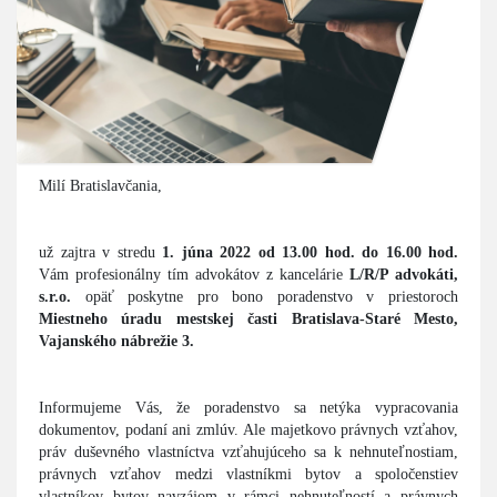
Milí Bratislavčania,
už zajtra v stredu
1. júna 2022 od 13.00 hod. do 16.00 hod.
Vám profesionálny tím advokátov z kancelárie
L/R/P advokáti,
s.r.o.
opäť poskytne pro bono poradenstvo v priestoroch
Miestneho úradu mestskej časti Bratislava-Staré Mesto,
Vajanského nábrežie 3.
Informujeme Vás, že poradenstvo sa netýka vypracovania
dokumentov, podaní ani zmlúv. Ale majetkovo právnych vzťahov,
práv duševného vlastníctva vzťahujúceho sa k nehnuteľnostiam,
právnych vzťahov medzi vlastníkmi bytov a spoločenstiev
vlastníkov bytov navzájom v rámci nehnuteľností a právnych