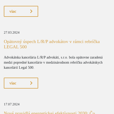
viac
27.03.2024
Opätovný úspech L/R/P advokátov v rámci rebríčka
LEGAL 500
Advokátska kancelária L/R/P advokáti, s.r.o. bola opätovne zaradená
medzi popredné kancelárie v medzinárodnom rebríčku advokátskych
kancelárií Legal 500.
viac
17.07.2024
Nové pravidlá energetickej efektívnosti 2030: Čo