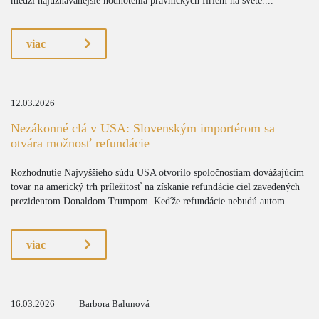
medzi najuznávanejšie hodnotenia právnických firiem na svete....
viac
12.03.2026
Nezákonné clá v USA: Slovenským importérom sa
otvára možnosť refundácie
Rozhodnutie Najvyššieho súdu USA otvorilo spoločnostiam dovážajúcim
tovar na americký trh príležitosť na získanie refundácie ciel zavedených
prezidentom Donaldom Trumpom. Keďže refundácie nebudú autom...
viac
16.03.2026
Barbora Balunová