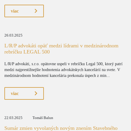
viac
26.03.2025
L/R/P advokáti opäť medzi lídrami v medzinárodnom
rebríčku LEGAL 500
L/R/P advokáti, s.r.o. opätovne uspeli v rebríčku Legal 500, ktorý patrí
medzi najprestížnejšie hodnotenia advokátskych kancelárií na svete. V
medzinárodnom hodnotení kancelária prekonala úspech z min...
viac
22.03.2025
Tomáš Balun
Sumár zmien vyvolaných novým znením Stavebného