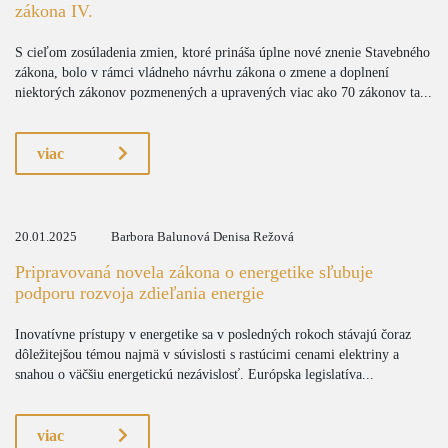
zákona IV.
S cieľom zosúladenia zmien, ktoré prináša úplne nové znenie Stavebného
zákona, bolo v rámci vládneho návrhu zákona o zmene a doplnení
niektorých zákonov pozmenených a upravených viac ako 70 zákonov ta...
viac
20.01.2025
Barbora Balunová Denisa Režová
Pripravovaná novela zákona o energetike sľubuje
podporu rozvoja zdieľania energie
Inovatívne prístupy v energetike sa v posledných rokoch stávajú čoraz
dôležitejšou témou najmä v súvislosti s rastúcimi cenami elektriny a
snahou o väčšiu energetickú nezávislosť. Európska legislatíva...
viac