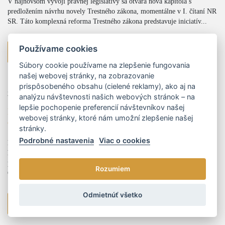
V najnovšom vývoji právnej legislatívy sa otvára nová kapitola s
predložením návrhu novely Trestného zákona, momentálne v I. čítaní NR
SR. Táto komplexná reforma Trestného zákona predstavuje iniciatív...
Používame cookies
viac
Súbory cookie používame na zlepšenie fungovania
našej webovej stránky, na zobrazovanie
prispôsobeného obsahu (cielené reklamy), ako aj na
29.11.2023
Mgr. Peter Marenčák
analýzu návštevnosti našich webových stránok – na
lepšie pochopenie preferencií návštevníkov našej
Kategorizácia zdravotníckych pomôcok bez referenčných
webovej stránky, ktoré nám umožní zlepšenie našej
cien z EÚ
stránky.
Podrobné nastavenia
Viac o cookies
K tomu, aby bola zdravotnícka pomôcka na Slovensku štandardne
hradená zdravotnými poisťovňami, je potrebné, aby úspešne prešla
procesom kategorizácie a bola zaradená do tzv. kategorizačného zoznamu.
Rozumiem
O...
Odmietnúť všetko
viac