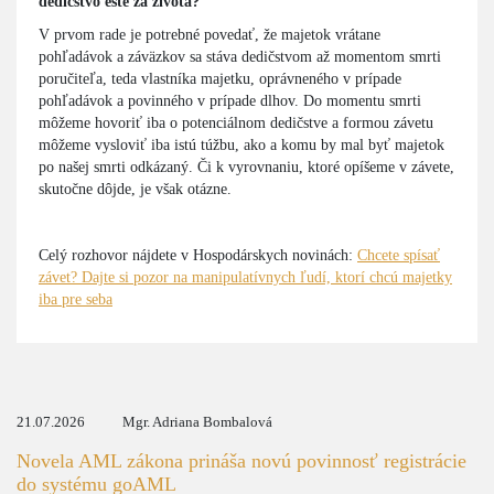
dedičstvo ešte za života?
V prvom rade je potrebné povedať, že majetok vrátane
pohľadávok a záväzkov sa stáva dedičstvom až momentom smrti
poručiteľa, teda vlastníka majetku, oprávneného v prípade
pohľadávok a povinného v prípade dlhov. Do momentu smrti
môžeme hovoriť iba o potenciálnom dedičstve a formou závetu
môžeme vysloviť iba istú túžbu, ako a komu by mal byť majetok
po našej smrti odkázaný. Či k vyrovnaniu, ktoré opíšeme v závete,
skutočne dôjde, je však otázne.
Celý rozhovor nájdete v Hospodárskych novinách:
Chcete spísať
závet? Dajte si pozor na manipulatívnych ľudí, ktorí chcú majetky
iba pre seba
21.07.2026
Mgr. Adriana Bombalová
Novela AML zákona prináša novú povinnosť registrácie
do systému goAML