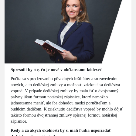
Spresnili by ste, čo je nové v občianskom kódexe?
Počíta sa s precizovaním pôvodných inštitútov a so zavedením
nových, a to dedičskej zmluvy a možnosti zrieknuť sa dedičstva
vopred. V prípade dedičskej zmluvy by malo ísť o dvojstranný
právny úkon formou notárskej zápisnice, ktorý nemožno
jednostranne meniť, ale iba dohodou medzi poručiteľom a
budúcim dedičom. K zrieknutiu dedičstva vopred by mohlo dôjsť
takisto formou dvojstrannej zmluvy spísanej formou notárskej
zápisnice.
Kedy a za akých okolností by si mali ľudia usporiadať