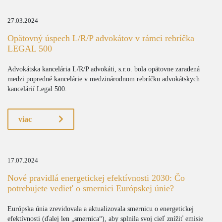
27.03.2024
Opätovný úspech L/R/P advokátov v rámci rebríčka
LEGAL 500
Advokátska kancelária L/R/P advokáti, s.r.o. bola opätovne zaradená
medzi popredné kancelárie v medzinárodnom rebríčku advokátskych
kancelárií Legal 500.
viac
17.07.2024
Nové pravidlá energetickej efektívnosti 2030: Čo
potrebujete vedieť o smernici Európskej únie?
Európska únia zrevidovala a aktualizovala smernicu o energetickej
efektívnosti (ďalej len „smernica“), aby splnila svoj cieľ znížiť emisie