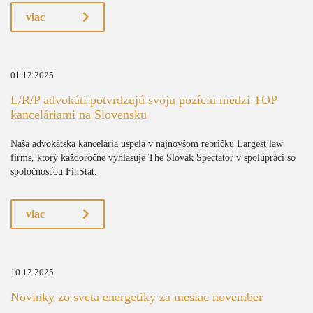
viac
01.12.2025
L/R/P advokáti potvrdzujú svoju pozíciu medzi TOP
kanceláriami na Slovensku
Naša advokátska kancelária uspela v najnovšom rebríčku Largest law
firms, ktorý každoročne vyhlasuje The Slovak Spectator v spolupráci so
spoločnosťou FinStat.
viac
10.12.2025
Novinky zo sveta energetiky za mesiac november