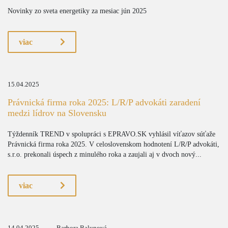
Novinky zo sveta energetiky za mesiac jún 2025
viac
15.04.2025
Právnická firma roka 2025: L/R/P advokáti zaradení
medzi lídrov na Slovensku
Týždenník TREND v spolupráci s EPRAVO.SK vyhlásil víťazov súťaže
Právnická firma roka 2025. V celoslovenskom hodnotení L/R/P advokáti,
s.r.o. prekonali úspech z minulého roka a zaujali aj v dvoch nový...
viac