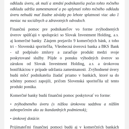
odkladu úveru, ak malí a strední podnikatelia počas tohto ročného
odkladu udržia zamestnanosť a po uplynutí tohto ročného odkladu
úveru nebudú mať žiadne záväzky po lehote splatnosti viac ako 1
mesiac na sociálnych a zdravotných odvodoch.
Finančnú pomoc pre podnikateľov vo forme zvýhodnených
úverov spúšťajú v spolupráci so Slovak Investment Holding, a.s.
aj komerčné banky. Záujem prejavilo 9 komerčných bánk, z toho
tri - Slovenská sporiteľňa, Všeobecná úverová banka a BKS Bank
- už podpísalo zmluvy a zaraďuje produkt medzi svoje
poskytované služby. Pôjde o ponuku výhodných úverov so
zárukou od Slovak Investment Holding, a.s. a úrokovou
bonifikáciou v prípade udržania zamestnanosti. Zvýhodnené úvery
budú môcť podnikatelia žiadať priamo v bankách, ktoré sa do
schémy pomoci zapojili, pričom Slovenská sporiteľňa už tento
produkt ponúka.
Komerčné banky budú finančnú pomoc poskytovať vo forme:
• zvýhodneného úveru (s nižšou úrokovou sadzbou a nižším
zabezpečením ako za štandardných podmienok);
• úrokovej dotácie.
Prijímateľmi finančnej pomoci budú aj v komerčných bankách