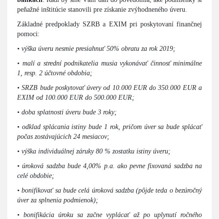
peňažné inštitúcie stanovili pre získanie zvýhodneného úveru.
Základné predpoklady SZRB a EXIM pri poskytovaní finančnej
pomoci:
• výška úveru nesmie presiahnuť 50% obratu za rok 2019;
• malí a strední podnikatelia musia vykonávať činnosť minimálne
1, resp. 2 účtovné obdobia;
• SRZB bude poskytovať úvery od 10.000 EUR do 350.000 EUR a
EXIM od 100.000 EUR do 500.000 EUR;
• doba splatnosti úveru bude 3 roky;
• odklad splácania istiny bude 1 rok, pričom úver sa bude splácať
počas zostávajúcich 24 mesiacov;
• výška individuálnej záruky 80 % zostatku istiny úveru;
• úroková sadzba bude 4,00% p.a. ako pevne fixovaná sadzba na
celé obdobie;
• bonifikovať sa bude celá úroková sadzba (pôjde teda o bezúročný
úver za splnenia podmienok);
• bonifikácia úroku sa začne vyplácať až po uplynutí ročného