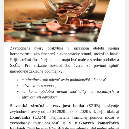
Zvýhodnené úvery poskytuje v súčasnom období šírenia
koronavírusu, ako finančný a ekonomický stimul, niekoľko bánk.
Prijímateľmi finančnej pomoci majú byť malé a stredné podniky a
SZČO. Pre získanie bezúročného úveru, sú povinní splniť
nasledovné základné podmienky:
minimálne 1 rok udržať svoju podnikateľskú činnosť;
udržať zamestnanosť;
na konci obdobia nesmú mať dlhy na sociálnych a
zdravotných odvodoch.
Slovenská záručná a rozvojová banka
(SZRB) poskytuje
zvýhodnené úvery od 20.04.2020 a 27.04.2020 sa k nej pridala aj
Eximbanka
(EXIM). Prijímatelia finančnej pomoci môžu o
zvýhodnený úver požiadať aj
v niektorých komerčných
bankách
. Radi by sme Vám dali do povedomia, aké podmienky si