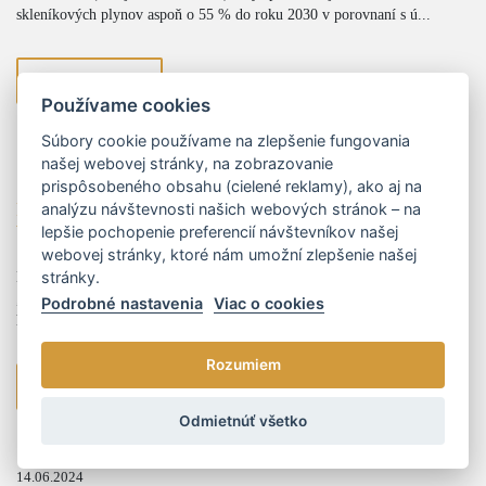
skleníkových plynov aspoň o 55 % do roku 2030 v porovnaní s ú...
viac
Používame cookies
Súbory cookie používame na zlepšenie fungovania
našej webovej stránky, na zobrazovanie
17.07.2024
prispôsobeného obsahu (cielené reklamy), ako aj na
Revidovaná smernica o energetickej hospodárnosti
analýzu návštevnosti našich webových stránok – na
budov a jej dopady
lepšie pochopenie preferencií návštevníkov našej
webovej stránky, ktoré nám umožní zlepšenie našej
stránky.
Dňa 8. mája 2024 bolo v Úradnom vestníku Európskej únie (ďalej len
„EÚ“) zverejnené revidované znenie smernice o energetickej
Podrobné nastavenia
Viac o cookies
hospodárnosti budov (ďalej len „smernica“).
Rozumiem
viac
Odmietnúť všetko
14.06.2024