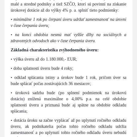
malé a stredné podniky a tiež SZČO, ktorí sú povinní na získanie
úrokovej dotácie až do výšky 4% p. a. splniť tieto podmienky:
• minimálne 1 rok po čerpaní úveru udržať zamestnanosť na úrovni
v čase čerpania úveru;
• na konci obdobia nesmú mať vyššie dlhy na sociálnych a
zdravotných odvodoch ako v čase čerpania úveru.
Základná charakteristika zvýhodneného úveru:
• výška úveru až do 1.180.000,- EUR;
• doba splatnosti úveru bude 4 roky;
• odklad splácania istiny a úrokov bude 1 rok, pričom úver sa
bude splácať počas zostávajúcich 36 mesiacov;
• úroková sadzba bude (po splnení podmienok na úrokovú
dotáciu) znížená maximálne o 4,00% p.a. na celé obdobie
splatnosti úveru a priznaná bude aj spätne na obdobie odkladu
splácania;
• dotácia úroku sa začne vyplácať až po uplynutí ročného odkladu
úveru, ak podnikatelia počas tohto ročného odkladu udržia
zamestnanosť a po uplynutí tohto ročného odkladu úveru nebudú