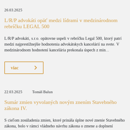
26.03.2025
L/R/P advokáti opäť medzi lídrami v medzinárodnom
rebríčku LEGAL 500
L/R/P advokáti, s.r.o. opätovne uspeli v rebríčku Legal 500, ktorý patrí
medzi najprestížnejšie hodnotenia advokátskych kancelárií na svete. V
medzinárodnom hodnotení kancelária prekonala úspech z min...
viac
22.03.2025
Tomáš Balun
Sumár zmien vyvolaných novým znením Stavebného
zákona IV.
S cieľom zosúladenia zmien, ktoré prináša úplne nové znenie Stavebného
zákona, bolo v rámci vládneho návrhu zákona o zmene a doplnení