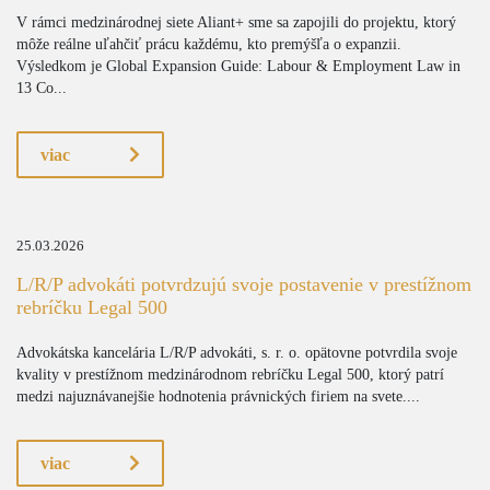
V rámci medzinárodnej siete Aliant+ sme sa zapojili do projektu, ktorý
môže reálne uľahčiť prácu každému, kto premýšľa o expanzii.
Výsledkom je Global Expansion Guide: Labour & Employment Law in
13 Co...
viac
25.03.2026
L/R/P advokáti potvrdzujú svoje postavenie v prestížnom
rebríčku Legal 500
Advokátska kancelária L/R/P advokáti, s. r. o. opätovne potvrdila svoje
kvality v prestížnom medzinárodnom rebríčku Legal 500, ktorý patrí
medzi najuznávanejšie hodnotenia právnických firiem na svete....
viac