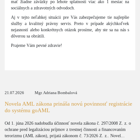
mať žiadne záväzky po lehote splatnosti viac ako 1 mesiac na
sociálnych a zdravotných odvodoch.
Aj v tejto neľahkej situácii pre Vás zabezpečujeme tie najlepšie
služby a kvalitný právny servis. Preto v prípade akýchkoľvek
nejasností alebo konkrétnych otázok prosíme, aby ste sa na nás s
dôverou sa obrátili.
Prajeme Vám pevné zdravie!
21.07.2026
Mgr. Adriana Bombalová
Novela AML zákona prináša novú povinnosť registrácie
do systému goAML
Od 1. júna 2026 nadobudla účinnosť novela zákona č. 297/2008 Z. z. o
ochrane pred legalizáciou príjmov z trestnej činnosti a financovaním
terorizmu (AML zákon), prijatá zákonom č. 73/2026 Z. z.. Novel...