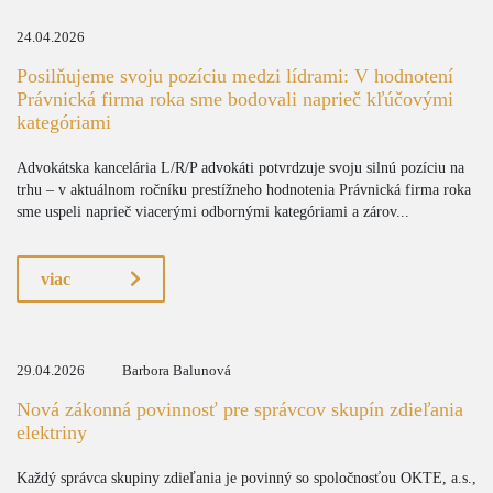
24.04.2026
Posilňujeme svoju pozíciu medzi lídrami: V hodnotení
Právnická firma roka sme bodovali naprieč kľúčovými
kategóriami
Advokátska kancelária L/R/P advokáti potvrdzuje svoju silnú pozíciu na
trhu – v aktuálnom ročníku prestížneho hodnotenia Právnická firma roka
sme uspeli naprieč viacerými odbornými kategóriami a zárov...
viac
29.04.2026
Barbora Balunová
Nová zákonná povinnosť pre správcov skupín zdieľania
elektriny
Každý správca skupiny zdieľania je povinný so spoločnosťou OKTE, a.s.,