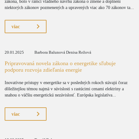
zákona, bolo v rámci vládneho návrhu zákona o zmene a doplnení
niektorých zákonov pozmenených a upravených viac ako 70 zákonov ta...
viac
20.01.2025
Barbora Balunová Denisa Režová
Pripravovaná novela zákona o energetike sľubuje
podporu rozvoja zdieľania energie
Inovatívne prístupy v energetike sa v posledných rokoch stávajú čoraz
dôležitejšou témou najmä v súvislosti s rastúcimi cenami elektriny a
snahou o väčšiu energetickú nezávislosť. Európska legislatíva...
viac