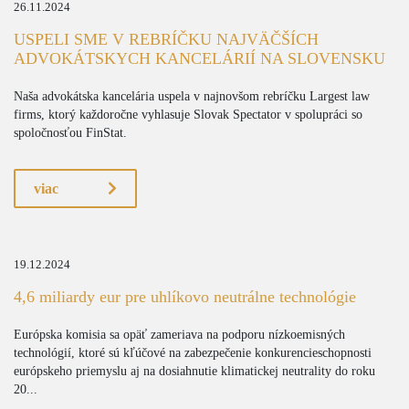
26.11.2024
USPELI SME V REBRÍČKU NAJVÄČŠÍCH
ADVOKÁTSKYCH KANCELÁRIÍ NA SLOVENSKU
Naša advokátska kancelária uspela v najnovšom rebríčku Largest law
firms, ktorý každoročne vyhlasuje Slovak Spectator v spolupráci so
spoločnosťou FinStat.
viac
19.12.2024
4,6 miliardy eur pre uhlíkovo neutrálne technológie
Európska komisia sa opäť zameriava na podporu nízkoemisných
technológií, ktoré sú kľúčové na zabezpečenie konkurencieschopnosti
európskeho priemyslu aj na dosiahnutie klimatickej neutrality do roku
20...