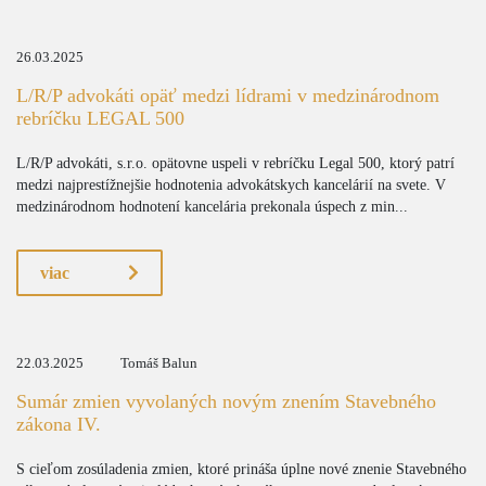
26.03.2025
L/R/P advokáti opäť medzi lídrami v medzinárodnom
rebríčku LEGAL 500
L/R/P advokáti, s.r.o. opätovne uspeli v rebríčku Legal 500, ktorý patrí
medzi najprestížnejšie hodnotenia advokátskych kancelárií na svete. V
medzinárodnom hodnotení kancelária prekonala úspech z min...
viac
22.03.2025
Tomáš Balun
Sumár zmien vyvolaných novým znením Stavebného
zákona IV.
S cieľom zosúladenia zmien, ktoré prináša úplne nové znenie Stavebného