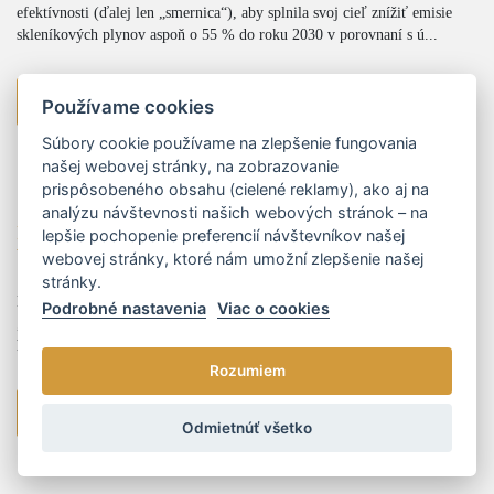
efektívnosti (ďalej len „smernica“), aby splnila svoj cieľ znížiť emisie
skleníkových plynov aspoň o 55 % do roku 2030 v porovnaní s ú...
viac
Používame cookies
Súbory cookie používame na zlepšenie fungovania
našej webovej stránky, na zobrazovanie
prispôsobeného obsahu (cielené reklamy), ako aj na
17.07.2024
analýzu návštevnosti našich webových stránok – na
Revidovaná smernica o energetickej hospodárnosti
lepšie pochopenie preferencií návštevníkov našej
budov a jej dopady
webovej stránky, ktoré nám umožní zlepšenie našej
stránky.
Dňa 8. mája 2024 bolo v Úradnom vestníku Európskej únie (ďalej len
Podrobné nastavenia
Viac o cookies
„EÚ“) zverejnené revidované znenie smernice o energetickej
hospodárnosti budov (ďalej len „smernica“).
Rozumiem
viac
Odmietnúť všetko