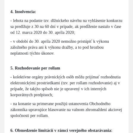
4. Insolvencia:
- lehota na podanie tzv. dlžníckeho návrhu na vyhlásenie konkurzu
sa predlžuje z 30 na 60 dní v prípade, ak predĺženie nastalo v čase
od 12. marca 2020 do 30. apríla 2020;
- v období do 30. apríla 2020 nemožno pristúpiť k výkonu
záložného práva ani k výkonu dražby, a to pod hrozbou
neplatnosti týchto úkonov.
5. Rozhodovanie per rollam
- kolektívne orgány právnických osôb môžu prijímať rozhodnutia
elektronickými prostriedkami (tzv. per rollam rozhodovanie) aj v
prípade, že takýto spôsob nie je upravený v ich interných
korporátnych predpisoch;
- na konanie sa primerane použijú ustanovenia Obchodného
zákonníka upravujúce hlasovanie na valnom zhromaždení akciovej
spoločnosti per rollam.
6. Obmedzenie limitácií v rámci verejného obstarávania: