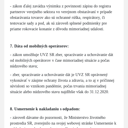
- zákon ďalej zavádza výnimku z povinnosti zápisu do registra
partnerov verejného sektora vo verejnom obstarávaní v prípade
obstarávania tovarov ako sú ochranné rúška, respirátory, či
testovacie sady a pod, ak sú zároveň splnené podmienky pre
priame rokovacie konanie z dôvodu mimoriadnej udalosti.
7. Dáta od mobilných operátorov:
- zákon umožňuje UVZ SR zber, spracúvanie a uchovávanie dát
od mobilných operátorov v čase mimoriadnej situácie a počas
núdzového stavu;
- zber, spracúvanie a uchovávanie dát je UVZ SR oprávnený
vykonávať v záujme ochrany života a zdravia, a to aj v príčinnej
súvislosti so vznikom pandémie, počas trvania mimoriadnej
situácie alebo núdzového stavu najdlhšie však do 31.12.2020.
8. Usmernenie k nakladaniu s odpadom:
- zároveň dávame do pozornosti, že Ministerstvo životného
prostredia SR, zverejnilo na svojej webovej stránke Usmernenie k