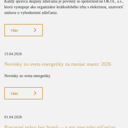
Každý správca skupiny zdieľania je povinný so spoločnosťou OKTE, a.s.,
ktorá vystupuje ako organizátor krátkodobého trhu s elektrinou, uzatvoriť
zmluvu o vyhodnotení zdieľania.
viac
15.04.2026
Novinky zo sveta energetiky za mesiac marec 2026
Novinky zo sveta energetiky.
viac
01.04.2026
Pracovné právo bez hraníc – a my sme toho súčasťou