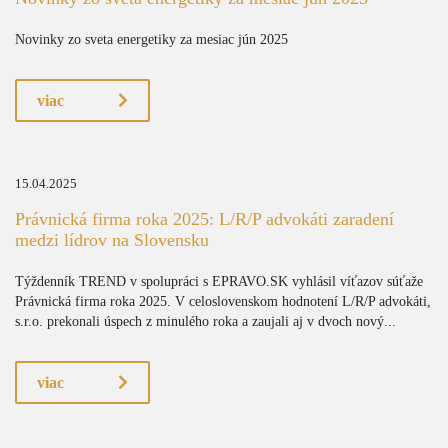
Novinky zo sveta energetiky za mesiac jún 2025
viac
15.04.2025
Právnická firma roka 2025: L/R/P advokáti zaradení
medzi lídrov na Slovensku
Týždenník TREND v spolupráci s EPRAVO.SK vyhlásil víťazov súťaže
Právnická firma roka 2025. V celoslovenskom hodnotení L/R/P advokáti,
s.r.o. prekonali úspech z minulého roka a zaujali aj v dvoch nový...
viac