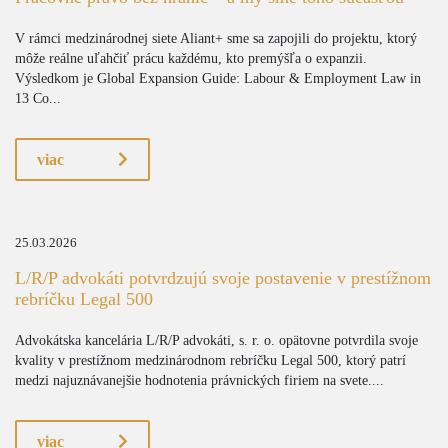
V rámci medzinárodnej siete Aliant+ sme sa zapojili do projektu, ktorý
môže reálne uľahčiť prácu každému, kto premýšľa o expanzii.
Výsledkom je Global Expansion Guide: Labour & Employment Law in
13 Co...
viac
25.03.2026
L/R/P advokáti potvrdzujú svoje postavenie v prestížnom
rebríčku Legal 500
Advokátska kancelária L/R/P advokáti, s. r. o. opätovne potvrdila svoje
kvality v prestížnom medzinárodnom rebríčku Legal 500, ktorý patrí
medzi najuznávanejšie hodnotenia právnických firiem na svete....
viac