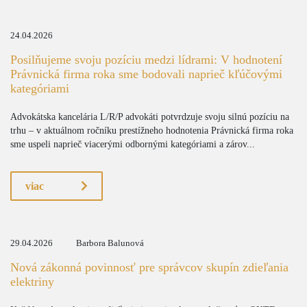
24.04.2026
Posilňujeme svoju pozíciu medzi lídrami: V hodnotení
Právnická firma roka sme bodovali naprieč kľúčovými
kategóriami
Advokátska kancelária L/R/P advokáti potvrdzuje svoju silnú pozíciu na
trhu – v aktuálnom ročníku prestížneho hodnotenia Právnická firma roka
sme uspeli naprieč viacerými odbornými kategóriami a zárov...
viac
29.04.2026
Barbora Balunová
Nová zákonná povinnosť pre správcov skupín zdieľania
elektriny