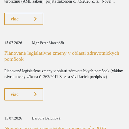
terorizmu (AML zákon), prijatá zákonom č. 73/2026 Z. z.. Novel...
viac
15.07.2026
Mgr. Peter Marenčák
Plánované legislatívne zmeny v oblasti zdravotníckych
pomôcok
Plánované legislatívne zmeny v oblasti zdravotníckych pomôcok (vládny
návrh novely zákona č. 363/2011 Z. z. a súvisiacich predpisov)
viac
15.07.2026
Barbora Balunová
Novinky zo sveta energetiky za mesiac jún 2026