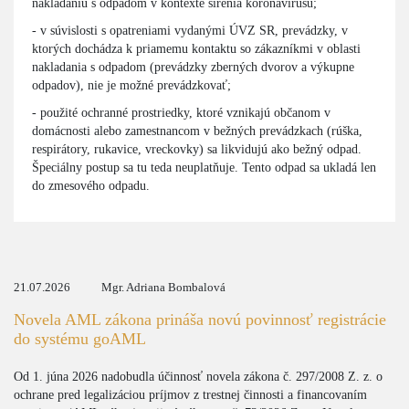
nakladaniu s odpadom v kontexte šírenia koronavírusu;
- v súvislosti s opatreniami vydanými ÚVZ SR, prevádzky, v
ktorých dochádza k priamemu kontaktu so zákazníkmi v oblasti
nakladania s odpadom (prevádzky zberných dvorov a výkupne
odpadov), nie je možné prevádzkovať;
- použité ochranné prostriedky, ktoré vznikajú občanom v
domácnosti alebo zamestnancom v bežných prevádzkach (rúška,
respirátory, rukavice, vreckovky) sa likvidujú ako bežný odpad.
Špeciálny postup sa tu teda neuplatňuje. Tento odpad sa ukladá len
do zmesového odpadu.
21.07.2026
Mgr. Adriana Bombalová
Novela AML zákona prináša novú povinnosť registrácie
do systému goAML
Od 1. júna 2026 nadobudla účinnosť novela zákona č. 297/2008 Z. z. o
ochrane pred legalizáciou príjmov z trestnej činnosti a financovaním