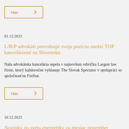
viac
01.12.2025
L/R/P advokáti potvrdzujú svoju pozíciu medzi TOP
kanceláriami na Slovensku
Naša advokátska kancelária uspela v najnovšom rebríčku Largest law
firms, ktorý každoročne vyhlasuje The Slovak Spectator v spolupráci so
spoločnosťou FinStat.
viac
10.12.2025
Novinky zo sveta energetiky za mesiac november