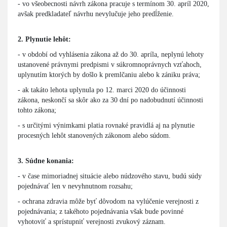
- vo všeobecnosti návrh zákona pracuje s termínom 30. apríl 2020,
avšak predkladateľ návrhu nevylučuje jeho predĺženie.
2. Plynutie lehôt:
- v období od vyhlásenia zákona až do 30. apríla, neplynú lehoty
ustanovené právnymi predpismi v súkromnoprávnych vzťahoch,
uplynutím ktorých by došlo k premlčaniu alebo k zániku práva;
- ak takáto lehota uplynula po 12. marci 2020 do účinnosti
zákona, neskončí sa skôr ako za 30 dní po nadobudnutí účinnosti
tohto zákona;
- s určitými výnimkami platia rovnaké pravidlá aj na plynutie
procesných lehôt stanovených zákonom alebo súdom.
3. Súdne konania:
- v čase mimoriadnej situácie alebo núdzového stavu, budú súdy
pojednávať len v nevyhnutnom rozsahu;
- ochrana zdravia môže byť dôvodom na vylúčenie verejnosti z
pojednávania; z takéhoto pojednávania však bude povinné
vyhotoviť a sprístupniť verejnosti zvukový záznam.