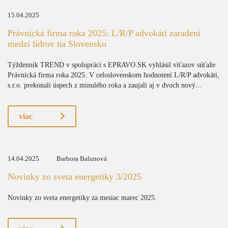
15.04.2025
Právnická firma roka 2025: L/R/P advokáti zaradení
medzi lídrov na Slovensku
Týždenník TREND v spolupráci s EPRAVO.SK vyhlásil víťazov súťaže
Právnická firma roka 2025. V celoslovenskom hodnotení L/R/P advokáti,
s.r.o. prekonali úspech z minulého roka a zaujali aj v dvoch nový...
viac
14.04.2025
Barbora Balunová
Novinky zo sveta energetiky 3/2025
Novinky zo sveta energetiky za mesiac marec 2025.