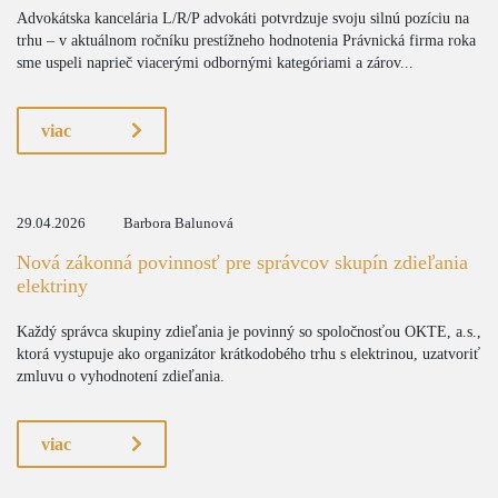
Advokátska kancelária L/R/P advokáti potvrdzuje svoju silnú pozíciu na
trhu – v aktuálnom ročníku prestížneho hodnotenia Právnická firma roka
sme uspeli naprieč viacerými odbornými kategóriami a zárov...
viac
29.04.2026
Barbora Balunová
Nová zákonná povinnosť pre správcov skupín zdieľania
elektriny
Každý správca skupiny zdieľania je povinný so spoločnosťou OKTE, a.s.,
ktorá vystupuje ako organizátor krátkodobého trhu s elektrinou, uzatvoriť
zmluvu o vyhodnotení zdieľania.
viac