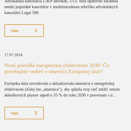
Advokátska kancelária L/R/P advokáti, s.r.o. bola opätovne zaradená
medzi popredné kancelárie v medzinárodnom rebríčku advokátskych
kancelárií Legal 500.
viac
17.07.2024
Nové pravidlá energetickej efektívnosti 2030: Čo
potrebujete vedieť o smernici Európskej únie?
Európska únia zrevidovala a aktualizovala smernicu o energetickej
efektívnosti (ďalej len „smernica“), aby splnila svoj cieľ znížiť emisie
skleníkových plynov aspoň o 55 % do roku 2030 v porovnaní s ú...
viac