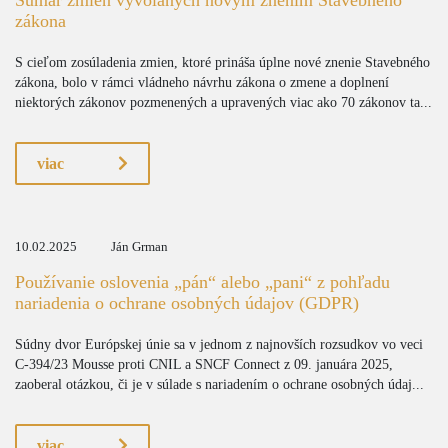
Sumár zmien vyvolaných novým znením Stavebného
zákona
S cieľom zosúladenia zmien, ktoré prináša úplne nové znenie Stavebného
zákona, bolo v rámci vládneho návrhu zákona o zmene a doplnení
niektorých zákonov pozmenených a upravených viac ako 70 zákonov ta...
viac
10.02.2025
Ján Grman
Používanie oslovenia „pán“ alebo „pani“ z pohľadu
nariadenia o ochrane osobných údajov (GDPR)
Súdny dvor Európskej únie sa v jednom z najnovších rozsudkov vo veci
C-394/23 Mousse proti CNIL a SNCF Connect z 09. januára 2025,
zaoberal otázkou, či je v súlade s nariadením o ochrane osobných údaj...
viac