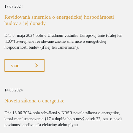
17.07.2024
Revidovaná smernica o energetickej hospodárnosti
budov a jej dopady
Dňa 8. mája 2024 bolo v Úradnom vestníku Európskej únie (ďalej len
„EÚ“) zverejnené revidované znenie smernice o energetickej
hospodárnosti budov (ďalej len „smernica“).
viac
14.06.2024
Novela zákona o energetike
Dňa 13.06.2024 bola schválená v NRSR novela zákona o energetike,
ktorá mení ustanovenia §17 a dopĺňa ho o nový odsek 22, tzn. o novú
povinnosť dodávateľa elektriny alebo plynu.