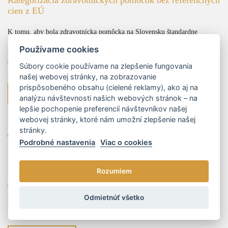
Kategorizácia zdravotníckych pomôcok bez referenčných
cien z EÚ
K tomu, aby bola zdravotnícka pomôcka na Slovensku štandardne
hradená zdravotnými poisťovňami, je potrebné, aby úspešne prešla
Používame cookies
procesom kategorizácie a bola zaradená do tzv. kategorizačného zoznamu.
O...
Súbory cookie používame na zlepšenie fungovania
našej webovej stránky, na zobrazovanie
prispôsobeného obsahu (cielené reklamy), ako aj na
viac
analýzu návštevnosti našich webových stránok – na
lepšie pochopenie preferencií návštevníkov našej
webovej stránky, ktoré nám umožní zlepšenie našej
stránky.
01.01.2024
Podrobné nastavenia
Viac o cookies
Odpoveď na globálnu energetickú výzvu
Rozumiem
V posledných rokoch sme svedkami nečakaných zvratov na globálnom
energetickom trhu, najmä v súvislosti s Ruskou inváziou na Ukrajinu.
Prudký výkyv dodávok plynu v Európskej únii (EÚ) bol fenoménom,
Odmietnúť všetko
kt...