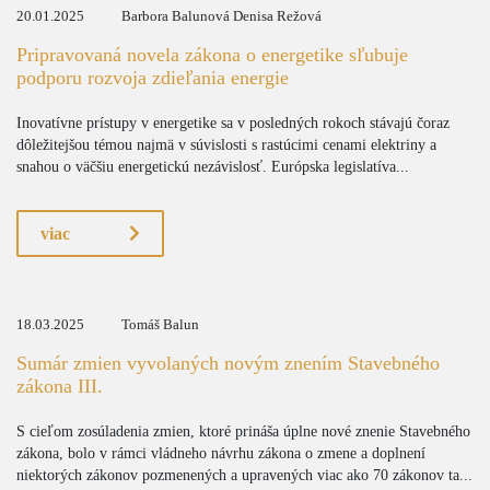
20.01.2025
Barbora Balunová Denisa Režová
Pripravovaná novela zákona o energetike sľubuje
podporu rozvoja zdieľania energie
Inovatívne prístupy v energetike sa v posledných rokoch stávajú čoraz
dôležitejšou témou najmä v súvislosti s rastúcimi cenami elektriny a
snahou o väčšiu energetickú nezávislosť. Európska legislatíva...
viac
18.03.2025
Tomáš Balun
Sumár zmien vyvolaných novým znením Stavebného
zákona III.
S cieľom zosúladenia zmien, ktoré prináša úplne nové znenie Stavebného
zákona, bolo v rámci vládneho návrhu zákona o zmene a doplnení
niektorých zákonov pozmenených a upravených viac ako 70 zákonov ta...