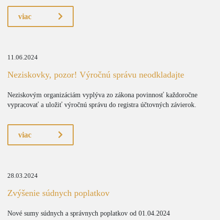
viac
11.06.2024
Neziskovky, pozor! Výročnú správu neodkladajte
Neziskovým organizáciám vyplýva zo zákona povinnosť každoročne
vypracovať a uložiť výročnú správu do registra účtovných závierok.
viac
28.03.2024
Zvýšenie súdnych poplatkov
Nové sumy súdnych a správnych poplatkov od 01.04.2024