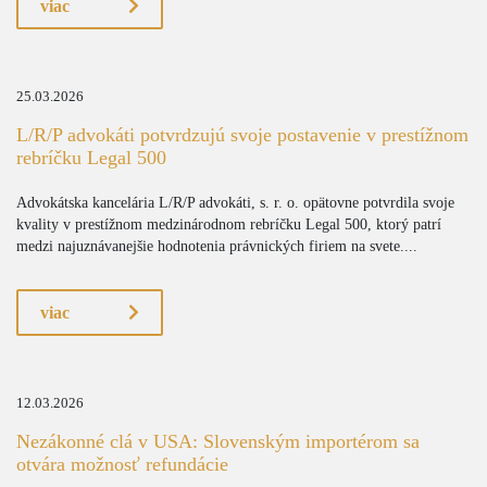
viac
25.03.2026
L/R/P advokáti potvrdzujú svoje postavenie v prestížnom
rebríčku Legal 500
Advokátska kancelária L/R/P advokáti, s. r. o. opätovne potvrdila svoje
kvality v prestížnom medzinárodnom rebríčku Legal 500, ktorý patrí
medzi najuznávanejšie hodnotenia právnických firiem na svete....
viac
12.03.2026
Nezákonné clá v USA: Slovenským importérom sa
otvára možnosť refundácie