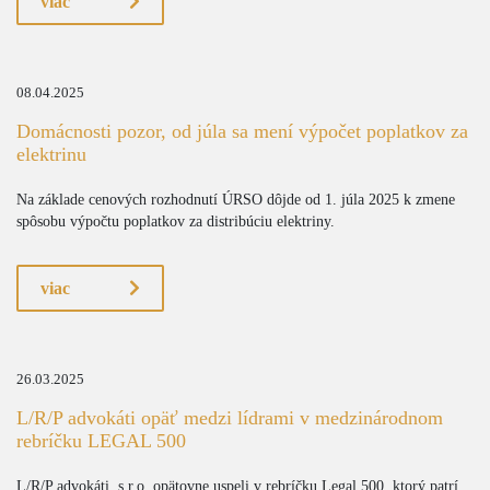
viac
08.04.2025
Domácnosti pozor, od júla sa mení výpočet poplatkov za
elektrinu
Na základe cenových rozhodnutí ÚRSO dôjde od 1. júla 2025 k zmene
spôsobu výpočtu poplatkov za distribúciu elektriny.
viac
26.03.2025
L/R/P advokáti opäť medzi lídrami v medzinárodnom
rebríčku LEGAL 500
L/R/P advokáti, s.r.o. opätovne uspeli v rebríčku Legal 500, ktorý patrí