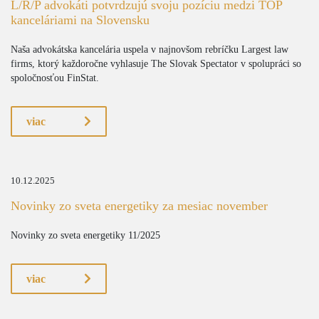
L/R/P advokáti potvrdzujú svoju pozíciu medzi TOP
kanceláriami na Slovensku
Naša advokátska kancelária uspela v najnovšom rebríčku Largest law
firms, ktorý každoročne vyhlasuje The Slovak Spectator v spolupráci so
spoločnosťou FinStat.
viac
10.12.2025
Novinky zo sveta energetiky za mesiac november
Novinky zo sveta energetiky 11/2025
viac