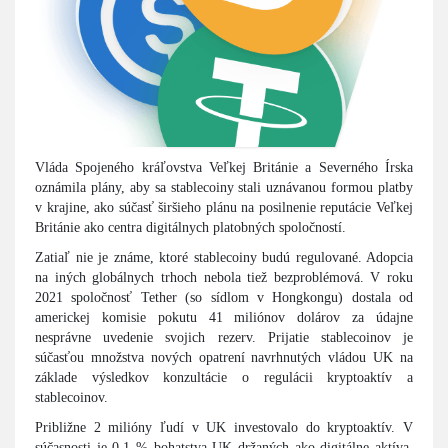
Vláda Spojeného kráľovstva Veľkej Británie a Severného Írska
oznámila plány, aby sa stablecoiny stali uznávanou formou platby
v krajine, ako súčasť širšieho plánu na posilnenie reputácie Veľkej
Británie ako centra digitálnych platobných spoločností.
Zatiaľ nie je známe, ktoré stablecoiny budú regulované. Adopcia
na iných globálnych trhoch nebola tiež bezproblémová. V roku
2021 spoločnosť Tether (so sídlom v Hongkongu) dostala od
americkej komisie pokutu 41 miliónov dolárov za údajne
nesprávne uvedenie svojich rezerv. Prijatie stablecoinov je
súčasťou množstva nových opatrení navrhnutých vládou UK na
základe výsledkov konzultácie o regulácii kryptoaktív a
stablecoinov.
Približne 2 milióny ľudí v UK investovalo do kryptoaktív. V
súčasnosti je 0,1 % bohatstva UK držaných ako digitálne aktíva,