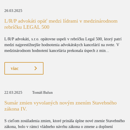
26.03.2025
L/R/P advokáti opäť medzi lídrami v medzinárodnom
rebríčku LEGAL 500
L/R/P advokáti, s.r.o. opätovne uspeli v rebríčku Legal 500, ktorý patrí
medzi najprestížnejšie hodnotenia advokátskych kancelárií na svete. V
medzinárodnom hodnotení kancelária prekonala úspech z min...
viac
22.03.2025
Tomáš Balun
Sumár zmien vyvolaných novým znením Stavebného
zákona IV.
S cieľom zosúladenia zmien, ktoré prináša úplne nové znenie Stavebného
zákona, bolo v rámci vládneho návrhu zákona o zmene a doplnení