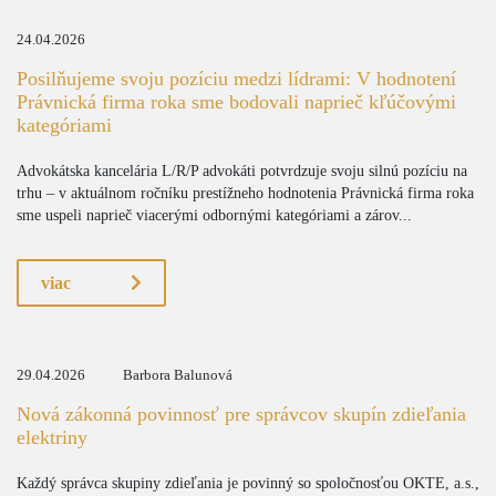
24.04.2026
Posilňujeme svoju pozíciu medzi lídrami: V hodnotení
Právnická firma roka sme bodovali naprieč kľúčovými
kategóriami
Advokátska kancelária L/R/P advokáti potvrdzuje svoju silnú pozíciu na
trhu – v aktuálnom ročníku prestížneho hodnotenia Právnická firma roka
sme uspeli naprieč viacerými odbornými kategóriami a zárov...
viac
29.04.2026
Barbora Balunová
Nová zákonná povinnosť pre správcov skupín zdieľania
elektriny
Každý správca skupiny zdieľania je povinný so spoločnosťou OKTE, a.s.,