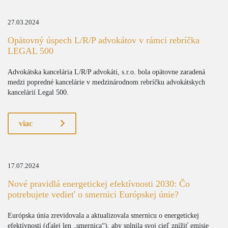
27.03.2024
Opätovný úspech L/R/P advokátov v rámci rebríčka
LEGAL 500
Advokátska kancelária L/R/P advokáti, s.r.o. bola opätovne zaradená
medzi popredné kancelárie v medzinárodnom rebríčku advokátskych
kancelárií Legal 500.
viac
17.07.2024
Nové pravidlá energetickej efektívnosti 2030: Čo
potrebujete vedieť o smernici Európskej únie?
Európska únia zrevidovala a aktualizovala smernicu o energetickej
efektívnosti (ďalej len „smernica“), aby splnila svoj cieľ znížiť emisie