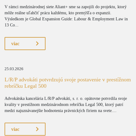
V rámci medzinárodnej siete Aliant+ sme sa zapojili do projektu, ktorý
môže reálne uľahčiť prácu každému, kto premýšľa o expanzii.
Výsledkom je Global Expansion Guide: Labour & Employment Law in
13 Co...
viac
25.03.2026
L/R/P advokáti potvrdzujú svoje postavenie v prestížnom
rebríčku Legal 500
Advokátska kancelária L/R/P advokáti, s. r. o. opätovne potvrdila svoje
kvality v prestížnom medzinárodnom rebríčku Legal 500, ktorý patrí
medzi najuznávanejšie hodnotenia právnických firiem na svete....
viac