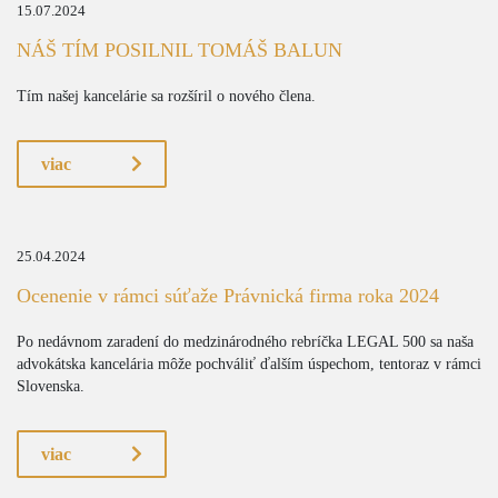
15.07.2024
NÁŠ TÍM POSILNIL TOMÁŠ BALUN
Tím našej kancelárie sa rozšíril o nového člena.
viac
25.04.2024
Ocenenie v rámci súťaže Právnická firma roka 2024
Po nedávnom zaradení do medzinárodného rebríčka LEGAL 500 sa naša
advokátska kancelária môže pochváliť ďalším úspechom, tentoraz v rámci
Slovenska.
viac