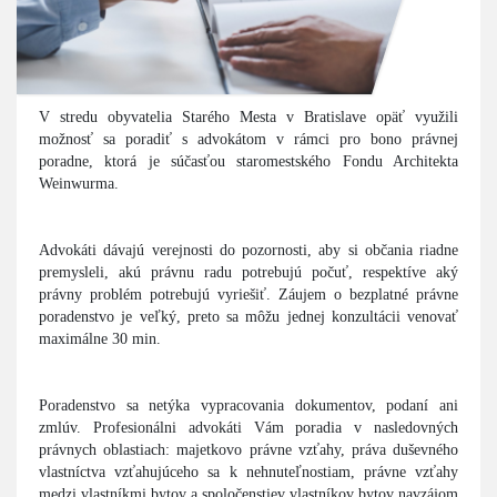
V stredu obyvatelia Starého Mesta v Bratislave opäť využili
možnosť sa poradiť s advokátom v rámci pro bono právnej
poradne, ktorá je súčasťou staromestského Fondu Architekta
Weinwurma.
Advokáti dávajú verejnosti do pozornosti, aby si občania riadne
premysleli, akú právnu radu potrebujú počuť, respektíve aký
právny problém potrebujú vyriešiť. Záujem o bezplatné právne
poradenstvo je veľký, preto sa môžu jednej konzultácii venovať
maximálne 30 min.
Poradenstvo sa netýka vypracovania dokumentov, podaní ani
zmlúv. Profesionálni advokáti Vám poradia v nasledovných
právnych oblastiach: majetkovo právne vzťahy, práva duševného
vlastníctva vzťahujúceho sa k nehnuteľnostiam, právne vzťahy
medzi vlastníkmi bytov a spoločenstiev vlastníkov bytov navzájom