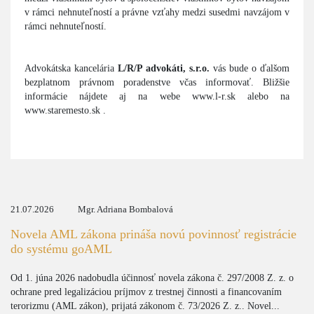
v rámci nehnuteľností a právne vzťahy medzi susedmi navzájom v
rámci nehnuteľností.
Advokátska kancelária
L/R/P advokáti, s.r.o.
vás bude o ďalšom
bezplatnom právnom poradenstve včas informovať. Bližšie
informácie nájdete aj na webe www.l-r.sk alebo na
www.staremesto.sk .
21.07.2026
Mgr. Adriana Bombalová
Novela AML zákona prináša novú povinnosť registrácie
do systému goAML
Od 1. júna 2026 nadobudla účinnosť novela zákona č. 297/2008 Z. z. o
ochrane pred legalizáciou príjmov z trestnej činnosti a financovaním
terorizmu (AML zákon), prijatá zákonom č. 73/2026 Z. z.. Novel...