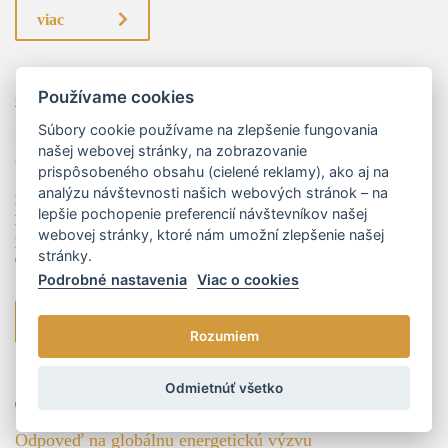
viac
Používame cookies
29.11.2023
Mgr. Peter Marenčák
Súbory cookie používame na zlepšenie fungovania
Kategorizácia zdravotníckych pomôcok bez referenčných
našej webovej stránky, na zobrazovanie
cien z EÚ
prispôsobeného obsahu (cielené reklamy), ako aj na
analýzu návštevnosti našich webových stránok – na
K tomu, aby bola zdravotnícka pomôcka na Slovensku štandardne
lepšie pochopenie preferencií návštevníkov našej
hradená zdravotnými poisťovňami, je potrebné, aby úspešne prešla
webovej stránky, ktoré nám umožní zlepšenie našej
procesom kategorizácie a bola zaradená do tzv. kategorizačného zoznamu.
stránky.
O...
Podrobné nastavenia
Viac o cookies
viac
Rozumiem
Odmietnúť všetko
01.01.2024
Odpoveď na globálnu energetickú výzvu