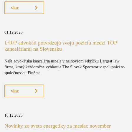
viac
01.12.2025
L/R/P advokáti potvrdzujú svoju pozíciu medzi TOP
kanceláriami na Slovensku
Naša advokátska kancelária uspela v najnovšom rebríčku Largest law
firms, ktorý každoročne vyhlasuje The Slovak Spectator v spolupráci so
spoločnosťou FinStat.
viac
10.12.2025
Novinky zo sveta energetiky za mesiac november