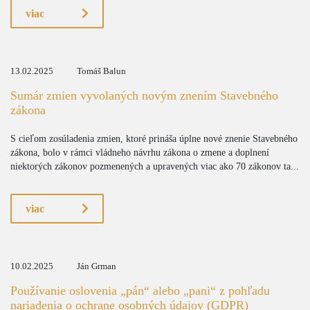
viac
13.02.2025
Tomáš Balun
Sumár zmien vyvolaných novým znením Stavebného
zákona
S cieľom zosúladenia zmien, ktoré prináša úplne nové znenie Stavebného
zákona, bolo v rámci vládneho návrhu zákona o zmene a doplnení
niektorých zákonov pozmenených a upravených viac ako 70 zákonov ta...
viac
10.02.2025
Ján Grman
Používanie oslovenia „pán“ alebo „pani“ z pohľadu
nariadenia o ochrane osobných údajov (GDPR)