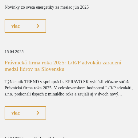
Novinky zo sveta energetiky za mesiac jún 2025
viac
15.04.2025
Právnická firma roka 2025: L/R/P advokáti zaradení
medzi lídrov na Slovensku
Týždenník TREND v spolupráci s EPRAVO.SK vyhlásil víťazov súťaže
Právnická firma roka 2025. V celoslovenskom hodnotení L/R/P advokáti,
s.r.o. prekonali úspech z minulého roka a zaujali aj v dvoch nový...
viac