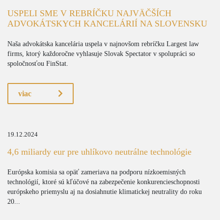
USPELI SME V REBRÍČKU NAJVÄČŠÍCH
ADVOKÁTSKYCH KANCELÁRIÍ NA SLOVENSKU
Naša advokátska kancelária uspela v najnovšom rebríčku Largest law
firms, ktorý každoročne vyhlasuje Slovak Spectator v spolupráci so
spoločnosťou FinStat.
viac
19.12.2024
4,6 miliardy eur pre uhlíkovo neutrálne technológie
Európska komisia sa opäť zameriava na podporu nízkoemisných
technológií, ktoré sú kľúčové na zabezpečenie konkurencieschopnosti
európskeho priemyslu aj na dosiahnutie klimatickej neutrality do roku
20...