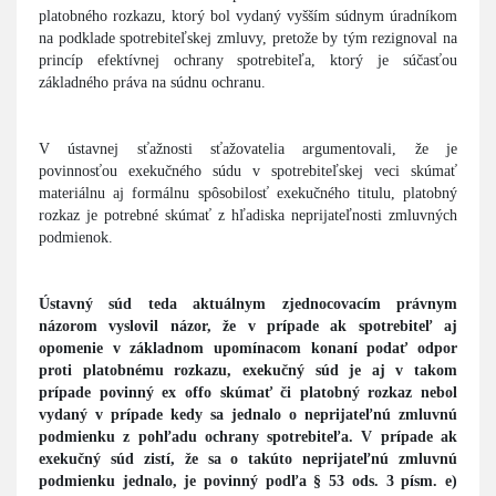
platobného rozkazu, ktorý bol vydaný vyšším súdnym úradníkom
na podklade spotrebiteľskej zmluvy, pretože by tým rezignoval na
princíp efektívnej ochrany spotrebiteľa, ktorý je súčasťou
základného práva na súdnu ochranu.
V ústavnej sťažnosti sťažovatelia argumentovali, že je
povinnosťou exekučného súdu v spotrebiteľskej veci skúmať
materiálnu aj formálnu spôsobilosť exekučného titulu, platobný
rozkaz je potrebné skúmať z hľadiska neprijateľnosti zmluvných
podmienok.
Ústavný súd teda aktuálnym zjednocovacím právnym
názorom vyslovil názor, že v prípade ak spotrebiteľ aj
opomenie v základnom upomínacom konaní podať odpor
proti platobnému rozkazu, exekučný súd je aj v takom
prípade povinný ex offo skúmať či platobný rozkaz nebol
vydaný v prípade kedy sa jednalo o neprijateľnú zmluvnú
podmienku z pohľadu ochrany spotrebiteľa. V prípade ak
exekučný súd zistí, že sa o takúto neprijateľnú zmluvnú
podmienku jednalo, je povinný podľa § 53 ods. 3 písm. e)