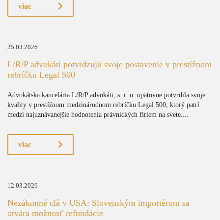
viac
25.03.2026
L/R/P advokáti potvrdzujú svoje postavenie v prestížnom
rebríčku Legal 500
Advokátska kancelária L/R/P advokáti, s. r. o. opätovne potvrdila svoje
kvality v prestížnom medzinárodnom rebríčku Legal 500, ktorý patrí
medzi najuznávanejšie hodnotenia právnických firiem na svete....
viac
12.03.2026
Nezákonné clá v USA: Slovenským importérom sa
otvára možnosť refundácie