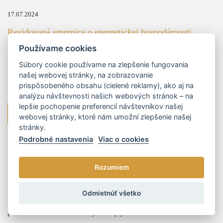
17.07.2024
Revidovaná smernica o energetickej hospodárnosti
budov a jej dopady
Používame cookies
Dňa 8. mája 2024 bolo v Úradnom vestníku Európskej únie (ďalej len
Súbory cookie používame na zlepšenie fungovania
„EÚ“) zverejnené revidované znenie smernice o energetickej
našej webovej stránky, na zobrazovanie
hospodárnosti budov (ďalej len „smernica“).
prispôsobeného obsahu (cielené reklamy), ako aj na
analýzu návštevnosti našich webových stránok – na
lepšie pochopenie preferencií návštevníkov našej
viac
webovej stránky, ktoré nám umožní zlepšenie našej
stránky.
Podrobné nastavenia
Viac o cookies
14.06.2024
Rozumiem
Novela zákona o energetike
Dňa 13.06.2024 bola schválená v NRSR novela zákona o energetike,
Odmietnúť všetko
ktorá mení ustanovenia §17 a dopĺňa ho o nový odsek 22, tzn. o novú
povinnosť dodávateľa elektriny alebo plynu.