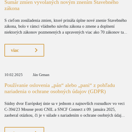
Sumár zmien vyvolaných novým znením Stavebného
zákona
S cieľom zosúladenia zmien, ktoré prináša úplne nové znenie Stavebného
zákona, bolo v rámci vládneho návrhu zákona o zmene a doplnení
niektorých zákonov pozmenených a upravených viac ako 70 zákonov ta...
viac
10.02.2025
Ján Grman
Používanie oslovenia „pán“ alebo „pani“ z pohľadu
nariadenia o ochrane osobných údajov (GDPR)
Súdny dvor Európskej únie sa v jednom z najnovších rozsudkov vo veci
C-394/23 Mousse proti CNIL a SNCF Connect z 09. januára 2025,
zaoberal otázkou, či je v súlade s nariadením o ochrane osobných údaj...