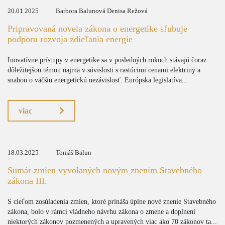
20.01.2025
Barbora Balunová Denisa Režová
Pripravovaná novela zákona o energetike sľubuje
podporu rozvoja zdieľania energie
Inovatívne prístupy v energetike sa v posledných rokoch stávajú čoraz
dôležitejšou témou najmä v súvislosti s rastúcimi cenami elektriny a
snahou o väčšiu energetickú nezávislosť. Európska legislatíva...
viac
18.03.2025
Tomáš Balun
Sumár zmien vyvolaných novým znením Stavebného
zákona III.
S cieľom zosúladenia zmien, ktoré prináša úplne nové znenie Stavebného
zákona, bolo v rámci vládneho návrhu zákona o zmene a doplnení
niektorých zákonov pozmenených a upravených viac ako 70 zákonov ta...