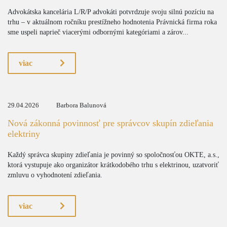
Advokátska kancelária L/R/P advokáti potvrdzuje svoju silnú pozíciu na
trhu – v aktuálnom ročníku prestížneho hodnotenia Právnická firma roka
sme uspeli naprieč viacerými odbornými kategóriami a zárov...
viac
29.04.2026
Barbora Balunová
Nová zákonná povinnosť pre správcov skupín zdieľania
elektriny
Každý správca skupiny zdieľania je povinný so spoločnosťou OKTE, a.s.,
ktorá vystupuje ako organizátor krátkodobého trhu s elektrinou, uzatvoriť
zmluvu o vyhodnotení zdieľania.
viac