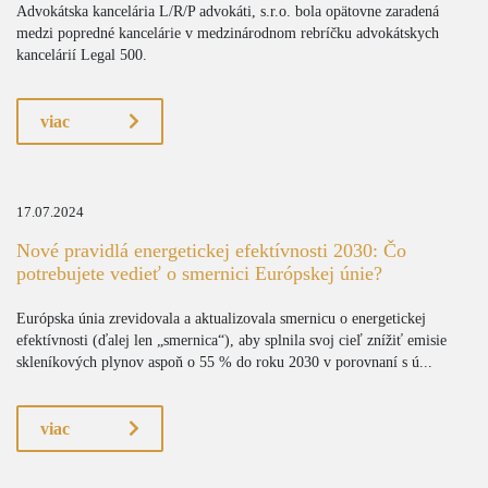
Advokátska kancelária L/R/P advokáti, s.r.o. bola opätovne zaradená
medzi popredné kancelárie v medzinárodnom rebríčku advokátskych
kancelárií Legal 500.
viac
17.07.2024
Nové pravidlá energetickej efektívnosti 2030: Čo
potrebujete vedieť o smernici Európskej únie?
Európska únia zrevidovala a aktualizovala smernicu o energetickej
efektívnosti (ďalej len „smernica“), aby splnila svoj cieľ znížiť emisie
skleníkových plynov aspoň o 55 % do roku 2030 v porovnaní s ú...
viac