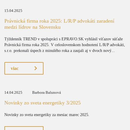
15.04.2025
Právnická firma roka 2025: L/R/P advokáti zaradení
medzi lídrov na Slovensku
Týždenník TREND v spolupráci s EPRAVO.SK vyhlásil víťazov súťaže
Právnická firma roka 2025. V celoslovenskom hodnotení L/R/P advokáti,
s.r.o. prekonali úspech z minulého roka a zaujali aj v dvoch nový...
viac
14.04.2025
Barbora Balunová
Novinky zo sveta energetiky 3/2025
Novinky zo sveta energetiky za mesiac marec 2025.