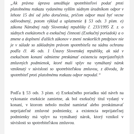
„Ak právna úprava umožňuje spotrebiteľovi podať proti
platobnému rozkazu vydanému vyšším súdnym úradníkom odpor v
lehote 15 dní od jeho doručenia, pričom odpor musí byť vecne
odôvodnený, potom výklad a uplatnenie § 53 ods. 3 písm. e)
zákona Národnej rady Slovenskej republiky č. 233/1995 Z. z. o
súdnych exekútoroch a exekučnej činnosti (Exekučný poriadok) a o
zmene a doplnení ďalších zákonov v znení neskorších predpisov nie
je v súlade so základným právom spotrebiteľa na súdnu ochranu
podľa čl. 46 ods. 1 Ústavy Slovenskej republiky, ak súd v
exekučnom konaní odmietne preskúmať existenciu neprijateľných
zmluvných podmienok, ktoré mali vplyv na vymáhaný nárok
vzniknutý v súvislosti so spotrebiteľskou zmluvou, z dôvodu, že
spotrebiteľ proti platobnému rozkazu odpor nepodal.“
Podľa § 53 ods. 3 písm. e) Exekučného poriadku súd návrh na
vykonanie exekúcie zamietne, ak bol exekučný titul vydaný v
konaní, v ktorom nebolo možné namietať alebo preskúmavať
neprijateľné zmluvné podmienky, a existencia neprijateľnej
podmienky má vplyv na vymáhaný nárok, ktorý vznikol v
súvislosti so spotrebiteľskou zmluvou.