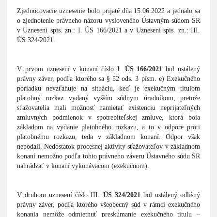
Zjednocovacie uznesenie bolo prijaté dňa 15.06.2022 a jednalo sa
o zjednotenie právneho názoru vysloveného Ústavným súdom SR
v Uznesení spis. zn.: I. ÚS 166/2021 a v Uznesení spis. zn.: III.
ÚS 324/2021.
V prvom uznesení v konaní číslo I.
ÚS 166/2021
bol ustálený
právny záver, podľa ktorého sa § 52 ods. 3 písm. e) Exekučného
poriadku nevzťahuje na situáciu, keď je exekučným titulom
platobný rozkaz vydaný vyšším súdnym úradníkom, pretože
sťažovatelia mali možnosť namietať existenciu neprijateľných
zmluvných podmienok v spotrebiteľskej zmluve, ktorá bola
základom na vydanie platobného rozkazu, a to v odpore proti
platobnému rozkazu, teda v základnom konaní. Odpor však
nepodali. Nedostatok procesnej aktivity sťažovateľov v základnom
konaní nemožno podľa tohto právneho záveru Ústavného súdu SR
nahrádzať v konaní vykonávacom (exekučnom).
V druhom uznesení číslo
III.
ÚS 324/2021
bol ustálený odlišný
právny záver, podľa ktorého všeobecný súd v rámci exekučného
konania nemôže odmietnuť preskúmanie exekučného titulu –