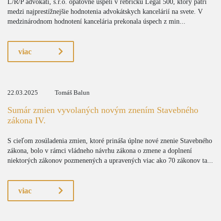
L/R/P advokáti, s.r.o. opätovne uspeli v rebríčku Legal 500, ktorý patrí
medzi najprestížnejšie hodnotenia advokátskych kancelárií na svete. V
medzinárodnom hodnotení kancelária prekonala úspech z min...
viac
22.03.2025
Tomáš Balun
Sumár zmien vyvolaných novým znením Stavebného
zákona IV.
S cieľom zosúladenia zmien, ktoré prináša úplne nové znenie Stavebného
zákona, bolo v rámci vládneho návrhu zákona o zmene a doplnení
niektorých zákonov pozmenených a upravených viac ako 70 zákonov ta...
viac