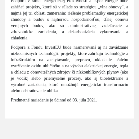
Podpora v rámci energetickej efektívnosti a úspor energie bude
zahŕňať projekty, ktoré sú v súlade so stratégiou „vlna obnovy“, a
najmä jej tri oblasti zamerania: riešenie problematiky energetickej
chudoby a budov s najhoršou hospodárnosťou, ďalej obnova
verejných budov, ako sú administratívne, vzdelávacie a
zdravotnícke zariadenia, a dekarbonizácia vykurovania a
chladenia.
Podpora z Fondu InvestEU bude nasmerovaná aj na zavádzanie
nízkoemisných technológií: projekty, ktoré zahŕňajú technológie a
infraštruktúru na zachytávanie, prepravu, ukladanie a/alebo
využívanie oxidu uhličitého a na výrobu elektrickej energie, tepla
a chladu z obnoviteľných zdrojov či nízkouhlíkových plynov (ako
je vodík) alebo priemyselné procesy, ako aj bioelektrárne a
výrobné zariadenia, ktoré umožňujú energetickú transformáciu
alebo odstraňovanie uhlíka.
Predmetné nariadenie je účinné od 03. júla 2021.