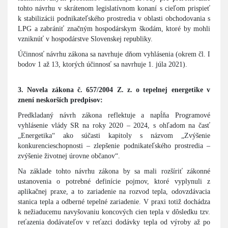
tohto návrhu v skrátenom legislatívnom konaní s cieľom prispieť
k stabilizácii podnikateľského prostredia v oblasti obchodovania s
LPG a zabrániť značným hospodárskym škodám, ktoré by mohli
vzniknúť v hospodárstve Slovenskej republiky.
Účinnosť návrhu zákona sa navrhuje dňom vyhlásenia (okrem čl. I
bodov 1 až 13, ktorých účinnosť sa navrhuje 1. júla 2021).
3. Novela zákona č. 657/2004 Z. z. o tepelnej energetike v
znení neskorších predpisov:
Predkladaný návrh zákona reflektuje a napĺňa Programové
vyhlásenie vlády SR na roky 2020 – 2024, s ohľadom na časť
„Energetika“ ako súčasti kapitoly s názvom „Zvýšenie
konkurencieschopnosti – zlepšenie podnikateľského prostredia –
zvýšenie životnej úrovne občanov“.
Na základe tohto návrhu zákona by sa mali rozšíriť zákonné
ustanovenia o potrebné definície pojmov, ktoré vyplynuli z
aplikačnej praxe, a to zariadenie na rozvod tepla, odovzdávacia
stanica tepla a odberné tepelné zariadenie. V praxi totiž dochádza
k nežiaducemu navyšovaniu koncových cien tepla v dôsledku tzv.
reťazenia dodávateľov v reťazci dodávky tepla od výroby až po