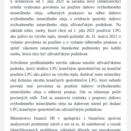
S účinnosťou od 1. júla 2021 sa zavádza nový (elektronický)
systém vydávania povolenia na použitie daňovo zvýhodneného
minerálneho oleja, odberných poukazov na odber daňovo
zvýhodneného minerálneho oleja a evidencie spotreby daňovo
zvýhodneného minerálneho oleja užívateľským podnikom. Na
základe tohto, osoby, ktoré chcú od 1. júla 2021 používať LPG
ako palivo na výrobu tepla, museli požiadať do 31. marca 2021 o
vydanie povolenia na použitie a o vydanie odberného poukazu a
splniť zákonom ustanovené štandardné podmienky pre každú
osobu, ktorá chce byť užívateľským podnikom.
Schválenie predkladaného návrhu zákona umožní užívateľskému
podniku, ktorý dodáva LPG konečným spotrebiteľom na konečné
použitie LPG ako palivo na výrobu tepla, dodávať tento minerálny
olej širšiemu okruhu konečných spotrebiteľov LPG, ktorí nebudú
povinní mať povolenia na použitie daňovo zvýhodneného
minerálneho oleja a odberný poukaz, čím sa eliminuje počet
povinných osôb. Tiež sa ustanovia výnimky z prepravy daňovo
zvýhodneného minerálneho oleja na daňovom území pri dodaní
LPG konečným spotrebiteľom užívateľským podnikom.
Ministerstvo financií SR v spolupráci s finančnou správou
analyzovalo predmetný návrh a má za to, že naliehavosť a rozsah
identifikovaných problémov zakladajú dôvody pre prerokovanie