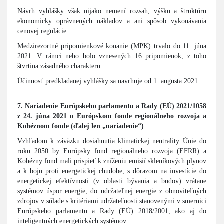
Návrh vyhlášky však nijako nemení rozsah, výšku a štruktúru
ekonomicky oprávnených nákladov a ani spôsob vykonávania
cenovej regulácie.
Medzirezortné pripomienkové konanie (MPK) trvalo do 11. júna
2021. V rámci neho bolo vznesených 16 pripomienok, z toho
štvrtina zásadného charakteru.
Účinnosť predkladanej vyhlášky sa navrhuje od 1. augusta 2021.
7. Nariadenie Európskeho parlamentu a Rady (EÚ) 2021/1058
z 24. júna 2021 o Európskom fonde regionálneho rozvoja a
Kohéznom fonde (ďalej len „nariadenie“)
Vzhľadom k záväzku dosiahnutia klimatickej neutrality Únie do
roku 2050 by Európsky fond regionálneho rozvoja (EFRR) a
Kohézny fond mali prispieť k zníženiu emisií skleníkových plynov
a k boju proti energetickej chudobe, s dôrazom na investície do
energetickej efektívnosti (v oblasti bývania a budov) vrátane
systémov úspor energie, do udržateľnej energie z obnoviteľných
zdrojov v súlade s kritériami udržateľnosti stanovenými v smernici
Európskeho parlamentu a Rady (EÚ) 2018/2001, ako aj do
inteligentných energetických systémov.