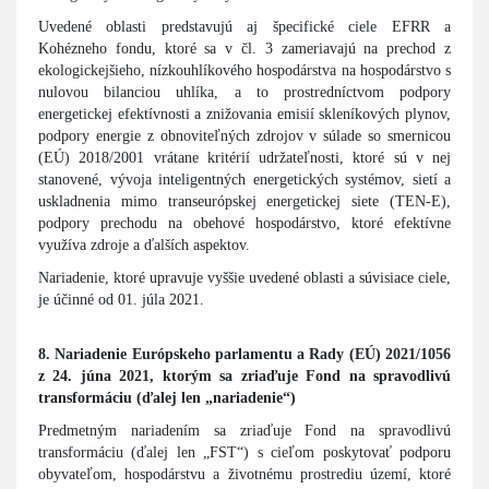
Uvedené oblasti predstavujú aj špecifické ciele EFRR a
Kohézneho fondu, ktoré sa v čl. 3 zameriavajú na prechod z
ekologickejšieho, nízkouhlíkového hospodárstva na hospodárstvo s
nulovou bilanciou uhlíka, a to prostredníctvom podpory
energetickej efektívnosti a znižovania emisií skleníkových plynov,
podpory energie z obnoviteľných zdrojov v súlade so smernicou
(EÚ) 2018/2001 vrátane kritérií udržateľnosti, ktoré sú v nej
stanovené, vývoja inteligentných energetických systémov, sietí a
uskladnenia mimo transeurópskej energetickej siete (TEN-E),
podpory prechodu na obehové hospodárstvo, ktoré efektívne
využíva zdroje a ďalších aspektov.
Nariadenie, ktoré upravuje vyššie uvedené oblasti a súvisiace ciele,
je účinné od 01. júla 2021.
8. Nariadenie Európskeho parlamentu a Rady (EÚ) 2021/1056
z 24. júna 2021, ktorým sa zriaďuje Fond na spravodlivú
transformáciu (ďalej len „nariadenie“)
Predmetným nariadením sa zriaďuje Fond na spravodlivú
transformáciu (ďalej len „FST“) s cieľom poskytovať podporu
obyvateľom, hospodárstvu a životnému prostrediu území, ktoré