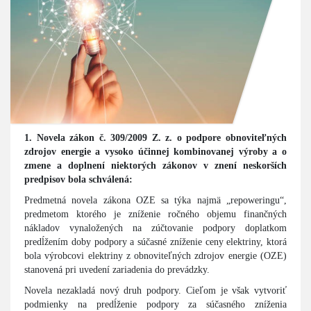
1. Novela zákon č. 309/2009 Z. z. o podpore obnoviteľných
zdrojov energie a vysoko účinnej kombinovanej výroby a o
zmene a doplnení niektorých zákonov v znení neskorších
predpisov bola schválená:
Predmetná novela zákona OZE sa týka najmä „repoweringu“,
predmetom ktorého je zníženie ročného objemu finančných
nákladov vynaložených na zúčtovanie podpory doplatkom
predĺžením doby podpory a súčasné zníženie ceny elektriny, ktorá
bola výrobcovi elektriny z obnoviteľných zdrojov energie (OZE)
stanovená pri uvedení zariadenia do prevádzky.
Novela nezakladá nový druh podpory. Cieľom je však vytvoriť
podmienky na predĺženie podpory za súčasného zníženia