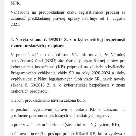
MPK.
Vzhľadom na predpokladanú dĺžku legislatívneho procesu sa
účinnosť predkladanej právnej úpravy navrhuje od 1. augusta
2021.
4. Novela zákona č. 69/2018 Z. z. o kybernetickej bezpečnosti
v znení neskorších predpisov:
V predchádzajúcom období sme Vás informovali, že Národný
bezpečnostný úrad (NBÚ) ako ústredný organ štátnej správy pre
kybernetickú bezpečnosť (KB) pripravil na základe schváleného
Programového vyhlásenia vlády SR na roky 2020-2024 a úlohy
vyplývajúcej z Plánu legislatívnych úloh vlády SR, návrh novely
zákona č. 69/2018 Z. z. o kybernetickej bezpečnosti v znení
neskorších predpisov.
Cieľom predkladaného návrhu zákona bolo:
o posilniť legislatívnu úpravu v oblasti KB s dôrazom na
posilnenie právomocí príslušných vnútroštátnych orgánov;
o precizovať niektoré definície (sieť a informačný systém, KB);
o úprava procesného postupu pri certifikácii KB, ktorá vyplýva z