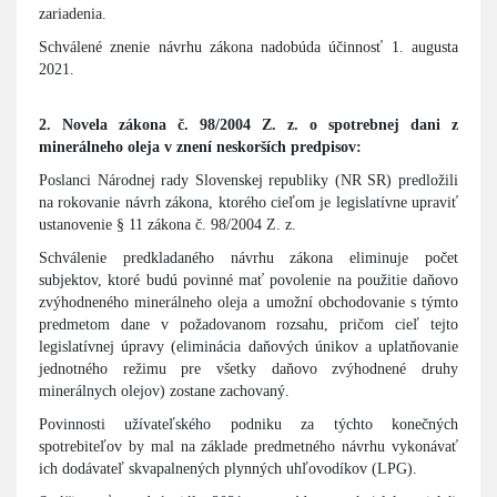
zariadenia.
Schválené znenie návrhu zákona nadobúda účinnosť 1. augusta
2021.
2. Novela zákona č. 98/2004 Z. z. o spotrebnej dani z
minerálneho oleja v znení neskorších predpisov:
Poslanci Národnej rady Slovenskej republiky (NR SR) predložili
na rokovanie návrh zákona, ktorého cieľom je legislatívne upraviť
ustanovenie § 11 zákona č. 98/2004 Z. z.
Schválenie predkladaného návrhu zákona eliminuje počet
subjektov, ktoré budú povinné mať povolenie na použitie daňovo
zvýhodneného minerálneho oleja a umožní obchodovanie s týmto
predmetom dane v požadovanom rozsahu, pričom cieľ tejto
legislatívnej úpravy (eliminácia daňových únikov a uplatňovanie
jednotného režimu pre všetky daňovo zvýhodnené druhy
minerálnych olejov) zostane zachovaný.
Povinnosti užívateľského podniku za týchto konečných
spotrebiteľov by mal na základe predmetného návrhu vykonávať
ich dodávateľ skvapalnených plynných uhľovodíkov (LPG).