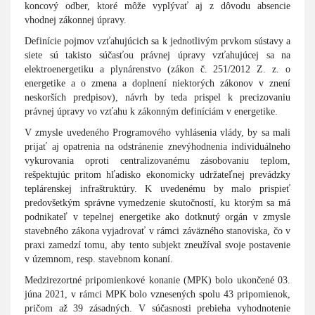
koncový odber, ktoré môže vyplývať aj z dôvodu absencie
vhodnej zákonnej úpravy.
Definície pojmov vzťahujúcich sa k jednotlivým prvkom sústavy a
siete sú takisto súčasťou právnej úpravy vzťahujúcej sa na
elektroenergetiku a plynárenstvo (zákon č. 251/2012 Z. z. o
energetike a o zmena a doplnení niektorých zákonov v znení
neskorších predpisov), návrh by teda prispel k precizovaniu
právnej úpravy vo vzťahu k zákonným definíciám v energetike.
V zmysle uvedeného Programového vyhlásenia vlády, by sa mali
prijať aj opatrenia na odstránenie znevýhodnenia individuálneho
vykurovania oproti centralizovanému zásobovaniu teplom,
rešpektujúc pritom hľadisko ekonomicky udržateľnej prevádzky
teplárenskej infraštruktúry. K uvedenému by malo prispieť
predovšetkým správne vymedzenie skutočností, ku ktorým sa má
podnikateľ v tepelnej energetike ako dotknutý orgán v zmysle
stavebného zákona vyjadrovať v rámci záväzného stanoviska, čo v
praxi zamedzí tomu, aby tento subjekt zneužíval svoje postavenie
v územnom, resp. stavebnom konaní.
Medzirezortné pripomienkové konanie (MPK) bolo ukončené 03.
júna 2021, v rámci MPK bolo vznesených spolu 43 pripomienok,
pričom až 39 zásadných. V súčasnosti prebieha vyhodnotenie