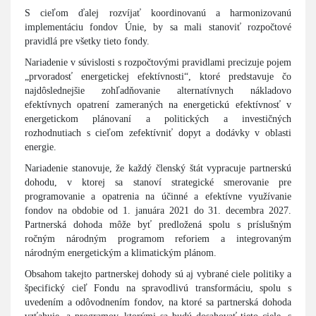
S cieľom ďalej rozvíjať koordinovanú a harmonizovanú
implementáciu fondov Únie, by sa mali stanoviť rozpočtové
pravidlá pre všetky tieto fondy.
Nariadenie v súvislosti s rozpočtovými pravidlami precizuje pojem
„prvoradosť energetickej efektívnosti“, ktoré predstavuje čo
najdôslednejšie zohľadňovanie alternatívnych nákladovo
efektívnych opatrení zameraných na energetickú efektívnosť v
energetickom plánovaní a politických a investičných
rozhodnutiach s cieľom zefektívniť dopyt a dodávky v oblasti
energie.
Nariadenie stanovuje, že každý členský štát vypracuje partnerskú
dohodu, v ktorej sa stanoví strategické smerovanie pre
programovanie a opatrenia na účinné a efektívne využívanie
fondov na obdobie od 1. januára 2021 do 31. decembra 2027.
Partnerská dohoda môže byť predložená spolu s príslušným
ročným národným programom reforiem a integrovaným
národným energetickým a klimatickým plánom.
Obsahom takejto partnerskej dohody sú aj vybrané ciele politiky a
špecifický cieľ Fondu na spravodlivú transformáciu, spolu s
uvedením a odôvodnením fondov, na ktoré sa partnerská dohoda