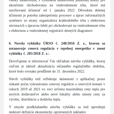
všetky ustanovenia, s výnimkou ustanovenia jednotnej lehoty pre
ukončenie obchodovania na vnútrodennom trhu, ktoré má
navrhovanú účinnosť od 1. januára 2022. Dôvodom delenej
účinnosti je potreba zabezpečenia procesov a úprav informačných
systémov zo strany organizátora krátkodobého trhu s elektrinou
súvisiacich s úpravou lehôt pri obchodovaní na vnútrodennom trhu
s elektrinou a vnútrodennej registrácii denných diagramov.
6. Novela vyhlášky ÚRSO č. 248/2016 Z. z., ktorou sa
ustanovuje cenová regulácia v tepelnej energetike v znení
vyhlášky č. 205/2018 Z. z.:
Dovoľujeme si informovať Vás ohľadom návrhu vyhlášky, ktorej
cieľom je taktiež aktualizácia súčasného regulačného obdobia,
ktoré bolo rovnako predĺžené do 31. decembra 2022.
Návrh vyhlášky tiež reflektuje skúsenosti z aplikačnej praxe
získané počas vykonávania cenovej regulácie a cenových konaní v
rokoch 2019 až 2021 vo veci určenia maximálnej ceny tepla pre
nových dodávateľov alebo nové lokality alebo zmeny ceny za
výrobu, distribúciu a dodávku tepla.
V zmysle predkladaného návrhu vyhlášky sa tiež upresňujú
niektoré definície ekonomicky oprávnených nákladov.