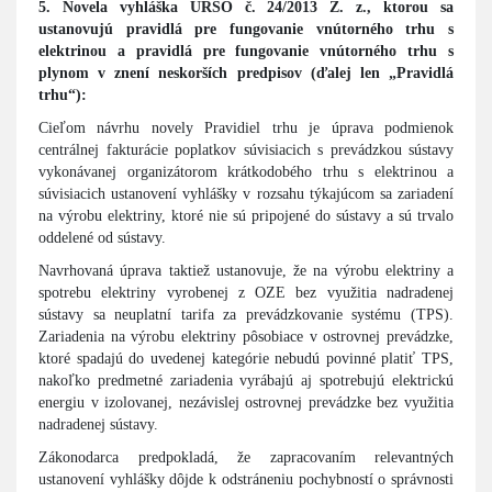
5. Novela vyhláška ÚRSO č. 24/2013 Z. z., ktorou sa
ustanovujú pravidlá pre fungovanie vnútorného trhu s
elektrinou a pravidlá pre fungovanie vnútorného trhu s
plynom v znení neskorších predpisov (ďalej len „Pravidlá
trhu“):
Cieľom návrhu novely Pravidiel trhu je úprava podmienok
centrálnej fakturácie poplatkov súvisiacich s prevádzkou sústavy
vykonávanej organizátorom krátkodobého trhu s elektrinou a
súvisiacich ustanovení vyhlášky v rozsahu týkajúcom sa zariadení
na výrobu elektriny, ktoré nie sú pripojené do sústavy a sú trvalo
oddelené od sústavy.
Navrhovaná úprava taktiež ustanovuje, že na výrobu elektriny a
spotrebu elektriny vyrobenej z OZE bez využitia nadradenej
sústavy sa neuplatní tarifa za prevádzkovanie systému (TPS).
Zariadenia na výrobu elektriny pôsobiace v ostrovnej prevádzke,
ktoré spadajú do uvedenej kategórie nebudú povinné platiť TPS,
nakoľko predmetné zariadenia vyrábajú aj spotrebujú elektrickú
energiu v izolovanej, nezávislej ostrovnej prevádzke bez využitia
nadradenej sústavy.
Zákonodarca predpokladá, že zapracovaním relevantných
ustanovení vyhlášky dôjde k odstráneniu pochybností o správnosti