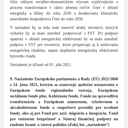
čelia vážnym sociálno-ekonomickým výzvam vyplývajúcim z
procesu transformácie v rámci plnenia cieľov Únie v oblasti
energetiky a klímy do roku 2030 a dosahovania klimaticky
neutrálneho hospodárstva Únie do roku 2050.
V nariadení by sa teda mali stanoviť druhy investícií, ktorých
výdavky by sa malo umožniť podporovať z FST. Pri podpore
opatrení v oblasti energetickej efektívnosti by sa mala umožniť
podpora z FST pre investície, ktoré prispievajú aj k znižovaniu
energetickej chudoby, najmä zlepšením energetickej efektívnosti
bytového fondu.
Nariadenie je účinné od 01. júla 2021.
9. Nariadenie Európskeho parlamentu a Rady (EÚ) 2021/1060
z 24. júna 2021, ktorým sa stanovujú spoločné ustanovenia o
Európskom fonde regionálneho rozvoja, Európskom
sociálnom fonde plus, Kohéznom fonde, Fonde na spravodlivú
transformáciu a Európskom námornom, rybolovnom a
akvakultúrnom fonde a rozpočtové pravidlá pre uvedené
fondy, ako aj pre Fond pre azyl, migráciu a integráciu, Fond
pre vnútornú bezpečnosť a Nástroj finančnej podpory na
riadenie hraníc a vízovú politiku (ďalej len „nariadenie“)