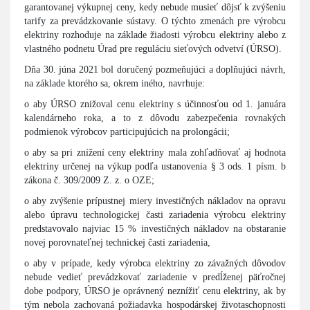
garantovanej výkupnej ceny, kedy nebude musieť dôjsť k zvýšeniu
tarify za prevádzkovanie sústavy. O týchto zmenách pre výrobcu
elektriny rozhoduje na základe žiadosti výrobcu elektriny alebo z
vlastného podnetu Úrad pre reguláciu sieťových odvetví (ÚRSO).
Dňa 30. júna 2021 bol doručený pozmeňujúci a doplňujúci návrh,
na základe ktorého sa, okrem iného, navrhuje:
o aby ÚRSO znižoval cenu elektriny s účinnosťou od 1. januára
kalendárneho roka, a to z dôvodu zabezpečenia rovnakých
podmienok výrobcov participujúcich na prolongácii;
o aby sa pri znížení ceny elektriny mala zohľadňovať aj hodnota
elektriny určenej na výkup podľa ustanovenia § 3 ods. 1 písm. b
zákona č. 309/2009 Z. z. o OZE;
o aby zvýšenie prípustnej miery investičných nákladov na opravu
alebo úpravu technologickej časti zariadenia výrobcu elektriny
predstavovalo najviac 15 % investičných nákladov na obstaranie
novej porovnateľnej technickej časti zariadenia,
o aby v prípade, kedy výrobca elektriny zo závažných dôvodov
nebude vedieť prevádzkovať zariadenie v predĺženej päťročnej
dobe podpory, ÚRSO je oprávnený neznížiť cenu elektriny, ak by
tým nebola zachovaná požiadavka hospodárskej životaschopnosti