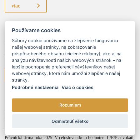
viac
Používame cookies
17.07.2025
Súbory cookie používame na zlepšenie fungovania
Novinky zo sveta energetiky za mesiac jún 2025
našej webovej stránky, na zobrazovanie
prispôsobeného obsahu (cielené reklamy), ako aj na
Novinky zo sveta energetiky za mesiac jún 2025
analýzu návštevnosti našich webových stránok – na
lepšie pochopenie preferencií návštevníkov našej
webovej stránky, ktoré nám umožní zlepšenie našej
viac
stránky.
Podrobné nastavenia
Viac o cookies
15.04.2025
Rozumiem
Právnická firma roka 2025: L/R/P advokáti zaradení
medzi lídrov na Slovensku
Odmietnúť všetko
Týždenník TREND v spolupráci s EPRAVO.SK vyhlásil víťazov súťaže
Právnická firma roka 2025. V celoslovenskom hodnotení L/R/P advokáti,