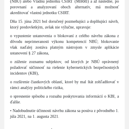
(NBÚ) alebo Vládnu jednotku CSIRT (MIRRI) a až následne, po
porovnaní a analyzovaní oboch alternatív, má možnosť
akreditovať vlastnú jednotku CSIRT.
Dňa 15. júna 2021 bol doručený pozmeňujúci a doplňujúci návrh,
ktorý predovšetkým, avšak nie výlučne, upravuje:
o vypustenie ustanovenia o blokovaní z celého návrhu zákona z
dôvodu neprimeranosti výkonu kompetencií NBÚ; blokovanie
však naďalej zostáva platným nástrojom v zmysle aplikácie
ustanovení § 27 zákona,
o zúženie zoznamu subjektov, od ktorých je NBÚ oprávnený
požadovať súčinnosť na riešenie kybernetických bezpečnostných
incidentov (KBI),
o rozšírenie čiastkových oblastí, ktoré by mal štát zohľadňovať v
rámci analýzy politického rizika,
o spresnenie spôsobu a rozsahu poskytovania informácií o KBI, a
ďalšie.
• Nadobudnutie účinnosti návrhu zákona sa posúva z pôvodného 1.
júla 2021, na 1. augusta 2021.