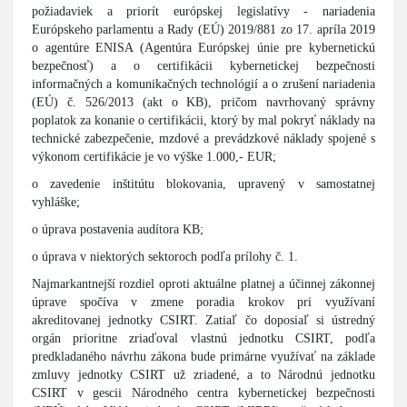
požiadaviek a priorít európskej legislatívy - nariadenia
Európskeho parlamentu a Rady (EÚ) 2019/881 zo 17. apríla 2019
o agentúre ENISA (Agentúra Európskej únie pre kybernetickú
bezpečnosť) a o certifikácii kybernetickej bezpečnosti
informačných a komunikačných technológií a o zrušení nariadenia
(EÚ) č. 526/2013 (akt o KB), pričom navrhovaný správny
poplatok za konanie o certifikácii, ktorý by mal pokryť náklady na
technické zabezpečenie, mzdové a prevádzkové náklady spojené s
výkonom certifikácie je vo výške 1.000,- EUR;
o zavedenie inštitútu blokovania, upravený v samostatnej
vyhláške;
o úprava postavenia audítora KB;
o úprava v niektorých sektoroch podľa prílohy č. 1.
Najmarkantnejší rozdiel oproti aktuálne platnej a účinnej zákonnej
úprave spočíva v zmene poradia krokov pri využívaní
akreditovanej jednotky CSIRT. Zatiaľ čo doposiaľ si ústredný
orgán prioritne zriaďoval vlastnú jednotku CSIRT, podľa
predkladaného návrhu zákona bude primárne využívať na základe
zmluvy jednotky CSIRT už zriadené, a to Národnú jednotku
CSIRT v gescii Národného centra kybernetickej bezpečnosti