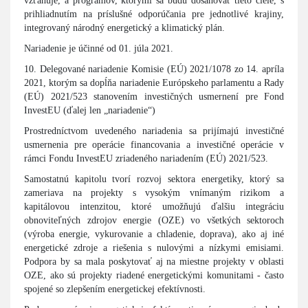
vzťahuje, a programov, ktorými sa budú dosahovať tieto ciele, s
prihliadnutím na príslušné odporúčania pre jednotlivé krajiny,
integrovaný národný energetický a klimatický plán.
Nariadenie je účinné od 01. júla 2021.
10. Delegované nariadenie Komisie (EÚ) 2021/1078 zo 14. apríla
2021, ktorým sa dopĺňa nariadenie Európskeho parlamentu a Rady
(EÚ) 2021/523 stanovením investičných usmernení pre Fond
InvestEU (ďalej len „nariadenie“)
Prostredníctvom uvedeného nariadenia sa prijímajú investičné
usmernenia pre operácie financovania a investičné operácie v
rámci Fondu InvestEU zriadeného nariadením (EÚ) 2021/523.
Samostatnú kapitolu tvorí rozvoj sektora energetiky, ktorý sa
zameriava na projekty s vysokým vnímaným rizikom a
kapitálovou intenzitou, ktoré umožňujú ďalšiu integráciu
obnoviteľných zdrojov energie (OZE) vo všetkých sektoroch
(výroba energie, vykurovanie a chladenie, doprava), ako aj iné
energetické zdroje a riešenia s nulovými a nízkymi emisiami.
Podpora by sa mala poskytovať aj na miestne projekty v oblasti
OZE, ako sú projekty riadené energetickými komunitami - často
spojené so zlepšením energetickej efektívnosti.