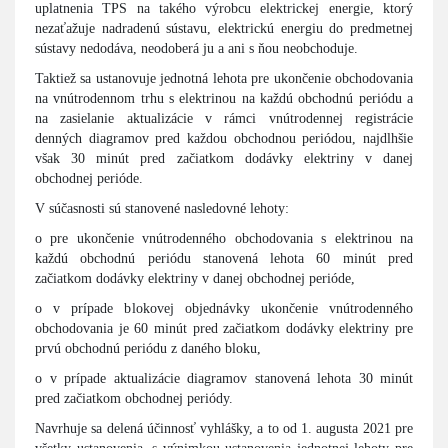
uplatnenia TPS na takého výrobcu elektrickej energie, ktorý
nezaťažuje nadradenú sústavu, elektrickú energiu do predmetnej
sústavy nedodáva, neodoberá ju a ani s ňou neobchoduje.
Taktiež sa ustanovuje jednotná lehota pre ukončenie obchodovania
na vnútrodennom trhu s elektrinou na každú obchodnú periódu a
na zasielanie aktualizácie v rámci vnútrodennej registrácie
denných diagramov pred každou obchodnou periódou, najdlhšie
však 30 minút pred začiatkom dodávky elektriny v danej
obchodnej perióde.
V súčasnosti sú stanovené nasledovné lehoty:
o pre ukončenie vnútrodenného obchodovania s elektrinou na
každú obchodnú periódu stanovená lehota 60 minút pred
začiatkom dodávky elektriny v danej obchodnej perióde,
o v prípade blokovej objednávky ukončenie vnútrodenného
obchodovania je 60 minút pred začiatkom dodávky elektriny pre
prvú obchodnú periódu z daného bloku,
o v prípade aktualizácie diagramov stanovená lehota 30 minút
pred začiatkom obchodnej periódy.
Navrhuje sa delená účinnosť vyhlášky, a to od 1. augusta 2021 pre