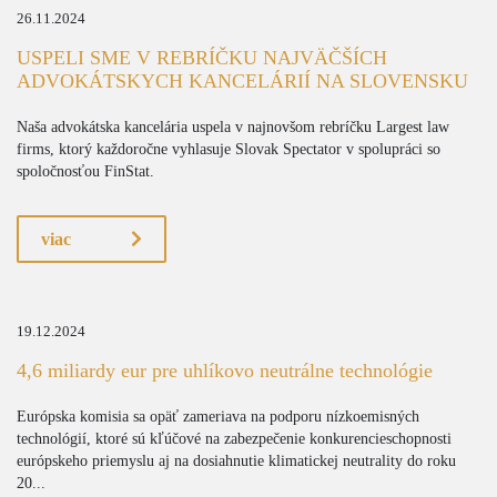
26.11.2024
USPELI SME V REBRÍČKU NAJVÄČŠÍCH
ADVOKÁTSKYCH KANCELÁRIÍ NA SLOVENSKU
Naša advokátska kancelária uspela v najnovšom rebríčku Largest law
firms, ktorý každoročne vyhlasuje Slovak Spectator v spolupráci so
spoločnosťou FinStat.
viac
19.12.2024
4,6 miliardy eur pre uhlíkovo neutrálne technológie
Európska komisia sa opäť zameriava na podporu nízkoemisných
technológií, ktoré sú kľúčové na zabezpečenie konkurencieschopnosti
európskeho priemyslu aj na dosiahnutie klimatickej neutrality do roku
20...