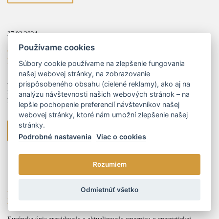
27.03.2024
Používame cookies
Opätovný úspech L/R/P advokátov v rámci rebríčka
LEGAL 500
Súbory cookie používame na zlepšenie fungovania
našej webovej stránky, na zobrazovanie
Advokátska kancelária L/R/P advokáti, s.r.o. bola opätovne zaradená
prispôsobeného obsahu (cielené reklamy), ako aj na
medzi popredné kancelárie v medzinárodnom rebríčku advokátskych
analýzu návštevnosti našich webových stránok – na
kancelárií Legal 500.
lepšie pochopenie preferencií návštevníkov našej
webovej stránky, ktoré nám umožní zlepšenie našej
stránky.
viac
Podrobné nastavenia
Viac o cookies
Rozumiem
17.07.2024
Nové pravidlá energetickej efektívnosti 2030: Čo
Odmietnúť všetko
potrebujete vedieť o smernici Európskej únie?