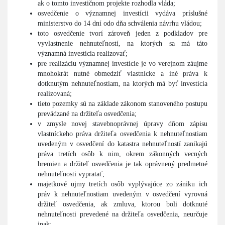
ak o tomto investičnom projekte rozhodla vláda;
osvedčenie o významnej investícii vydáva príslušné
ministerstvo do 14 dní odo dňa schválenia návrhu vládou;
toto osvedčenie tvorí zároveň jeden z podkladov pre
vyvlastnenie nehnuteľností, na ktorých sa má táto
významná investícia realizovať;
pre realizáciu významnej investície je vo verejnom záujme
mnohokrát nutné obmedziť vlastnícke a iné práva k
dotknutým nehnuteľnostiam, na ktorých má byť investícia
realizovaná;
tieto pozemky sú na základe zákonom stanoveného postupu
prevádzané na držiteľa osvedčenia;
v zmysle novej stavebnoprávnej úpravy dňom zápisu
vlastníckeho práva držiteľa osvedčenia k nehnuteľnostiam
uvedeným v osvedčení do katastra nehnuteľností zanikajú
práva tretích osôb k nim, okrem zákonných vecných
bremien a držiteľ osvedčenia je tak oprávnený predmetné
nehnuteľnosti vypratať;
majetkové ujmy tretích osôb vyplývajúce zo zániku ich
práv k nehnuteľnostiam uvedeným v osvedčení vyrovná
držiteľ osvedčenia, ak zmluva, ktorou boli dotknuté
nehnuteľnosti prevedené na držiteľa osvedčenia, neurčuje
inak;