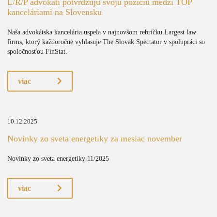
L/R/P advokáti potvrdzujú svoju pozíciu medzi TOP
kanceláriami na Slovensku
Naša advokátska kancelária uspela v najnovšom rebríčku Largest law
firms, ktorý každoročne vyhlasuje The Slovak Spectator v spolupráci so
spoločnosťou FinStat.
viac
10.12.2025
Novinky zo sveta energetiky za mesiac november
Novinky zo sveta energetiky 11/2025
viac