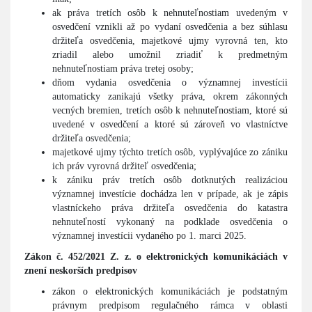
ak práva tretích osôb k nehnuteľnostiam uvedeným v
osvedčení vznikli až po vydaní osvedčenia a bez súhlasu
držiteľa osvedčenia, majetkové ujmy vyrovná ten, kto
zriadil alebo umožnil zriadiť k predmetným
nehnuteľnostiam práva tretej osoby;
dňom vydania osvedčenia o významnej investícii
automaticky zanikajú všetky práva, okrem zákonných
vecných bremien, tretích osôb k nehnuteľnostiam, ktoré sú
uvedené v osvedčení a ktoré sú zároveň vo vlastníctve
držiteľa osvedčenia;
majetkové ujmy týchto tretích osôb, vyplývajúce zo zániku
ich práv vyrovná držiteľ osvedčenia;
k zániku práv tretích osôb dotknutých realizáciou
významnej investície dochádza len v prípade, ak je zápis
vlastníckeho práva držiteľa osvedčenia do katastra
nehnuteľností vykonaný na podklade osvedčenia o
významnej investícii vydaného po 1. marci 2025.
Zákon č. 452/2021 Z. z. o elektronických komunikáciách v
znení neskorších predpisov
zákon o elektronických komunikáciách je podstatným
právnym predpisom regulačného rámca v oblasti