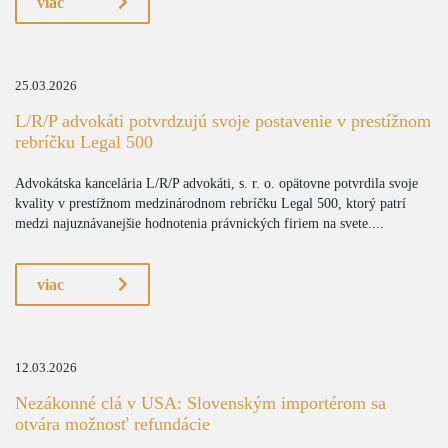
viac
25.03.2026
L/R/P advokáti potvrdzujú svoje postavenie v prestížnom
rebríčku Legal 500
Advokátska kancelária L/R/P advokáti, s. r. o. opätovne potvrdila svoje
kvality v prestížnom medzinárodnom rebríčku Legal 500, ktorý patrí
medzi najuznávanejšie hodnotenia právnických firiem na svete....
viac
12.03.2026
Nezákonné clá v USA: Slovenským importérom sa
otvára možnosť refundácie