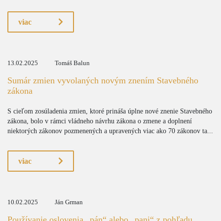
viac
13.02.2025
Tomáš Balun
Sumár zmien vyvolaných novým znením Stavebného
zákona
S cieľom zosúladenia zmien, ktoré prináša úplne nové znenie Stavebného
zákona, bolo v rámci vládneho návrhu zákona o zmene a doplnení
niektorých zákonov pozmenených a upravených viac ako 70 zákonov ta...
viac
10.02.2025
Ján Grman
Používanie oslovenia „pán“ alebo „pani“ z pohľadu