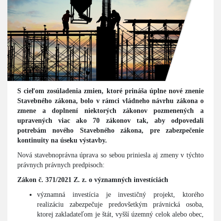
S cieľom zosúladenia zmien, ktoré prináša úplne nové znenie
Stavebného zákona, bolo v rámci vládneho návrhu zákona o
zmene a doplnení niektorých zákonov pozmenených a
upravených viac ako 70 zákonov tak, aby odpovedali
potrebám nového Stavebného zákona, pre zabezpečenie
kontinuity na úseku výstavby.
Nová stavebnoprávna úprava so sebou priniesla aj zmeny v týchto
právnych právnych predpisoch:
Zákon č. 371/2021 Z. z. o významných investíciách
významná investícia je investičný projekt, ktorého
realizáciu zabezpečuje predovšetkým právnická osoba,
ktorej zakladateľom je štát, vyšší územný celok alebo obec,