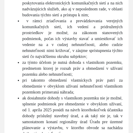
poskytovania elektronických komunikačných sietí a na nich
nadväzujúcich služieb, ako aj v neposlednom rade, v oblasti
budovania týchto sietí a prístupu k nim;
v rámci zriaďovania a prevádzkovania verejných
komunikačných sietí, ich vedení a pridružených
prostriedkov je možné, za zákonom stanovených
podmienok, počas ich výstavby stavať a umiestňovať ich
vedenie na a v cudzej nehnuteľnosti, alebo cudzie
nehnuteľnosti nimi križovať, v záujme sprístupnenia týchto
sietí čo najväčšiemu okruhu subjektov;
za týmto účelom je nutná dohoda s vlastníkom pozemku,
predmetom ktorej je rozsah práv a obmedzení v užívaní
pozemku alebo nehnuteľnosti;
pri takomto obmedzení vlastníckych práv patrí za
obmedzenie v obvyklom užívaní nehnuteľnosti vlastníkom
pozemkom primeraná náhrada;
ak dosiahnutie dohody s vlastníkom pozemku nie je možné,
splnenie podmienok pre obmedzenie v obvyklom užívaní,
od 1. apríla 2025 posúdi na návrh ktoréhokoľvek účastníka
dohody príslušný stavebný úrad, a ak taký nie je, tak v
samostatnom konaní regionálny úrad Úradu pre územné
plánovanie a výstavbu, v ktorého obvode sa nachádza