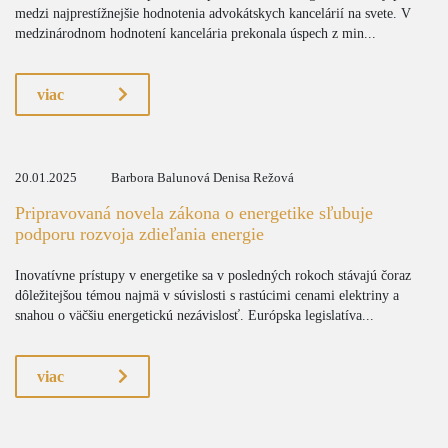
medzi najprestížnejšie hodnotenia advokátskych kancelárií na svete. V
medzinárodnom hodnotení kancelária prekonala úspech z min...
viac
20.01.2025
Barbora Balunová Denisa Režová
Pripravovaná novela zákona o energetike sľubuje
podporu rozvoja zdieľania energie
Inovatívne prístupy v energetike sa v posledných rokoch stávajú čoraz
dôležitejšou témou najmä v súvislosti s rastúcimi cenami elektriny a
snahou o väčšiu energetickú nezávislosť. Európska legislatíva...
viac