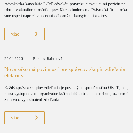
Advokátska kancelária L/R/P advokáti potvrdzuje svoju silnú pozíciu na
trhu – v aktuálnom ročníku prestížneho hodnotenia Právnická firma roka
sme uspeli naprieč viacerými odbornými kategóriami a zárov...
viac
29.04.2026
Barbora Balunová
Nová zákonná povinnosť pre správcov skupín zdieľania
elektriny
Každý správca skupiny zdieľania je povinný so spoločnosťou OKTE, a.s.,
ktorá vystupuje ako organizátor krátkodobého trhu s elektrinou, uzatvoriť
zmluvu o vyhodnotení zdieľania.
viac