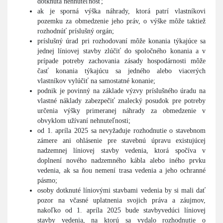
dotknutá nehnuteľnosť;
ak je sporná výška náhrady, ktorá patrí vlastníkovi
pozemku za obmedzenie jeho práv, o výške môže taktiež
rozhodnúť príslušný orgán;
príslušný úrad pri rozhodovaní môže konania týkajúce sa
jednej líniovej stavby zlúčiť do spoločného konania a v
prípade potreby zachovania zásady hospodárnosti môže
časť konania týkajúcu sa jedného alebo viacerých
vlastníkov vylúčiť na samostatné konanie;
podnik je povinný na základe výzvy príslušného úradu na
vlastné náklady zabezpečiť znalecký posudok pre potreby
určenia výšky primeranej náhrady za obmedzenie v
obvyklom užívaní nehnuteľnosti;
od 1. apríla 2025 sa nevyžaduje rozhodnutie o stavebnom
zámere ani ohlásenie pre stavebnú úpravu existujúcej
nadzemnej líniovej stavby vedenia, ktorá spočíva v
doplnení nového nadzemného kábla alebo iného prvku
vedenia, ak sa ňou nemení trasa vedenia a jeho ochranné
pásmo;
osoby dotknuté líniovými stavbami vedenia by si mali dať
pozor na včasné uplatnenia svojich práva a záujmov,
nakoľko od 1. apríla 2025 bude stavbyvedúci líniovej
stavby vedenia, na ktorú sa vydalo rozhodnutie o