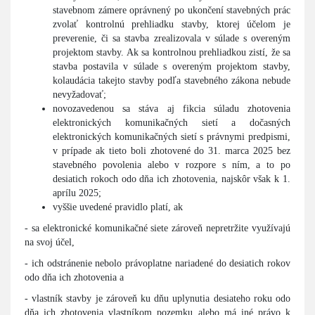
stavebnom zámere oprávnený po ukončení stavebných prác
zvolať kontrolnú prehliadku stavby, ktorej účelom je
preverenie, či sa stavba zrealizovala v súlade s overeným
projektom stavby. Ak sa kontrolnou prehliadkou zistí, že sa
stavba postavila v súlade s overeným projektom stavby,
kolaudácia takejto stavby podľa stavebného zákona nebude
nevyžadovať;
novozavedenou sa stáva aj fikcia súladu zhotovenia
elektronických komunikačných sietí a dočasných
elektronických komunikačných sietí s právnymi predpismi,
v prípade ak tieto boli zhotovené do 31. marca 2025 bez
stavebného povolenia alebo v rozpore s ním, a to po
desiatich rokoch odo dňa ich zhotovenia, najskôr však k 1.
aprílu 2025;
vyššie uvedené pravidlo platí, ak
- sa elektronické komunikačné siete zároveň nepretržite využívajú
na svoj účel,
- ich odstránenie nebolo právoplatne nariadené do desiatich rokov
odo dňa ich zhotovenia a
- vlastník stavby je zároveň ku dňu uplynutia desiateho roku odo
dňa ich zhotovenia vlastníkom pozemku alebo má iné právo k