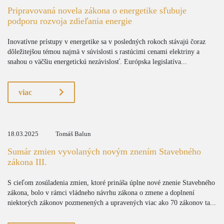
Pripravovaná novela zákona o energetike sľubuje
podporu rozvoja zdieľania energie
Inovatívne prístupy v energetike sa v posledných rokoch stávajú čoraz
dôležitejšou témou najmä v súvislosti s rastúcimi cenami elektriny a
snahou o väčšiu energetickú nezávislosť. Európska legislatíva...
viac
18.03.2025
Tomáš Balun
Sumár zmien vyvolaných novým znením Stavebného
zákona III.
S cieľom zosúladenia zmien, ktoré prináša úplne nové znenie Stavebného
zákona, bolo v rámci vládneho návrhu zákona o zmene a doplnení
niektorých zákonov pozmenených a upravených viac ako 70 zákonov ta...