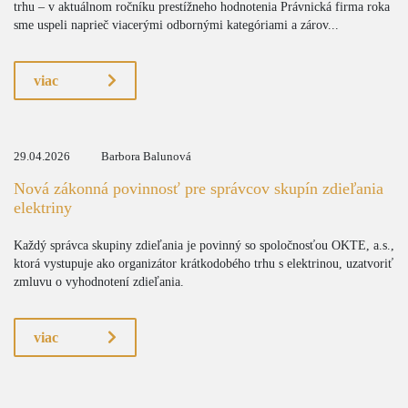
trhu – v aktuálnom ročníku prestížneho hodnotenia Právnická firma roka
sme uspeli naprieč viacerými odbornými kategóriami a zárov...
viac
29.04.2026
Barbora Balunová
Nová zákonná povinnosť pre správcov skupín zdieľania
elektriny
Každý správca skupiny zdieľania je povinný so spoločnosťou OKTE, a.s.,
ktorá vystupuje ako organizátor krátkodobého trhu s elektrinou, uzatvoriť
zmluvu o vyhodnotení zdieľania.
viac