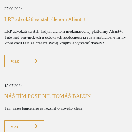
27.09.2024
LRP advokáti sa stali členom Aliant +
LRP advokáti sa stali hrdým členom medzinárodnej platformy Aliant+.
Táto sieť právnických a účtovných spoločností prepája ambiciózne firmy,
ktoré chcú rásť za hranice svojej krajiny a vytvárať dôveryh...
viac
15.07.2024
NÁŠ TÍM POSILNIL TOMÁŠ BALUN
Tím našej kancelárie sa rozšíril o nového člena.
viac