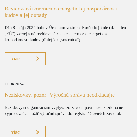
Revidovaná smernica o energetickej hospodárnosti
budov a jej dopady
Dňa 8. mája 2024 bolo v Úradnom vestníku Európskej únie (ďalej len
„EÚ“) zverejnené revidované znenie smernice o energetickej
hospodárnosti budov (ďalej len „smernica“).
viac
11.06.2024
Neziskovky, pozor! Výročnú správu neodkladajte
Neziskovým organizáciám vyplýva zo zákona povinnosť každoročne
vypracovať a uložiť výročnú správu do registra účtovných závierok.
viac