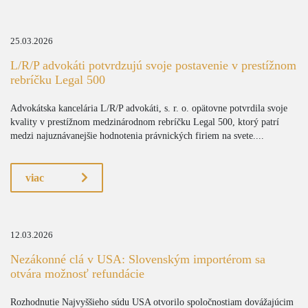
25.03.2026
L/R/P advokáti potvrdzujú svoje postavenie v prestížnom
rebríčku Legal 500
Advokátska kancelária L/R/P advokáti, s. r. o. opätovne potvrdila svoje
kvality v prestížnom medzinárodnom rebríčku Legal 500, ktorý patrí
medzi najuznávanejšie hodnotenia právnických firiem na svete....
viac
12.03.2026
Nezákonné clá v USA: Slovenským importérom sa
otvára možnosť refundácie
Rozhodnutie Najvyššieho súdu USA otvorilo spoločnostiam dovážajúcim