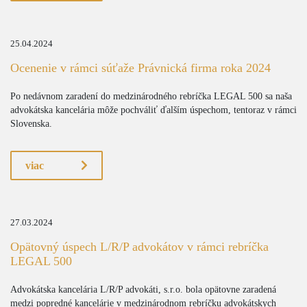
25.04.2024
Ocenenie v rámci súťaže Právnická firma roka 2024
Po nedávnom zaradení do medzinárodného rebríčka LEGAL 500 sa naša
advokátska kancelária môže pochváliť ďalším úspechom, tentoraz v rámci
Slovenska.
viac
27.03.2024
Opätovný úspech L/R/P advokátov v rámci rebríčka
LEGAL 500
Advokátska kancelária L/R/P advokáti, s.r.o. bola opätovne zaradená
medzi popredné kancelárie v medzinárodnom rebríčku advokátskych