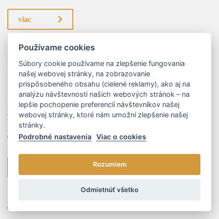
viac
Používame cookies
29.11.2023
Mgr. Peter Marenčák
Súbory cookie používame na zlepšenie fungovania
našej webovej stránky, na zobrazovanie
Kategorizácia zdravotníckych pomôcok bez referenčných
prispôsobeného obsahu (cielené reklamy), ako aj na
cien z EÚ
analýzu návštevnosti našich webových stránok – na
lepšie pochopenie preferencií návštevníkov našej
K tomu, aby bola zdravotnícka pomôcka na Slovensku štandardne
webovej stránky, ktoré nám umožní zlepšenie našej
hradená zdravotnými poisťovňami, je potrebné, aby úspešne prešla
stránky.
procesom kategorizácie a bola zaradená do tzv. kategorizačného zoznamu.
Podrobné nastavenia
Viac o cookies
O...
Rozumiem
viac
Odmietnúť všetko
01.01.2024