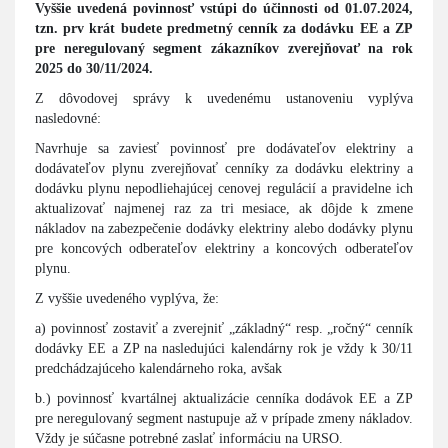
Vyššie uvedená povinnosť vstúpi do účinnosti od 01.07.2024,
tzn. prv krát budete predmetný cenník za dodávku EE a ZP
pre neregulovaný segment zákazníkov zverejňovať na rok
2025 do 30/11/2024.
Z dôvodovej správy k uvedenému ustanoveniu vyplýva
nasledovné:
Navrhuje sa zaviesť povinnosť pre dodávateľov elektriny a
dodávateľov plynu zverejňovať cenníky za dodávku elektriny a
dodávku plynu nepodliehajúcej cenovej regulácií a pravidelne ich
aktualizovať najmenej raz za tri mesiace, ak dôjde k zmene
nákladov na zabezpečenie dodávky elektriny alebo dodávky plynu
pre koncových odberateľov elektriny a koncových odberateľov
plynu.
Z vyššie uvedeného vyplýva, že:
a) povinnosť zostaviť a zverejniť „základný“ resp. „ročný“ cenník
dodávky EE a ZP na nasledujúci kalendárny rok je vždy k 30/11
predchádzajúceho kalendárneho roka, avšak
b.) povinnosť kvartálnej aktualizácie cenníka dodávok EE a ZP
pre neregulovaný segment nastupuje až v prípade zmeny nákladov.
Vždy je súčasne potrebné zaslať informáciu na URSO.