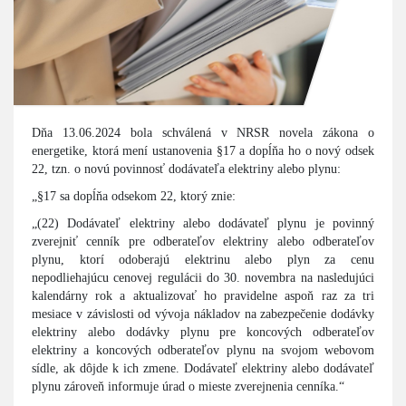
Dňa 13.06.2024 bola schválená v NRSR novela zákona o
energetike, ktorá mení ustanovenia §17 a dopĺňa ho o nový odsek
22, tzn. o novú povinnosť dodávateľa elektriny alebo plynu:
„§17 sa dopĺňa odsekom 22, ktorý znie:
„(22) Dodávateľ elektriny alebo dodávateľ plynu je povinný
zverejniť cenník pre odberateľov elektriny alebo odberateľov
plynu, ktorí odoberajú elektrinu alebo plyn za cenu
nepodliehajúcu cenovej regulácii do 30. novembra na nasledujúci
kalendárny rok a aktualizovať ho pravidelne aspoň raz za tri
mesiace v závislosti od vývoja nákladov na zabezpečenie dodávky
elektriny alebo dodávky plynu pre koncových odberateľov
elektriny a koncových odberateľov plynu na svojom webovom
sídle, ak dôjde k ich zmene. Dodávateľ elektriny alebo dodávateľ
plynu zároveň informuje úrad o mieste zverejnenia cenníka.“