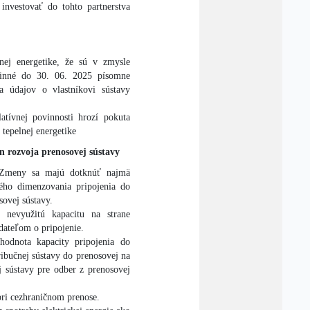
investovať do tohto partnerstva
ej energetike, že sú v zmysle
vinné do 30. 06. 2025 písomne
 údajov o vlastníkovi sústavy
latívnej povinnosti hrozí pokuta
 tepelnej energetike
n rozvoja prenosovej sústavy
 Zmeny sa majú dotknúť najmä
kého dimenzovania pripojenia do
sovej sústavy.
evyužitú kapacitu na strane
dateľom o pripojenie.
odnota kapacity pripojenia do
ribučnej sústavy do prenosovej na
 sústavy pre odber z prenosovej
ri cezhraničnom prenose.