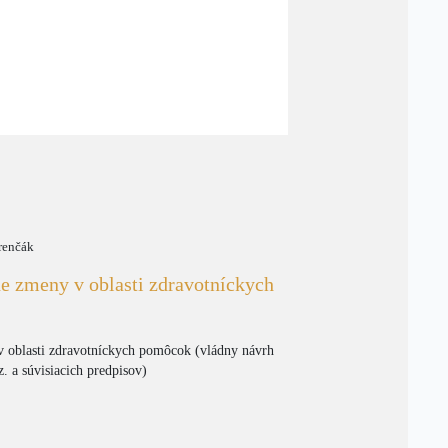
renčák
ne zmeny v oblasti zdravotníckych
v oblasti zdravotníckych pomôcok (vládny návrh
. a súvisiacich predpisov)