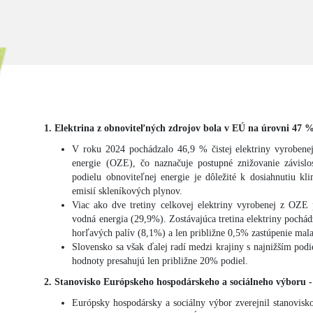
1. Elektrina z obnoviteľných zdrojov bola v EÚ na úrovni 47 
V roku 2024 pochádzalo 46,9 % čistej elektriny vyrobene
energie (OZE), čo naznačuje postupné znižovanie závislos
podielu obnoviteľnej energie je dôležité k dosiahnutiu k
emisií skleníkových plynov.
Viac ako dve tretiny celkovej elektriny vyrobenej z OZE 
vodná energia (29,9%). Zostávajúca tretina elektriny pochád
horľavých palív (8,1%) a len približne 0,5% zastúpenie mal
Slovensko sa však ďalej radí medzi krajiny s najnižším pod
hodnoty presahujú len približne 20% podiel.
2. Stanovisko Európskeho hospodárskeho a sociálneho výboru -
Európsky hospodársky a sociálny výbor zverejnil stanovis