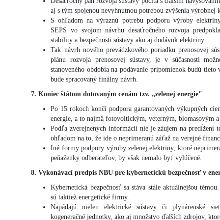
Desaťročný pán rozvoja sústavy počíta s ďalším navyšovaním
aj s tým spojenou nevyhnutnou potrebou zvýšenia výrobnej k
S ohľadom na výraznú potrebu podporu výroby elektriny 
SEPS vo svojom návrhu desaťročného rozvoja predpoklad
stability a bezpečnosti sústavy ako aj dodávok elektriny.
Tak návrh nového prevádzkového poriadku prenosovej súst
plánu rozvoja prenosovej sústavy, je v súčasnosti mož
stanoveného obdobia na podávanie pripomienok budú tieto 
bude spracovaný finálny návrh.
7. Koniec štátom dotovaným cenám tzv. „zelenej energie"
Po 15 rokoch končí podpora garantovaných výkupných cien
energie, a to najmä fotovoltickým, veterným, biomasovým 
Podľa zverejnených informácií nie je záujem na predĺžení t
ohľadom na to, že ide o neprimeranú záťaž na verejné financ
Iné formy podpory výroby zelenej elektriny, ktoré neprimer
peňaženky odberateľov, by však nemalo byť vylúčené.
8. Vykonávací predpis NBU pre kybernetickú bezpečnosť v ener
Kybernetická bezpečnosť sa stáva stále aktuálnejšou témo
sú taktiež energetické firmy.
Napádajú nielen elektrické sústavy či plynárenské siet
kogeneračné jednotky, ako aj množstvo ďalších zdrojov, kto