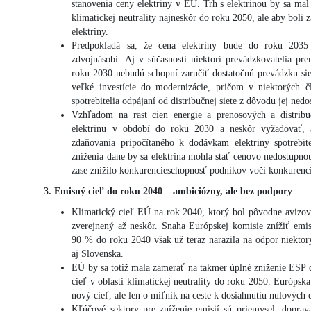
stanovenia ceny elektriny v EÚ. Trh s elektrinou by sa mal
klimatickej neutrality najneskôr do roku 2050, ale aby boli 
elektriny.
Predpokladá sa, že cena elektriny bude do roku 2035
zdvojnásobí. Aj v súčasnosti niektorí prevádzkovatelia pr
roku 2030 nebudú schopní zaručiť dostatočnú prevádzku si
veľké investície do modernizácie, pričom v niektorých č
spotrebitelia odpájaní od distribučnej siete z dôvodu jej nedo
Vzhľadom na rast cien energie a prenosových a distribu
elektrinu v období do roku 2030 a neskôr vyžadovať, a
zdaňovania pripočítaného k dodávkam elektriny spotreb
zníženia dane by sa elektrina mohla stať cenovo nedostupn
zase znížilo konkurencieschopnosť podnikov voči konkurenc
3. Emisný cieľ do roku 2040 – ambiciózny, ale bez podpory
Klimatický cieľ EÚ na rok 2040, ktorý bol pôvodne avizov
zverejnený až neskôr. Snaha Európskej komisie znížiť emi
90 % do roku 2040 však už teraz narazila na odpor niektor
aj Slovenska.
EÚ by sa totiž mala zamerať na takmer úplné zníženie ESP d
cieľ v oblasti klimatickej neutrality do roku 2050. Európska
nový cieľ, ale len o míľnik na ceste k dosiahnutiu nulových 
Kľúčové sektory pre zníženie emisií sú priemysel, doprav