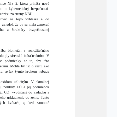
nice NIS 2, ktorá prináša nové
m o kybernetickej bezpečnosti.
edpisu zo strany NBÚ.
ovať na tejto vyhláške a do
 uviedol, že by sa mala zamerať
hu a štruktúry bezpečnostnej
.
rába biometán z rozložiteľného
lu plynárenskú infraštruktúru. V
ívne podmienky na to, aby táto
metánu. Mohla by ísť o cestu ako
lynu, avšak týmto krokom nebude
oxidom uhličitým. V aktuálnej
ej politiky EÚ a jej podmienok
zníži CO₂ vypúšťané do vzduchu a
jeho uskladnenie do zeme. Tento
ných kvótach, aj keď samotné