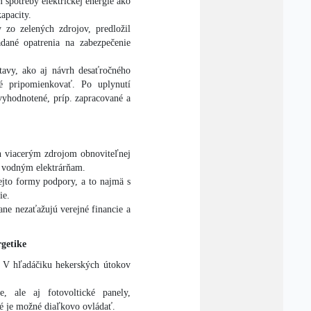
 spotreby elektrickej energie ako
apacity.
zo zelených zdrojov, predložil
ané opatrenia na zabezpečenie
avy, ako aj návrh desaťročného
né pripomienkovať. Po uplynutí
vyhodnotené, príp. zapracované a
 viacerým zdrojom obnoviteľnej
a vodným elektrárňam.
ejto formy podpory, a to najmä s
ie.
ane nezaťažujú verejné financie a
getike
u. V hľadáčiku hekerských útokov
e, ale aj fotovoltické panely,
ré je možné diaľkovo ovládať.