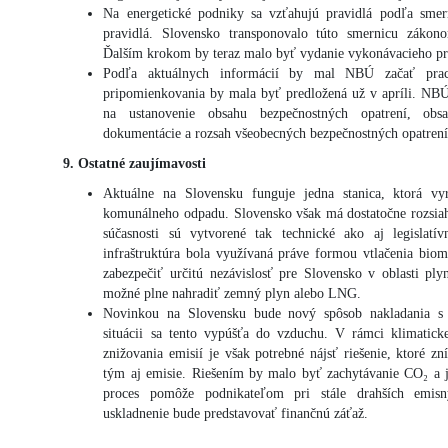
Na energetické podniky sa vzťahujú pravidlá podľa smer
pravidlá. Slovensko transponovalo túto smernicu zákono
Ďalším krokom by teraz malo byť vydanie vykonávacieho pr
Podľa aktuálnych informácií by mal NBÚ začať prac
pripomienkovania by mala byť predložená už v apríli. NBÚ
na ustanovenie obsahu bezpečnostných opatrení, obsa
dokumentácie a rozsah všeobecných bezpečnostných opatrení
9. Ostatné zaujímavosti
Aktuálne na Slovensku funguje jedna stanica, ktorá vy
komunálneho odpadu. Slovensko však má dostatočne rozsiah
súčasnosti sú vytvorené tak technické ako aj legislat
infraštruktúra bola využívaná práve formou vtlačenia bio
zabezpečiť určitú nezávislosť pre Slovensko v oblasti p
možné plne nahradiť zemný plyn alebo LNG.
Novinkou na Slovensku bude nový spôsob nakladania s 
situácii sa tento vypúšťa do vzduchu. V rámci klimatick
znižovania emisií je však potrebné nájsť riešenie, ktoré 
tým aj emisie. Riešením by malo byť zachytávanie CO₂ a 
proces pomôže podnikateľom pri stále drahších emis
uskladnenie bude predstavovať finančnú záťaž.