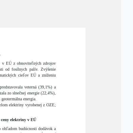
%
j v EÚ z obnoviteľných zdrojov
ti od fosílnych palív. Zvýšenie
limatických cieľov EÚ a zníženiu
predstavovala veterná (39,1%) a
zala zo slnečnej energie (22,4%),
a geotermálna energia.
ielom elektriny vyrobenej z OZE;
 ceny elektriny v EÚ
ko ohľadom budúcnosti dodávok a