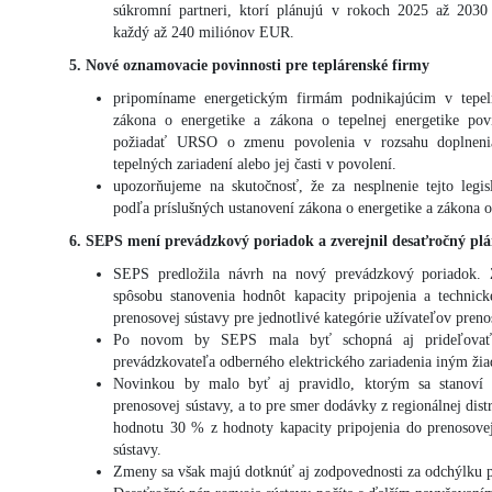
súkromní partneri, ktorí plánujú v rokoch 2025 až 2030 
každý až 240 miliónov EUR.
5. Nové oznamovacie povinnosti pre teplárenské firmy
pripomíname energetickým firmám podnikajúcim v tepeln
zákona o energetike a zákona o tepelnej energetike po
požiadať URSO o zmenu povolenia v rozsahu doplnenia
tepelných zariadení alebo jej časti v povolení.
upozorňujeme na skutočnosť, že za nesplnenie tejto legis
podľa príslušných ustanovení zákona o energetike a zákona o
6. SEPS mení prevádzkový poriadok a zverejnil desaťročný plá
SEPS predložila návrh na nový prevádzkový poriadok.
spôsobu stanovenia hodnôt kapacity pripojenia a technic
prenosovej sústavy pre jednotlivé kategórie užívateľov preno
Po novom by SEPS mala byť schopná aj prideľovať n
prevádzkovateľa odberného elektrického zariadenia iným žia
Novinkou by malo byť aj pravidlo, ktorým sa stanoví h
prenosovej sústavy, a to pre smer dodávky z regionálnej dist
hodnotu 30 % z hodnoty kapacity pripojenia do prenosovej
sústavy.
Zmeny sa však majú dotknúť aj zodpovednosti za odchýlku p