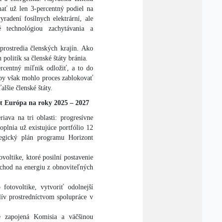
mať už len 3-percentný podiel na
radení fosílnych elektrární, ale
 technológiou zachytávania a
prostredia členských krajín. Ako
politík sa členské štáty bránia.
centný míľnik odložiť, a to do
by však mohlo proces zablokovať
alšie členské štáty.
nt Európa na roky 2025 – 2027
iava na tri oblasti: progresívne
doplnia už existujúce portfólio 12
ategický plán programu Horizont
voltike, ktoré posilní postavenie
chod na energiu z obnoviteľných
otovoltike, vytvoriť odolnejší
lív prostredníctvom spolupráce v
e zapojená Komisia a väčšinou