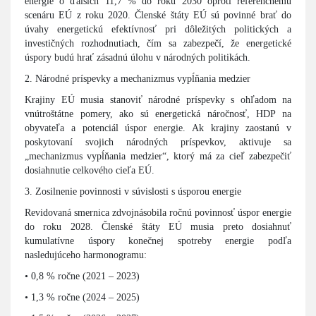
energie o ďalších 11,7 % do roku 2030 oproti referenčnému
scenáru EÚ z roku 2020. Členské štáty EÚ sú povinné brať do
úvahy energetickú efektívnosť pri dôležitých politických a
investičných rozhodnutiach, čím sa zabezpečí, že energetické
úspory budú hrať zásadnú úlohu v národných politikách.
2. Národné príspevky a mechanizmus vypĺňania medzier
Krajiny EÚ musia stanoviť národné príspevky s ohľadom na
vnútroštátne pomery, ako sú energetická náročnosť, HDP na
obyvateľa a potenciál úspor energie. Ak krajiny zaostanú v
poskytovaní svojich národných príspevkov, aktivuje sa
„mechanizmus vypĺňania medzier“, ktorý má za cieľ zabezpečiť
dosiahnutie celkového cieľa EÚ.
3. Zosilnenie povinnosti v súvislosti s úsporou energie
Revidovaná smernica zdvojnásobila ročnú povinnosť úspor energie
do roku 2028. Členské štáty EÚ musia preto dosiahnuť
kumulatívne úspory konečnej spotreby energie podľa
nasledujúceho harmonogramu:
• 0,8 % ročne (2021 – 2023)
• 1,3 % ročne (2024 – 2025)