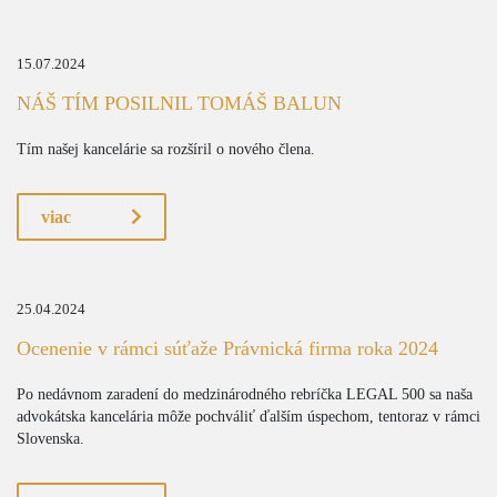
15.07.2024
NÁŠ TÍM POSILNIL TOMÁŠ BALUN
Tím našej kancelárie sa rozšíril o nového člena.
viac
25.04.2024
Ocenenie v rámci súťaže Právnická firma roka 2024
Po nedávnom zaradení do medzinárodného rebríčka LEGAL 500 sa naša
advokátska kancelária môže pochváliť ďalším úspechom, tentoraz v rámci
Slovenska.