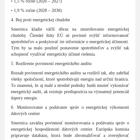
• 1,5 % ročne (2026 – 2027)
• 1,9 % ročne (2028 – 2030)
4. Boj proti energetickej chudobe
Smernica kladie väčší dôraz na zmierňovanie energetickej
chudoby. Členské štáty EÚ sú povinné zvýšiť informovanosť
spotrebiteľov a poskytovať im informácie o energetickej účinnosti.
Tým by sa malo posilniť postavenie spotrebiteľov a zvýšiť tak
schopnosť využívať energeticky účinné riešenia.
5. Rozšírenie povinností energetického auditu
Rozsah povinností energetického auditu sa rozšíril tak, aby zahŕňal
všetky spoločností, ktoré spotrebúvajú energiu nad určitú hranicu.
To znamená, že aj malé a stredné podniky budú musieť vykonávať
energetický audit, ak existuje predispozícia na významný potenciál
úspory energie.
6. Monitorovanie a podávanie správ o energetickej výkonnosti
dátových centier
Smernica zavádza povinnosť monitorovania a podávania správ o
energetickej hospodárnosti dátových centier. Európska komisia
pripravuje databázu, ktorá bude zhromažďovať a zverejňovať