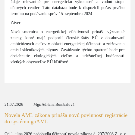
údaje relevantné pre energetickú výkonnosť a vodnú stopu
dátových centier. Táto databáza bude k dispozícii počas prvého
termínu na podávanie správ 15. septembra 2024.
Záver
Nová smernica o energetickej efektívnosti prináša významné
zmeny, ktoré majú podporiť členské štáty EÚ v dosahovaní
ambicióznych cieľov v oblasti energetickej účinnosti a znižovania
emisií skleníkových plynov. Zavádzanie týchto opatrení bude pre
dosiahnutie ekologických cieľov a udržateľnej budúcnosti
všetkých obyvateľov EÚ kľúčové.
21.07.2026
Mgr. Adriana Bombalová
Novela AML zákona prináša novú povinnosť registrácie
do systému goAML
Od 1. júna 2026 nadobudla účinnosť novela zákona č. 297/2008 Z. z. o