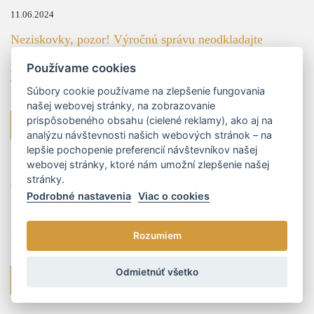
11.06.2024
Neziskovky, pozor! Výročnú správu neodkladajte
Používame cookies
Neziskovým organizáciám vyplýva zo zákona povinnosť každoročne
vypracovať a uložiť výročnú správu do registra účtovných závierok.
Súbory cookie používame na zlepšenie fungovania
našej webovej stránky, na zobrazovanie
prispôsobeného obsahu (cielené reklamy), ako aj na
viac
analýzu návštevnosti našich webových stránok – na
lepšie pochopenie preferencií návštevníkov našej
webovej stránky, ktoré nám umožní zlepšenie našej
stránky.
28.03.2024
Podrobné nastavenia
Viac o cookies
Zvýšenie súdnych poplatkov
Rozumiem
Nové sumy súdnych a správnych poplatkov od 01.04.2024
Odmietnúť všetko
viac