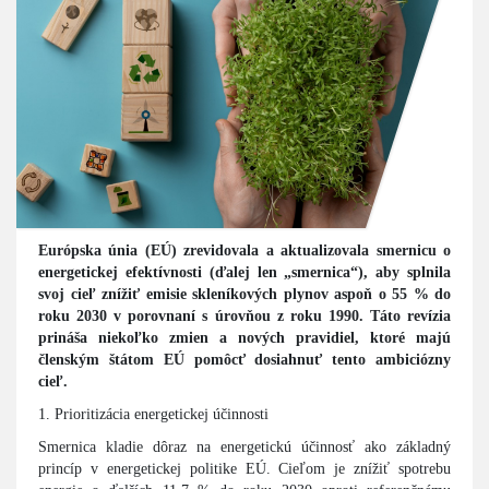
Európska únia (EÚ) zrevidovala a aktualizovala smernicu o
energetickej efektívnosti (ďalej len „smernica“), aby splnila
svoj cieľ znížiť emisie skleníkových plynov aspoň o 55 % do
roku 2030 v porovnaní s úrovňou z roku 1990. Táto revízia
prináša niekoľko zmien a nových pravidiel, ktoré majú
členským štátom EÚ pomôcť dosiahnuť tento ambiciózny
cieľ.
1. Prioritizácia energetickej účinnosti
Smernica kladie dôraz na energetickú účinnosť ako základný
princíp v energetickej politike EÚ. Cieľom je znížiť spotrebu