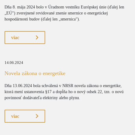
Dňa 8. mája 2024 bolo v Úradnom vestníku Európskej únie (ďalej len
„EÚ“) zverejnené revidované znenie smernice o energetickej
hospodárnosti budov (ďalej len „smernica“).
viac
14.06.2024
Novela zákona o energetike
Dňa 13.06.2024 bola schválená v NRSR novela zákona o energetike,
ktorá mení ustanovenia §17 a dopĺňa ho o nový odsek 22, tzn. o novú
povinnosť dodávateľa elektriny alebo plynu.
viac