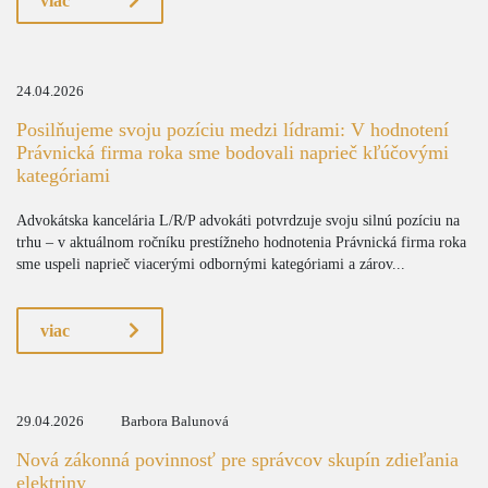
viac
24.04.2026
Posilňujeme svoju pozíciu medzi lídrami: V hodnotení
Právnická firma roka sme bodovali naprieč kľúčovými
kategóriami
Advokátska kancelária L/R/P advokáti potvrdzuje svoju silnú pozíciu na
trhu – v aktuálnom ročníku prestížneho hodnotenia Právnická firma roka
sme uspeli naprieč viacerými odbornými kategóriami a zárov...
viac
29.04.2026
Barbora Balunová
Nová zákonná povinnosť pre správcov skupín zdieľania
elektriny